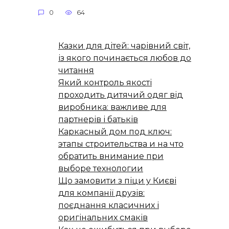
0
64
Казки для дітей: чарівний світ,
із якого починається любов до
читання
Який контроль якості
проходить дитячий одяг від
виробника: важливе для
партнерів і батьків
Каркасный дом под ключ:
этапы строительства и на что
обратить внимание при
выборе технологии
Що замовити з піци у Києві
для компанії друзів:
поєднання класичних і
оригінальних смаків