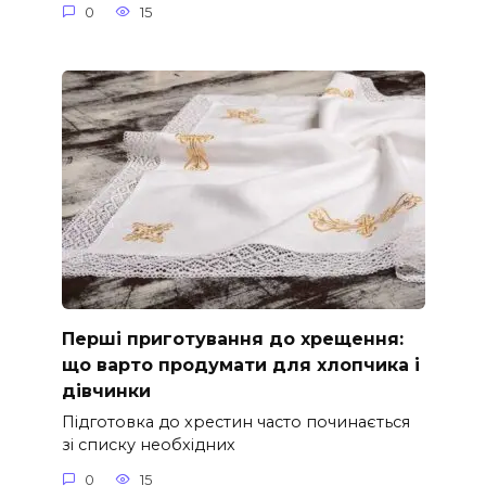
0
15
Перші приготування до хрещення:
що варто продумати для хлопчика і
дівчинки
Підготовка до хрестин часто починається
зі списку необхідних
0
15