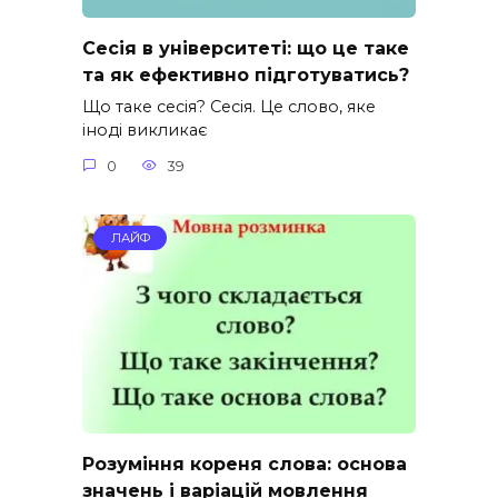
Сесія в університеті: що це таке
та як ефективно підготуватись?
Що таке сесія? Сесія. Це слово, яке
іноді викликає
0
39
ЛАЙФ
Розуміння кореня слова: основа
значень і варіацій мовлення