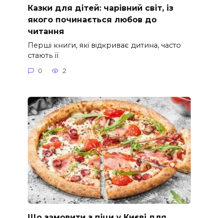
Казки для дітей: чарівний світ, із
якого починається любов до
читання
Перші книги, які відкриває дитина, часто
стають її
0
2
Що замовити з піци у Києві для