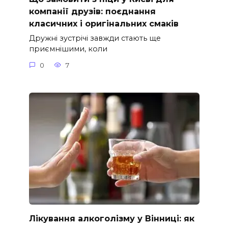
компанії друзів: поєднання
класичних і оригінальних смаків
Дружні зустрічі завжди стають ще
приємнішими, коли
0
7
Лікування алкоголізму у Вінниці: як