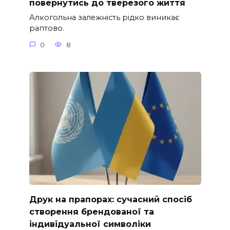
повернутись до тверезого життя
Алкогольна залежність рідко виникає
раптово.
0
8
Друк на прапорах: сучасний спосіб
створення брендованої та
індивідуальної символіки