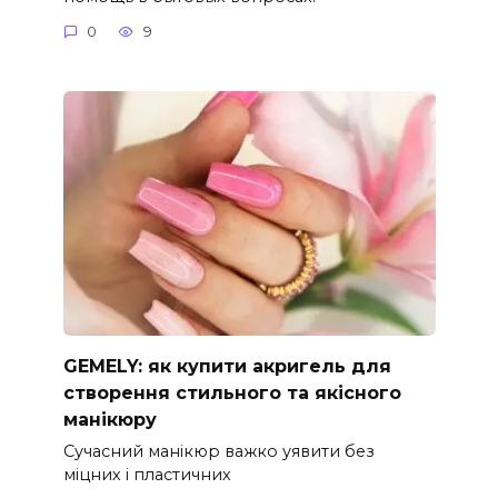
0
9
GEMELY: як купити акригель для
створення стильного та якісного
манікюру
Сучасний манікюр важко уявити без
міцних і пластичних