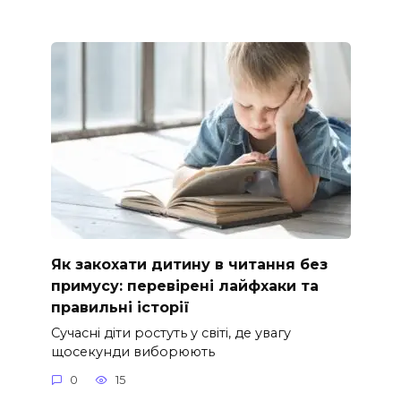
Як закохати дитину в читання без
примусу: перевірені лайфхаки та
правильні історії
Сучасні діти ростуть у світі, де увагу
щосекунди виборюють
0
15