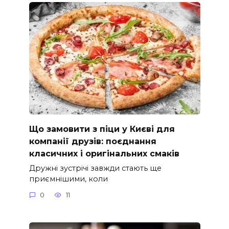
Що замовити з піци у Києві для
компанії друзів: поєднання
класичних і оригінальних смаків
Дружні зустрічі завжди стають ще
приємнішими, коли
0
11