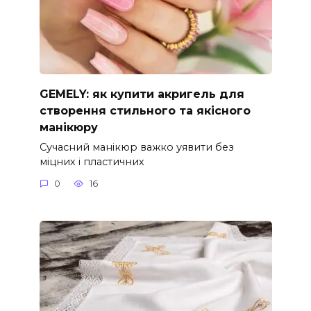
GEMELY: як купити акригель для
створення стильного та якісного
манікюру
Сучасний манікюр важко уявити без
міцних і пластичних
0
16