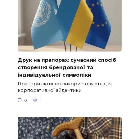
Друк на прапорах: сучасний спосіб
створення брендованої та
індивідуальної символіки
Прапори активно використовують для
корпоративної айдентики
0
11