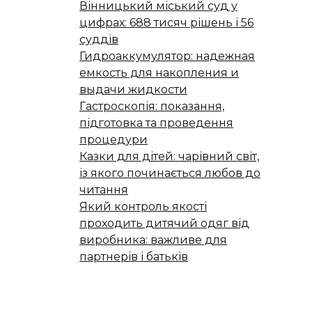
Вінницький міський суд у
цифрах: 688 тисяч рішень і 56
суддів
Гидроаккумулятор: надежная
емкость для накопления и
выдачи жидкости
Гастроскопія: показання,
підготовка та проведення
процедури
Казки для дітей: чарівний світ,
із якого починається любов до
читання
Який контроль якості
проходить дитячий одяг від
виробника: важливе для
партнерів і батьків