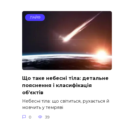
ЛАЙФ
Що таке небесні тіла: детальне
пояснення і класифікація
об’єктів
Небесні тіла: що світиться, рухається й
мовчить у темряві
0
39