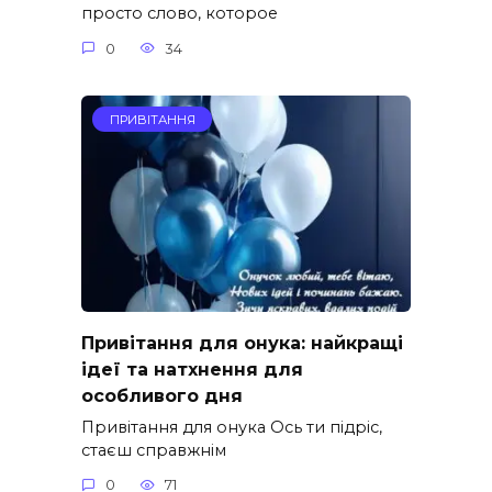
просто слово, которое
0
34
ПРИВІТАННЯ
Привітання для онука: найкращі
ідеї та натхнення для
особливого дня
Привітання для онука Ось ти підріс,
стаєш справжнім
0
71