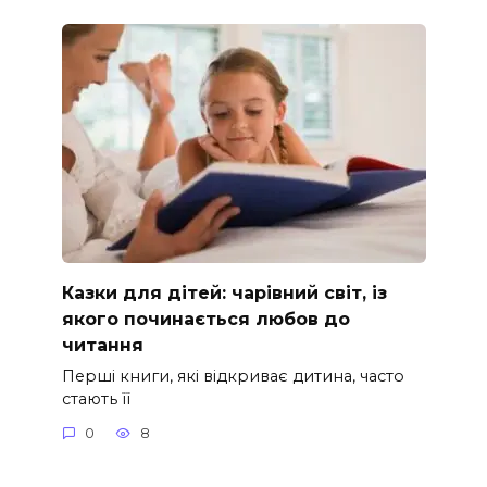
Казки для дітей: чарівний світ, із
якого починається любов до
читання
Перші книги, які відкриває дитина, часто
стають її
0
8