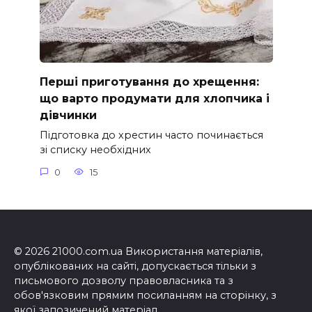
Перші приготування до хрещення:
що варто продумати для хлопчика і
дівчинки
Підготовка до хрестин часто починається
зі списку необхідних
0
15
© 2026 21000.com.ua Використання матеріалів,
опублікованих на сайті, допускається тільки з
письмового дозволу правовласника та з
обов'язковим прямим посиланням на сторінку, з
якої запозичений матеріал.