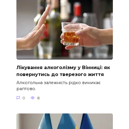
Лікування алкоголізму у Вінниці: як
повернутись до тверезого життя
Алкогольна залежність рідко виникає
раптово.
0
8