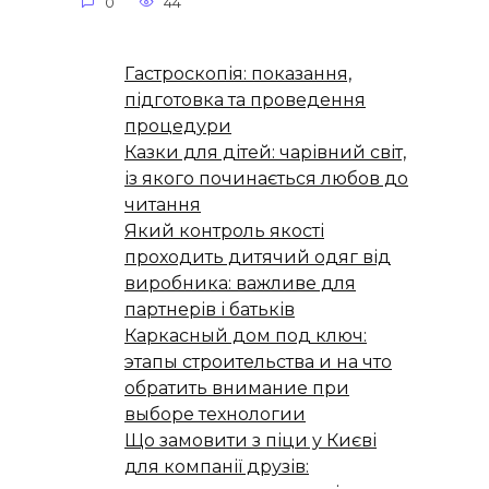
0
44
Гастроскопія: показання,
підготовка та проведення
процедури
Казки для дітей: чарівний світ,
із якого починається любов до
читання
Який контроль якості
проходить дитячий одяг від
виробника: важливе для
партнерів і батьків
Каркасный дом под ключ:
этапы строительства и на что
обратить внимание при
выборе технологии
Що замовити з піци у Києві
для компанії друзів: