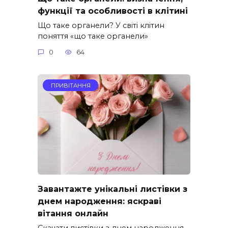
функції та особливості в клітині
Що таке органели? У світі клітин
поняття «що таке органели»
0
64
ПРИВІТАННЯ
Завантажте унікальні листівки з
днем народження: яскраві
вітання онлайн
Скачати листівки з днем народження