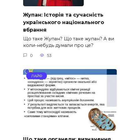
Жупан: Історія та сучасність
українського національного
вбрання
Що таке Жупан? Що таке жупан? А ви
коли-небудь думали про це?
0
53
ЛАЙФ
Що таке органели: визначення,