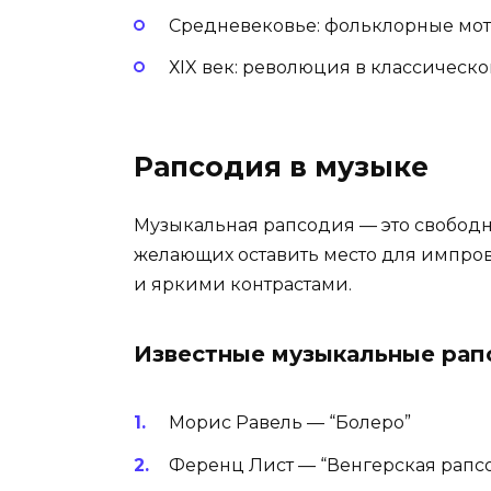
Средневековье: фольклорные мо
ХIX век: революция в классическ
Рапсодия в музыке
Музыкальная рапсодия — это свободн
желающих оставить место для импро
и яркими контрастами.
Известные музыкальные рап
Морис Равель — “Болеро”
Ференц Лист — “Венгерская рапс