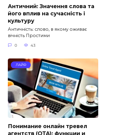
Античний: Значення слова та
його вплив на сучасність і
культуру
Античність: слово, в якому оживає
вічність Простими
0
43
ЛАЙФ
Понимание онлайн тревел
агентств (OTA): функции и