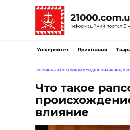
Перейти
до
21000.com.
вмісту
Інформаційний портал Вінн
Університет
Привітання
Твар
ГОЛОВНА
»
ЧТО ТАКОЕ РАПСОДИЯ: ЗНАЧЕНИЕ, П
Что такое рапс
происхождение
влияние