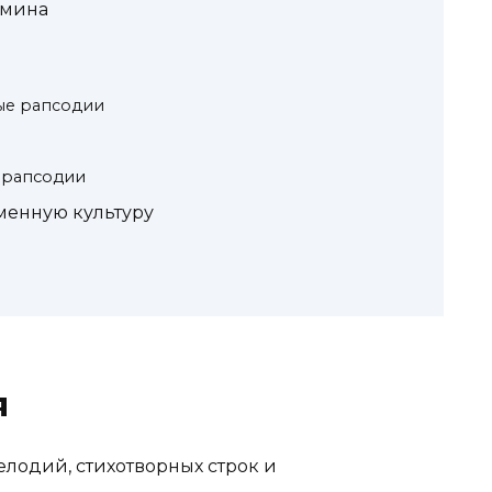
рмина
ые рапсодии
 рапсодии
менную культуру
я
лодий, стихотворных строк и