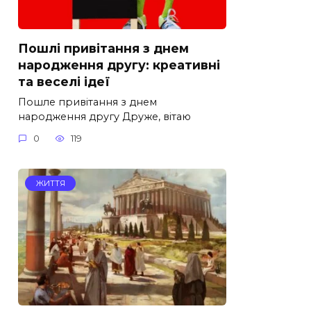
Пошлі привітання з днем
народження другу: креативні
та веселі ідеї
Пошле привітання з днем
народження другу Друже, вітаю
0
119
ЖИТТЯ