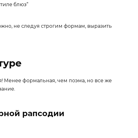
тиле блюз”
жно, не следуя строгим формам, выразить
туре
 Менее формальная, чем поэма, но все же
вание.
рной рапсодии
а