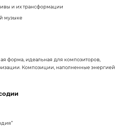
тивы и их трансформации
ой музыке
ая форма, идеальная для композиторов,
визации. Композиции, наполненные энергией
содии
одия”