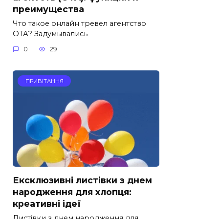
преимущества
Что такое онлайн тревел агентство
ОТА? Задумывались
0
29
ПРИВІТАННЯ
Ексклюзивні листівки з днем
народження для хлопця:
креативні ідеї
Листівки з днем народження для