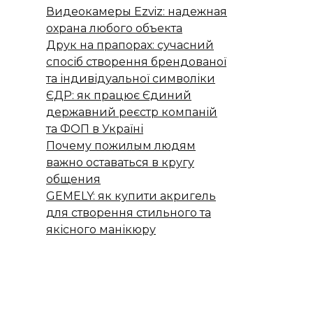
Видеокамеры Ezviz: надежная
охрана любого объекта
Друк на прапорах: сучасний
спосіб створення брендованої
та індивідуальної символіки
ЄДР: як працює Єдиний
державний реєстр компаній
та ФОП в Україні
Почему пожилым людям
важно оставаться в кругу
общения
GEMELY: як купити акригель
для створення стильного та
якісного манікюру