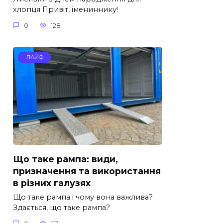
хлопця Привіт, імениннику!
0
128
ЛАЙФ
Що таке рампа: види,
призначення та використання
в різних галузях
Що таке рампа і чому вона важлива?
Здається, що таке рампа?