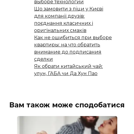
выборе технологии
Що замовити з піци у Києві
для компанії друзів:
поєднання класичних і
оригінальних смаків
Как не ошибиться при выборе
квартиры: на что обратить
внимание до подписания
сделки
Як обрати китайський чай:
улун, ГАБА чи Да Хун Пао
Вам також може сподобатися