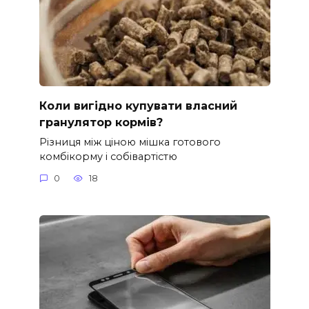
Коли вигідно купувати власний
гранулятор кормів?
Різниця між ціною мішка готового
комбікорму і собівартістю
0
18