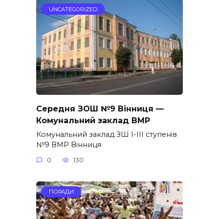
UNCATEGORIZED
Середня ЗОШ №9 Вінниця —
Комунальний заклад ВМР
Комунальний заклад ЗШ І-ІІІ ступенів
№9 ВМР Вінниця
0
130
ПОРАДИ