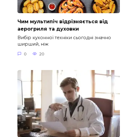
Чим мультипіч відрізняється від
аерогриля та духовки
Вибір кухонної техніки сьогодні значно
ширший, ніж
0
20