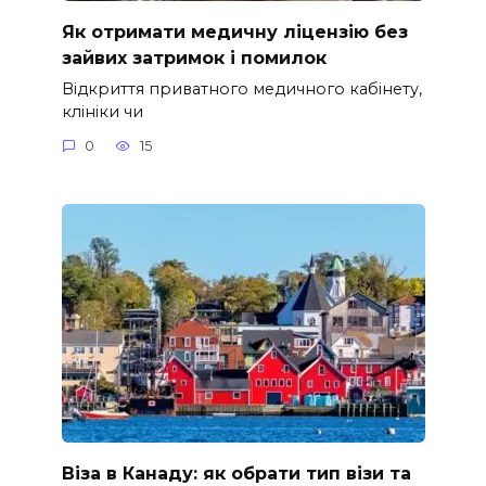
Як отримати медичну ліцензію без
зайвих затримок і помилок
Відкриття приватного медичного кабінету,
клініки чи
0
15
Віза в Канаду: як обрати тип візи та