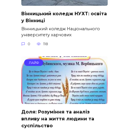
Вінницький коледж НУХТ: освіта
у Вінниці
Вінницький коледж Національного
університету харчових
0
118
ЛАЙФ
Доля: Розуміння та аналіз
впливу на життя людини та
суспільство