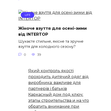
LIFE
Жіноче взуття для осені-зими
від INTERTOP
Шукаєте стильне, якісне та зручне
взуття для холодного сезону?
0
39
Який контроль якості
проходить дитячий одяг від
виробника: важливе для
партнерів і батьків
Каркасный дом под ключ:
этапы строительства и на что
обратить внимание при