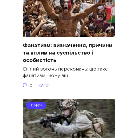
Фанатизм: визначення, причини
та вплив на суспільство і
особистість
Сліпий вогонь переконань: що таке
фанатизм і чому він
0
51
ЛАЙФ