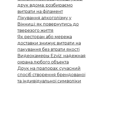
друк вдома: розбираємо
витрати на філамент
Лікування алкоголізму у
Вінниці: як повернутись до
тверезого життя
Як ресторан або мережа
доставки знижує витрати на
пакування без втрати якості
Видеокамеры Ezviz: надежная
охрана любого объекта
Друк на прапорах: сучасний
спосіб створення брендованої
та індивідуальної символіки