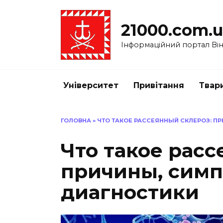
Перейти
до
21000.com.
вмісту
Інформаційний портал Вінн
Університет
Привітання
Твар
ГОЛОВНА
»
ЧТО ТАКОЕ РАССЕЯННЫЙ СКЛЕРОЗ: 
Что такое расс
причины, симп
диагностики