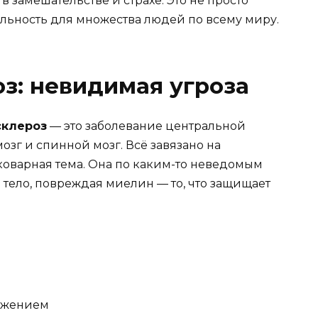
в замешательстве и страхе. Это не просто
еальность для множества людей по всему миру.
з: невидимая угроза
склероз
— это заболевание центральной
озг и спинной мозг. Всё завязано на
коварная тема. Она по каким-то неведомым
 тело, повреждая миелин — то, что защищает
вижением