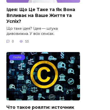
Ідея: Що Це Таке та Як Вона
Впливає на Ваше Життя та
Успіх?
Що таке ідея? Ідея — штука
дивовижна. У всіх сенсах.
0
53
ЛАЙФ
Что такое роялти: источник