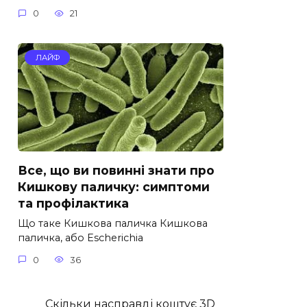
0
21
ЛАЙФ
Все, що ви повинні знати про
Кишкову паличку: симптоми
та профілактика
Що таке Кишкова паличка Кишкова
паличка, або Escherichia
0
36
Скільки насправді коштує 3D