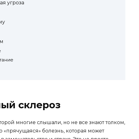
ая угроза
му
ом
е
тание
ный склероз
торой многие слышали, но не все знают толком,
но «прячущаяся» болезнь, которая может