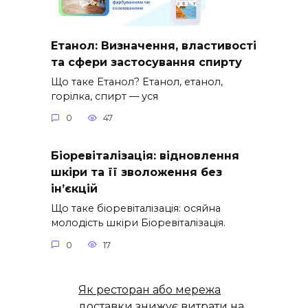
Етанол: Визначення, властивості
та сфери застосування спирту
Що таке Етанол? Етанол, етанол,
горілка, спирт — уся
0
47
Біоревіталізація: відновлення
шкіри та її зволоження без
ін’єкцій
Що таке біоревіталізація: осяйна
молодість шкіри Біоревіталізація.
0
17
Як ресторан або мережа
доставки знижує витрати на