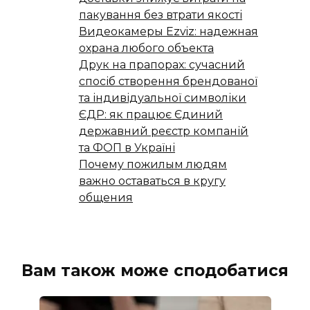
пакування без втрати якості
Видеокамеры Ezviz: надежная
охрана любого объекта
Друк на прапорах: сучасний
спосіб створення брендованої
та індивідуальної символіки
ЄДР: як працює Єдиний
державний реєстр компаній
та ФОП в Україні
Почему пожилым людям
важно оставаться в кругу
общения
Вам також може сподобатися