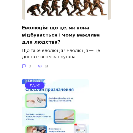
Еволюція: що це, як вона
відбувається і чому важлива
для людства?
Що таке еволюція? Еволюція — це
довга і часом заплутана
0
61
ЛАЙФ