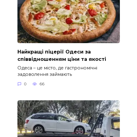
Найкращі піцерії Одеси за
співвідношенням ціни та якості
Одеса – це місто, де гастрономічні
задоволення займають
0
66