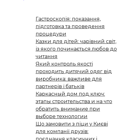
Гастроскопія: показання,
підготовка та проведення
процедури
Казки для дітей: чарівний світ,
із якого починається любов до
читання
Який контроль якості
проходить дитячий одяг від
виробника: важливе для
партнерів і батьків
Каркасный дом под ключ:
этапы строительства и на что
обратить внимание при
выборе технологии
Що замовити з піци у Києві
для компанії друзів:
поєднання класичних і