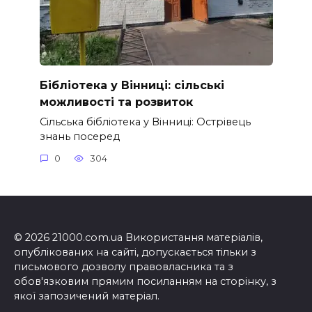
Бібліотека у Вінниці: сільські
можливості та розвиток
Сільська бібліотека у Вінниці: Острівець
знань посеред
0
304
© 2026 21000.com.ua Використання матеріалів,
опублікованих на сайті, допускається тільки з
письмового дозволу правовласника та з
обов'язковим прямим посиланням на сторінку, з
якої запозичений матеріал.