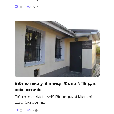
0
553
Бібліотека у Вінниці: Філія №15 для
всіх читачів
Бібліотека-Філія №15 Вінницької Міської
ЦБС: Скарбниця
0
464