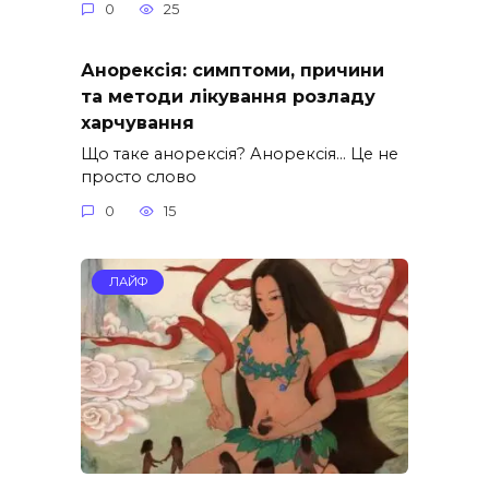
0
25
Анорексія: симптоми, причини
та методи лікування розладу
харчування
Що таке анорексія? Анорексія… Це не
просто слово
0
15
ЛАЙФ