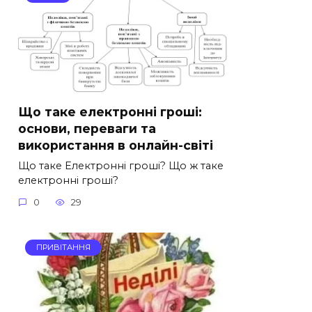
Що таке електронні гроші:
основи, переваги та
використання в онлайн-світі
Що таке Електронні гроші? Що ж таке
електронні гроші?
0
29
ПРИВІТАННЯ