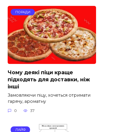
ПОРАДИ
Чому деякі піци краще
підходять для доставки, ніж
інші
Замовляючи піцу, хочеться отримати
гарячу, ароматну
0
37
ЛАЙФ