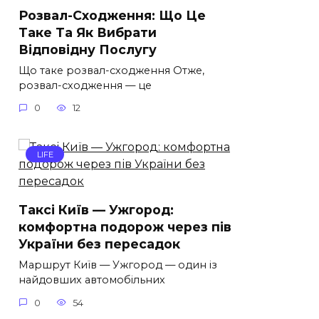
Розвал-Сходження: Що Це
Таке Та Як Вибрати
Відповідну Послугу
Що таке розвал-сходження Отже,
розвал-сходження — це
0
12
LIFE
Таксі Київ — Ужгород:
комфортна подорож через пів
України без пересадок
Маршрут Київ — Ужгород — один із
найдовших автомобільних
0
54