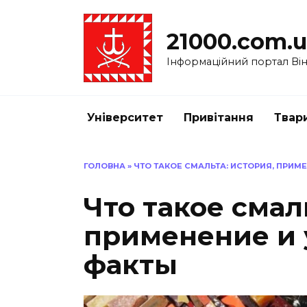
Перейти
до
21000.com.
вмісту
Інформаційний портал Вінн
Університет
Привітання
Твар
ГОЛОВНА
»
ЧТО ТАКОЕ СМАЛЬТА: ИСТОРИЯ, ПРИ
Что такое смал
применение и
факты