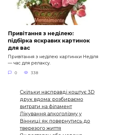
Привітання з неділею:
підбірка яскравих картинок
для вас
Привітання з неділею картинки Неділя
— час для релаксу.
0
338
Скільки насправді коштує 3D
друк вдома: розбираємо
витрати на філамент
Лікування алкоголізму у
Вінниці: як повернутись до
тверезого життя