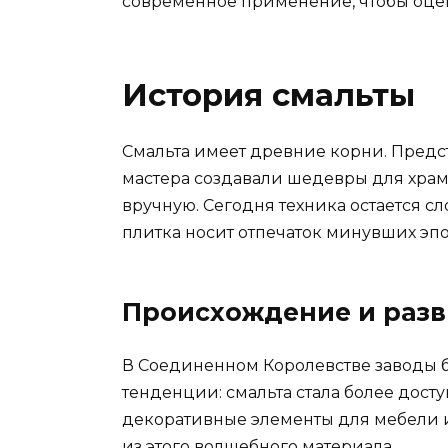
современное применение, чтобы оцен
История смальты
Смальта имеет древние корни. Предста
мастера создавали шедевры для храм
вручную. Сегодня техника остается сл
плитка носит отпечаток минувших эпо
Происхождение и разв
В Соединенном Королевстве заводы 
тенденции: смальта стала более дост
декоративные элементы для мебели 
из этого волшебного материала.