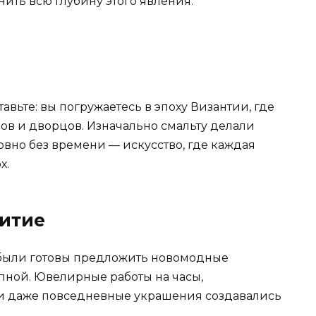
ить всю глубину этого явления.
вьте: вы погружаетесь в эпоху Византии, где
ов и дворцов. Изначально смальту делали
овно без времени — искусство, где каждая
х.
итие
были готовы предложить новомодные
упной. Ювелирные работы на часы,
и даже повседневные украшения создавались