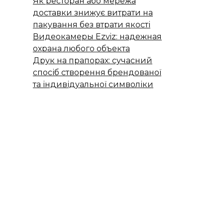
Як ресторан або мережа
доставки знижує витрати на
пакування без втрати якості
Видеокамеры Ezviz: надежная
охрана любого объекта
Друк на прапорах: сучасний
спосіб створення брендованої
та індивідуальної символіки