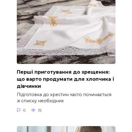
Перші приготування до хрещення:
що варто продумати для хлопчика і
дівчинки
Підготовка до хрестин часто починається
зі списку необхідних
0
15