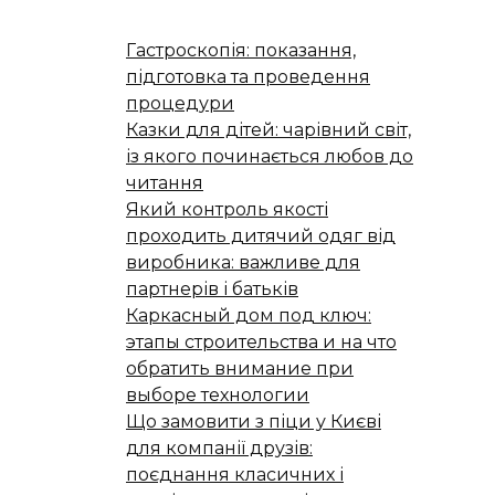
Гастроскопія: показання,
підготовка та проведення
процедури
Казки для дітей: чарівний світ,
із якого починається любов до
читання
Який контроль якості
проходить дитячий одяг від
виробника: важливе для
партнерів і батьків
Каркасный дом под ключ:
этапы строительства и на что
обратить внимание при
выборе технологии
Що замовити з піци у Києві
для компанії друзів:
поєднання класичних і