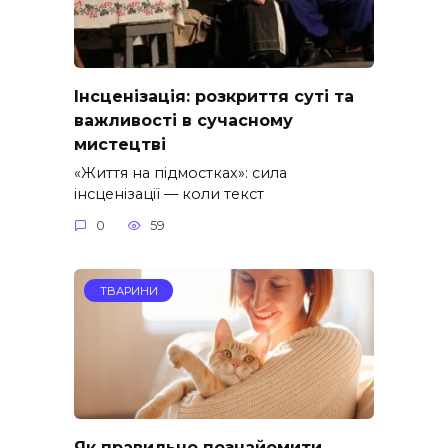
Інсценізація: розкриття суті та
важливості в сучасному
мистецтві
«Життя на підмостках»: сила
інсценізації — коли текст
0
59
ТВАРИНИ
Як правильно познайомити