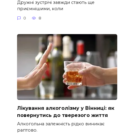
Дружні зустрічі завжди стають ще
приємнішими, коли
0
8
Лікування алкоголізму у Вінниці: як
повернутись до тверезого життя
Алкогольна залежність рідко виникає
раптово.