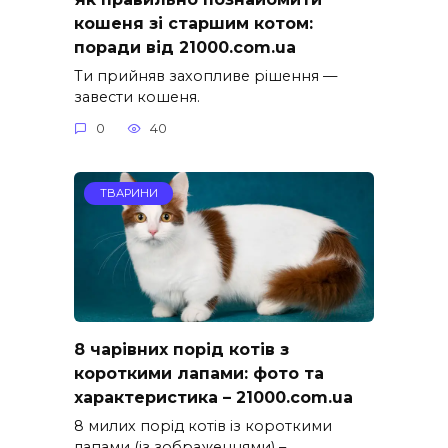
кошеня зі старшим котом:
поради від 21000.com.ua
Ти прийняв захопливе рішення —
завести кошеня.
0
40
ТВАРИНИ
8 чарівних порід котів з
короткими лапами: фото та
характеристика – 21000.com.ua
8 милих порід котів із короткими
лапами (із зображеннями) –