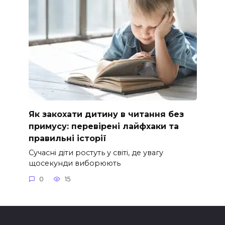
Як закохати дитину в читання без
примусу: перевірені лайфхаки та
правильні історії
Сучасні діти ростуть у світі, де увагу
щосекунди виборюють
0
15