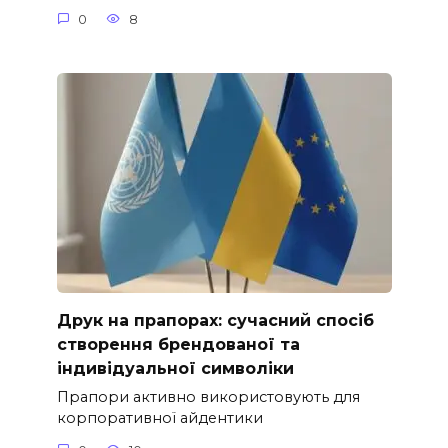
0
8
Друк на прапорах: сучасний спосіб
створення брендованої та
індивідуальної символіки
Прапори активно використовують для
корпоративної айдентики