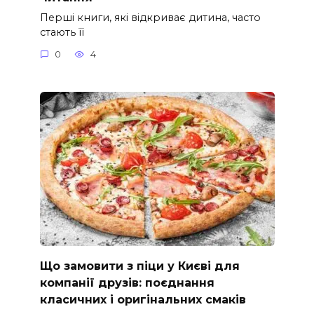
Перші книги, які відкриває дитина, часто
стають її
0
4
Що замовити з піци у Києві для
компанії друзів: поєднання
класичних і оригінальних смаків