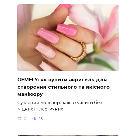
GEMELY: як купити акригель для
створення стильного та якісного
манікюру
Сучасний манікюр важко уявити без
міцних і пластичних
0
15