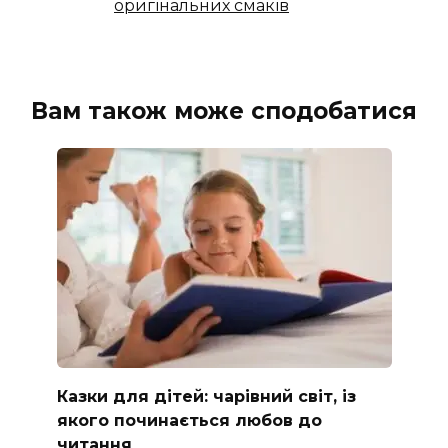
оригінальних смаків
Вам також може сподобатися
Казки для дітей: чарівний світ, із
якого починається любов до
читання