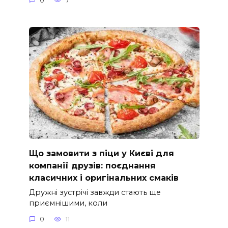
0
7
Що замовити з піци у Києві для
компанії друзів: поєднання
класичних і оригінальних смаків
Дружні зустрічі завжди стають ще
приємнішими, коли
0
11