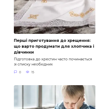
Перші приготування до хрещення:
що варто продумати для хлопчика і
дівчинки
Підготовка до хрестин часто починається
зі списку необхідних
0
15