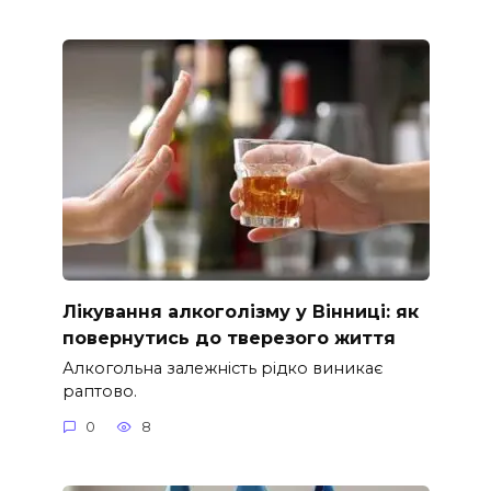
Лікування алкоголізму у Вінниці: як
повернутись до тверезого життя
Алкогольна залежність рідко виникає
раптово.
0
8