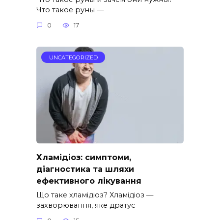
Что такое руны —
0
17
UNCATEGORIZED
Хламідіоз: симптоми,
діагностика та шляхи
ефективного лікування
Що таке хламідіоз? Хламідіоз —
захворювання, яке дратує