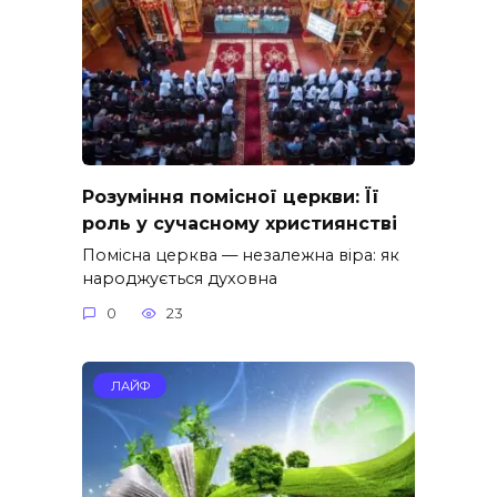
Розуміння помісної церкви: Її
роль у сучасному християнстві
Помісна церква — незалежна віра: як
народжується духовна
0
23
ЛАЙФ