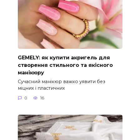
GEMELY: як купити акригель для
створення стильного та якісного
манікюру
Сучасний манікюр важко уявити без
міцних і пластичних
0
16