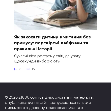
Як закохати дитину в читання без
примусу: перевірені лайфхаки та
правильні історії
Сучасні діти ростуть у світі, де увагу
щосекунди виборюють
0
15
© 2026 21000.com.ua Використання матеріалів,
опублікованих на сайті, допускається тільки з
письмового дозволу правовласника та з