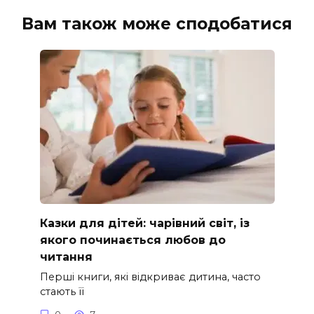
Вам також може сподобатися
Казки для дітей: чарівний світ, із
якого починається любов до
читання
Перші книги, які відкриває дитина, часто
стають її