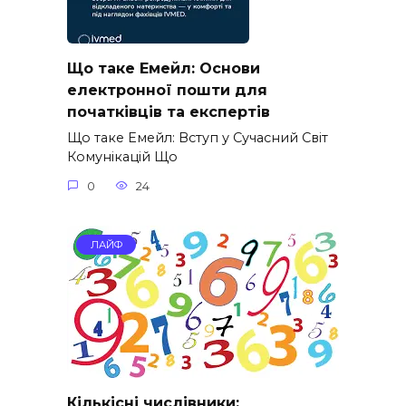
Що таке Емейл: Основи
електронної пошти для
початківців та експертів
Що таке Емейл: Вступ у Сучасний Світ
Комунікацій Що
0
24
ЛАЙФ
Кількісні числівники: