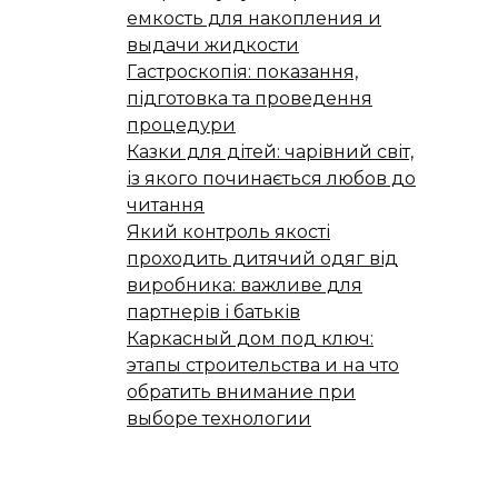
емкость для накопления и
выдачи жидкости
Гастроскопія: показання,
підготовка та проведення
процедури
Казки для дітей: чарівний світ,
із якого починається любов до
читання
Який контроль якості
проходить дитячий одяг від
виробника: важливе для
партнерів і батьків
Каркасный дом под ключ:
этапы строительства и на что
обратить внимание при
выборе технологии