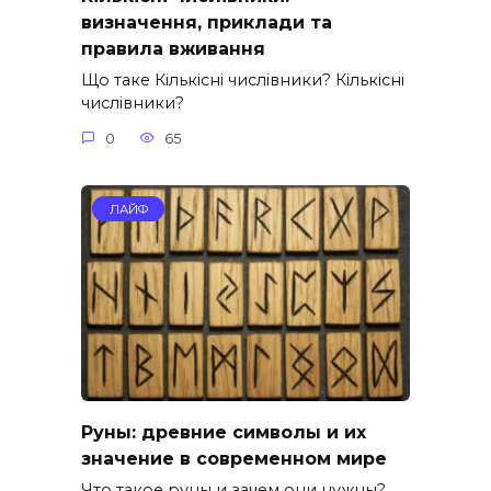
визначення, приклади та
правила вживання
Що таке Кількісні числівники? Кількісні
числівники?
0
65
ЛАЙФ
Руны: древние символы и их
значение в современном мире
Что такое руны и зачем они нужны?