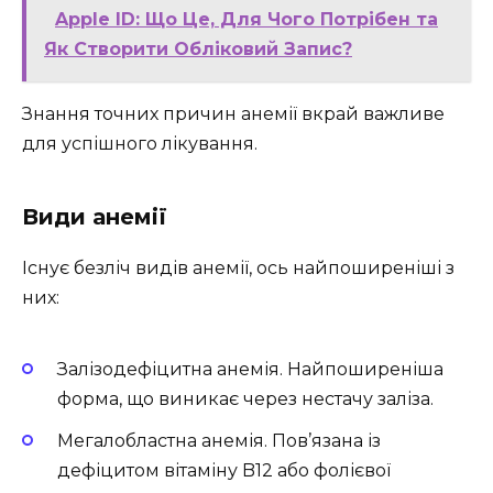
Apple ID: Що Це, Для Чого Потрібен та
Як Створити Обліковий Запис?
Знання точних причин анемії вкрай важливе
для успішного лікування.
Види анемії
Існує безліч видів анемії, ось найпоширеніші з
них:
Залізодефіцитна анемія. Найпоширеніша
форма, що виникає через нестачу заліза.
Мегалобластна анемія. Пов’язана із
дефіцитом вітаміну B12 або фолієвої