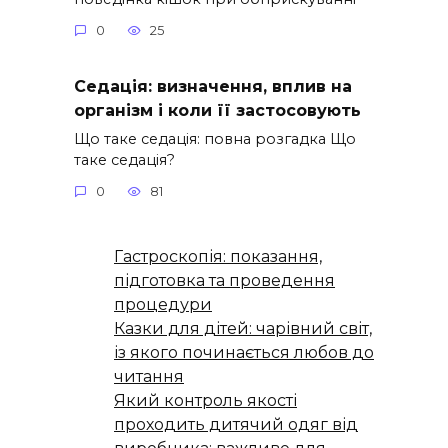
0
25
Седація: визначення, вплив на
організм і коли її застосовують
Що таке седація: повна розгадка Що
таке седація?
0
81
Гастроскопія: показання,
підготовка та проведення
процедури
Казки для дітей: чарівний світ,
із якого починається любов до
читання
Який контроль якості
проходить дитячий одяг від