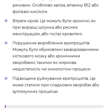
речовин. Особливо заліза, вітаміну B12 або
фолієвої кислоти.
Втрати крові. Це можуть бути хронічні, як
при виразці шлунка або рясних
менструаціях, або гострі кровотечі.
Порушення вироблення еритроцитів.
Можуть бути обумовлені захворюваннями
кісткового мозку або хронічними
хворобами, такими як ниркова
недостатність чи онкологічні процеси.
Підвищене руйнування еритроцитів. Це
може статися при спадкових хворобах або
аутоімунних процесах.