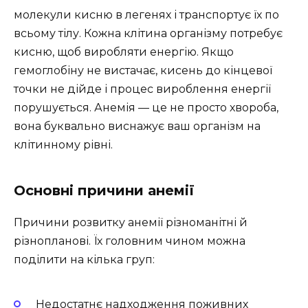
молекули кисню в легенях і транспортує їх по
всьому тілу. Кожна клітина організму потребує
кисню, щоб виробляти енергію. Якщо
гемоглобіну не вистачає, кисень до кінцевої
точки не дійде і процес вироблення енергії
порушується. Анемія — це не просто хвороба,
вона буквально виснажує ваш організм на
клітинному рівні.
Основні причини анемії
Причини розвитку анемії різноманітні й
різнопланові. Їх головним чином можна
поділити на кілька груп:
Недостатнє надходження поживних