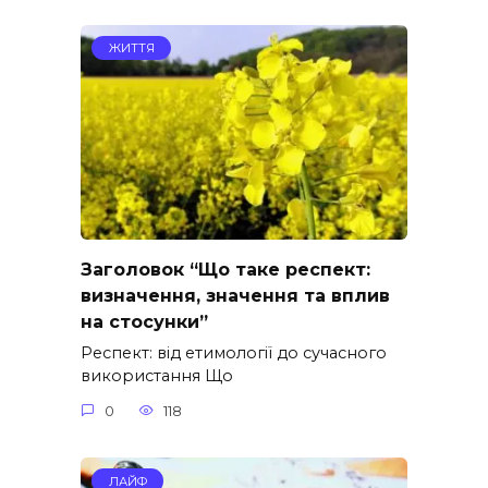
ЖИТТЯ
Заголовок “Що таке респект:
визначення, значення та вплив
на стосунки”
Респект: від етимології до сучасного
використання Що
0
118
ЛАЙФ