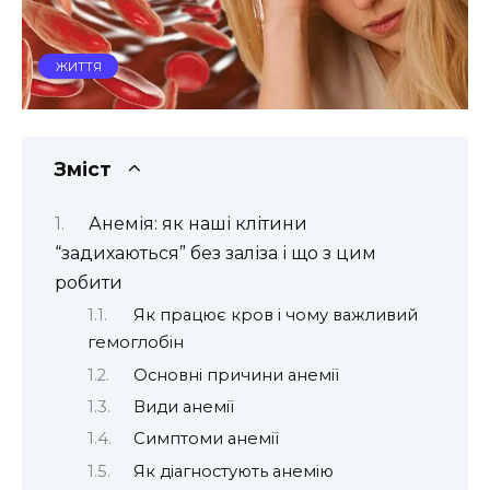
ЖИТТЯ
Зміст
Анемія: як наші клітини
“задихаються” без заліза і що з цим
робити
Як працює кров і чому важливий
гемоглобін
Основні причини анемії
Види анемії
Симптоми анемії
Як діагностують анемію