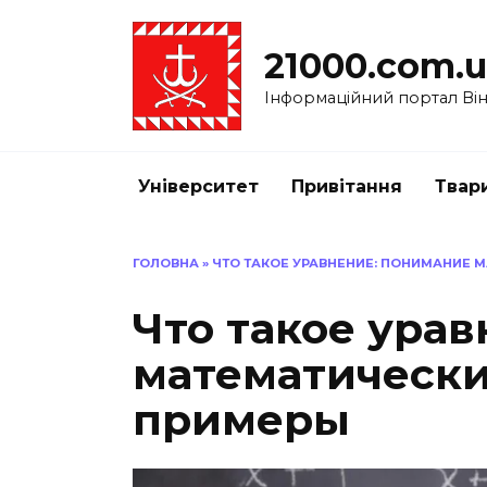
Перейти
до
21000.com.
вмісту
Інформаційний портал Вінн
Університет
Привітання
Твар
ГОЛОВНА
»
ЧТО ТАКОЕ УРАВНЕНИЕ: ПОНИМАНИЕ 
Что такое ура
математически
примеры