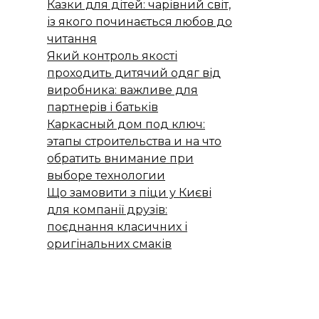
Казки для дітей: чарівний світ,
із якого починається любов до
читання
Який контроль якості
проходить дитячий одяг від
виробника: важливе для
партнерів і батьків
Каркасный дом под ключ:
этапы строительства и на что
обратить внимание при
выборе технологии
Що замовити з піци у Києві
для компанії друзів:
поєднання класичних і
оригінальних смаків