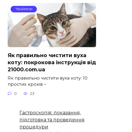
ТВАРИНИ
Як правильно чистити вуха
коту: покрокова інструкція від
21000.com.ua
Як правильно чистити вуха коту: 10
простих кроків –
0
23
Гастроскопія: показання,
підготовка та проведення
процедури