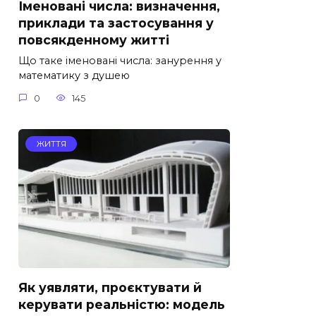
Іменовані числа: визначення,
приклади та застосування у
повсякденному житті
Що таке іменовані числа: занурення у
математику з душею
0
145
ЖИТТЯ
Як уявляти, проєктувати й
керувати реальністю: модель