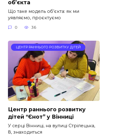
об’єкта
Що таке модель об’єкта: як ми
уявляємо, проєктуємо
0
36
ЦЕНТР РАННЬОГО РОЗВИТКУ ДІТЕЙ
Центр раннього розвитку
дітей “Єнот” у Вінниці
У серці Вінниці, на вулиці Стрілецька,
8, знаходиться