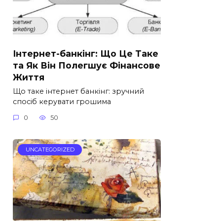
Інтернет-банкінг: Що Це Таке
та Як Він Полегшує Фінансове
Життя
Що таке інтернет банкінг: зручний
спосіб керувати грошима
0
50
UNCATEGORIZED