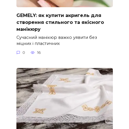
GEMELY: як купити акригель для
створення стильного та якісного
манікюру
Сучасний манікюр важко уявити без
міцних і пластичних
0
16