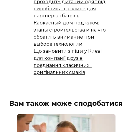
проходить дитячий одяг від
виробника: важливе для
партнерів і батьків
Каркасный дом под ключ:
этапы строительства и на что
обратить внимание при
выборе технологии
Що замовити з піци у Києві
для компанії друзів:
поєднання класичних і
оригінальних смаків
Вам також може сподобатися