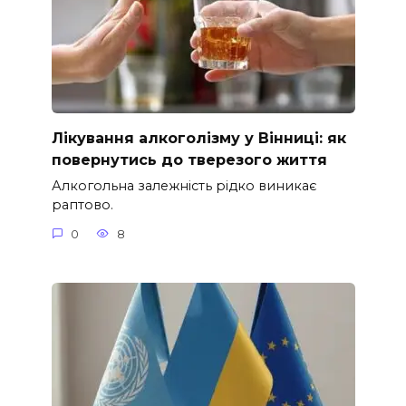
Лікування алкоголізму у Вінниці: як
повернутись до тверезого життя
Алкогольна залежність рідко виникає
раптово.
0
8