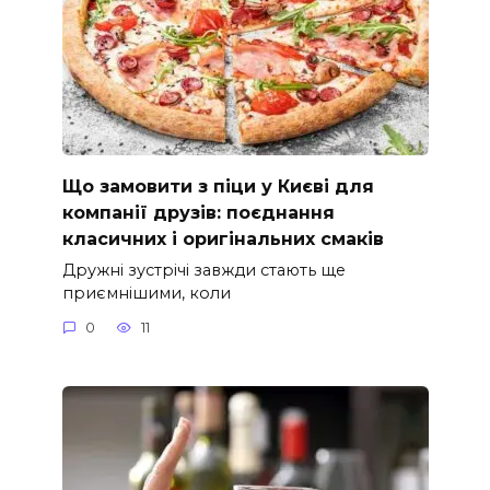
Що замовити з піци у Києві для
компанії друзів: поєднання
класичних і оригінальних смаків
Дружні зустрічі завжди стають ще
приємнішими, коли
0
11