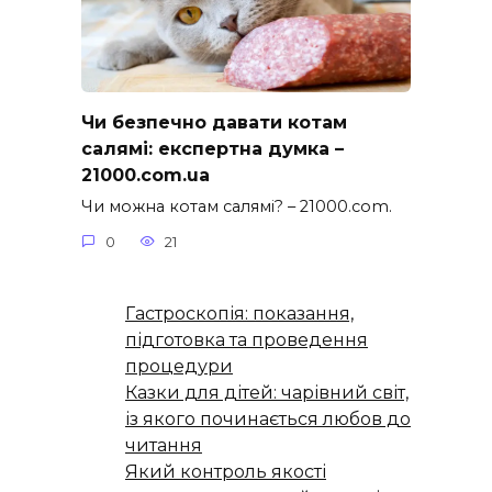
Чи безпечно давати котам
салямі: експертна думка –
21000.com.ua
Чи можна котам салямі? – 21000.com.
0
21
Гастроскопія: показання,
підготовка та проведення
процедури
Казки для дітей: чарівний світ,
із якого починається любов до
читання
Який контроль якості