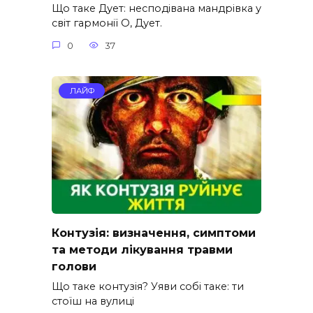
Що таке Дует: несподівана мандрівка у
світ гармонії О, Дует.
0
37
ЛАЙФ
Контузія: визначення, симптоми
та методи лікування травми
голови
Що таке контузія? Уяви собі таке: ти
стоїш на вулиці