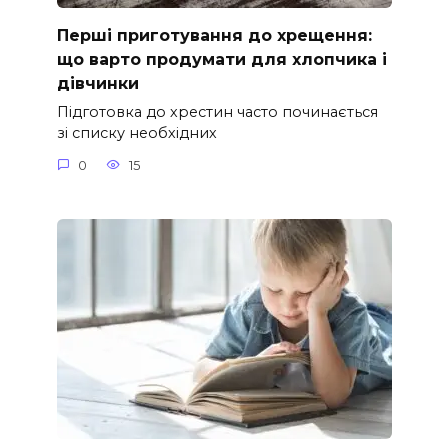
Перші приготування до хрещення:
що варто продумати для хлопчика і
дівчинки
Підготовка до хрестин часто починається
зі списку необхідних
0
15