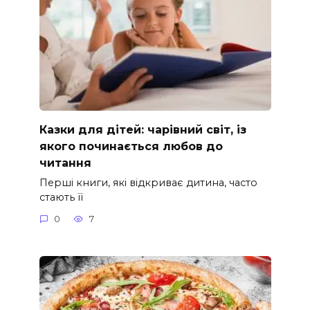
Казки для дітей: чарівний світ, із
якого починається любов до
читання
Перші книги, які відкриває дитина, часто
стають її
0
7