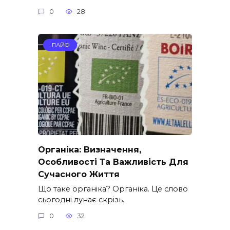
0
28
ЛАЙФ
Органіка: Визначення,
Особливості Та Важливість Для
Сучасного Життя
Що таке органіка? Органіка. Це слово
сьогодні лунає скрізь.
0
32