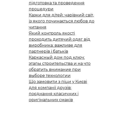
підготовка та проведення
процедури
Казки для дітей: чарівний світ,
із якого починається любов до
читання
Який контроль якості
проходить дитячий одяг від
виробника: важливе для
партнерів і батьків
Каркасный дом под ключ:
этапы строительства и на что
обратить внимание при
выборе технологии
Що замовити з піци у Києві
для компанії друзів:
поєднання класичних і
оригінальних смаків