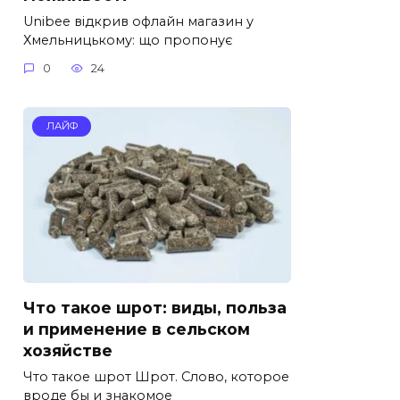
Unibee відкрив офлайн магазин у
Хмельницькому: що пропонує
0
24
ЛАЙФ
Что такое шрот: виды, польза
и применение в сельском
хозяйстве
Что такое шрот Шрот. Слово, которое
вроде бы и знакомое