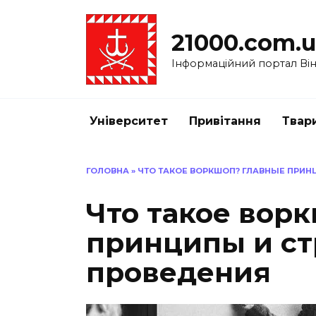
Перейти
до
21000.com.
вмісту
Інформаційний портал Вінн
Університет
Привітання
Твар
ГОЛОВНА
»
ЧТО ТАКОЕ ВОРКШОП? ГЛАВНЫЕ ПРИН
Что такое вор
принципы и ст
проведения