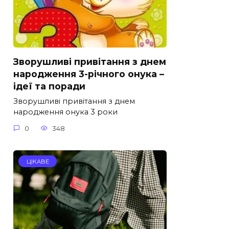
Зворушливі привітання з днем
народження 3-річного онука –
ідеї та поради
Зворушливі привітання з днем
народження онука 3 роки
0
348
ЦІКАВЕ