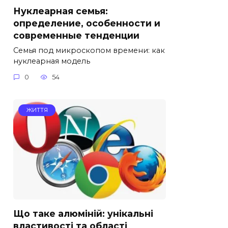
Нуклеарная семья:
определение, особенности и
современные тенденции
Семья под микроскопом времени: как
нуклеарная модель
0
54
ЖИТТЯ
Що таке алюміній: унікальні
властивості та області