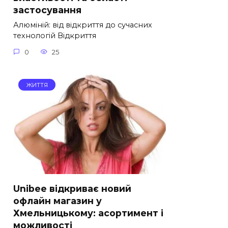
застосування
Алюміній: від відкриття до сучасних
технологій Відкриття
0
25
ЖИТТЯ
Unibee відкриває новий
офлайн магазин у
Хмельницькому: асортимент і
можливості