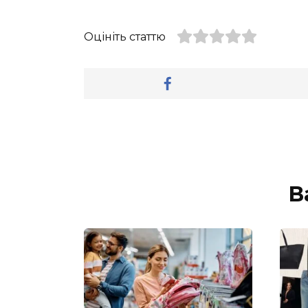
Оцініть статтю
В