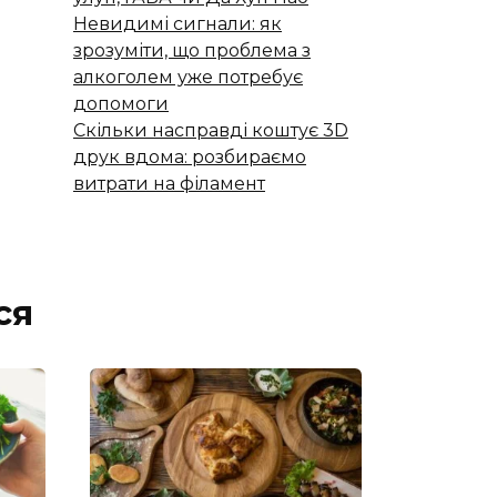
Невидимі сигнали: як
зрозуміти, що проблема з
алкоголем уже потребує
допомоги
Скільки насправді коштує 3D
друк вдома: розбираємо
витрати на філамент
ся