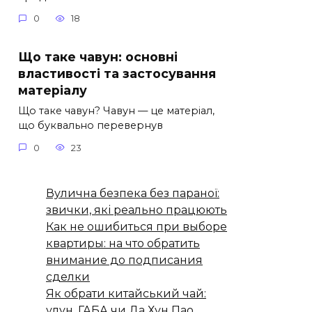
0
18
Що таке чавун: основні
властивості та застосування
матеріалу
Що таке чавун? Чавун — це матеріал,
що буквально перевернув
0
23
Вулична безпека без параної:
звички, які реально працюють
Как не ошибиться при выборе
квартиры: на что обратить
внимание до подписания
сделки
Як обрати китайський чай:
улун, ГАБА чи Да Хун Пао