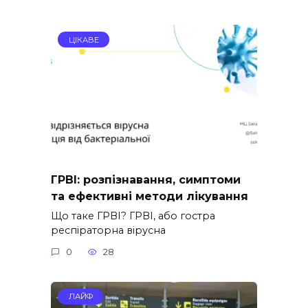
ЦІКАВЕ
ГРВІ: розпізнавання, симптоми
та ефективні методи лікування
Що таке ГРВІ? ГРВІ, або гостра
респіраторна вірусна
0
28
ЛАЙФ