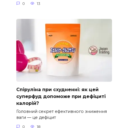
0
13
Спіруліна при схудненні: як цей
суперфуд допоможе при дефіциті
калорій?
Головний секрет ефективного зниження
ваги — це дефіцит
0
18