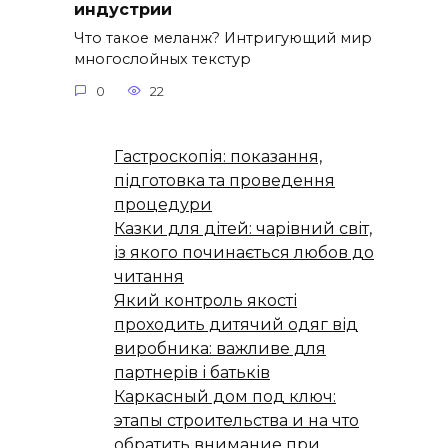
индустрии
Что такое меланж? Интригующий мир
многослойных текстур
0
22
Гастроскопія: показання,
підготовка та проведення
процедури
Казки для дітей: чарівний світ,
із якого починається любов до
читання
Який контроль якості
проходить дитячий одяг від
виробника: важливе для
партнерів і батьків
Каркасный дом под ключ:
этапы строительства и на что
обратить внимание при