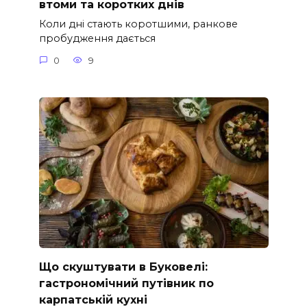
втоми та коротких днів
Коли дні стають коротшими, ранкове
пробудження дається
0
9
Що скуштувати в Буковелі:
гастрономічний путівник по
карпатській кухні