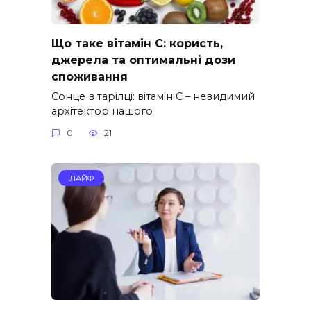
Що таке вітамін С: користь,
джерела та оптимальні дози
споживання
Сонце в тарілці: вітамін С – невидимий
архітектор нашого
0
21
ЛАЙФ