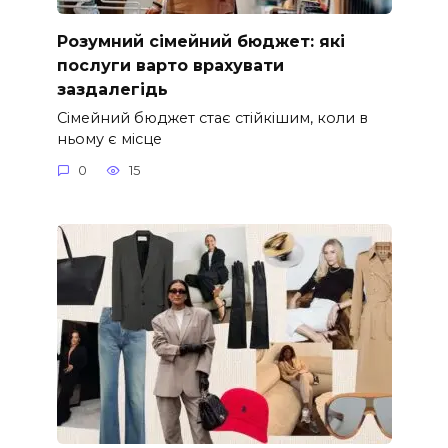
Розумний сімейний бюджет: які
послуги варто врахувати
заздалегідь
Сімейний бюджет стає стійкішим, коли в
ньому є місце
0
15