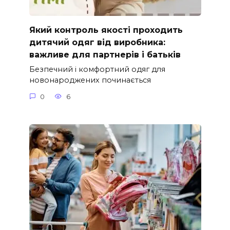
Який контроль якості проходить
дитячий одяг від виробника:
важливе для партнерів і батьків
Безпечний і комфортний одяг для
новонароджених починається
0
6