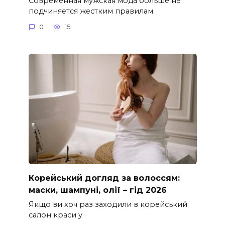
Современная мужская мода больше не
подчиняется жестким правилам.
0
15
Корейський догляд за волоссям:
маски, шампуні, олії – гід 2026
Якщо ви хоч раз заходили в корейський
салон краси у