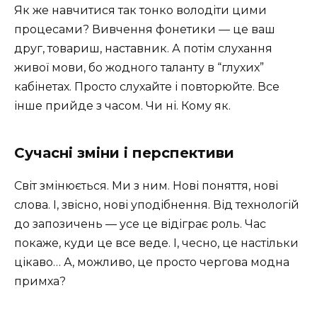
Як же навчитися так тонко володіти цими
процесами? Вивчення фонетики — це ваш
друг, товариш, наставник. А потім слухання
живої мови, бо жодного таланту в “глухих”
кабінетах. Просто слухайте і повторюйте. Все
інше прийде з часом. Чи ні. Кому як.
Сучасні зміни і перспективи
Світ змінюється. Ми з ним. Нові поняття, нові
слова. І, звісно, нові уподібнення. Від технологій
до запозичень — усе це відіграє роль. Час
покаже, куди це все веде. І, чесно, це настільки
цікаво… А, можливо, це просто чергова модна
примха?