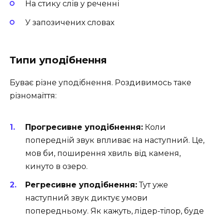
На стику слів у реченні
У запозичених словах
Типи уподібнення
Буває різне уподібнення. Роздивимось таке
різномаїття:
Прогресивне уподібнення:
Коли
попередній звук впливає на наступний. Це,
мов би, поширення хвиль від каменя,
кинуто в озеро.
Регресивне уподібнення:
Тут уже
наступний звук диктує умови
попередньому. Як кажуть, лідер-тілор, буде