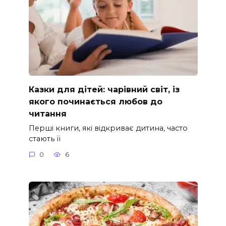
Казки для дітей: чарівний світ, із
якого починається любов до
читання
Перші книги, які відкриває дитина, часто
стають її
0
6