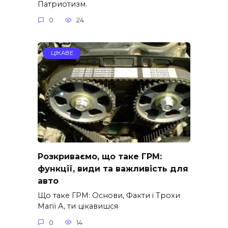
Патриотизм.
0
24
ЦІКАВЕ
Розкриваємо, що таке ГРМ:
функції, види та важливість для
авто
Що таке ГРМ: Основи, Факти і Трохи
Магії А, ти цікавишся
0
14