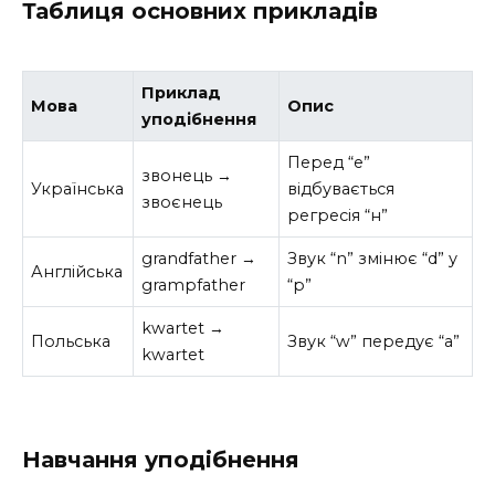
Таблиця основних прикладів
Приклад
Мова
Опис
уподібнення
Перед “е”
звонець →
Українська
відбувається
звоєнець
регресія “н”
grandfather →
Звук “n” змінює “d” у
Англійська
grampfather
“p”
kwartet →
Польська
Звук “w” передує “a”
kwartet
Навчання уподібнення