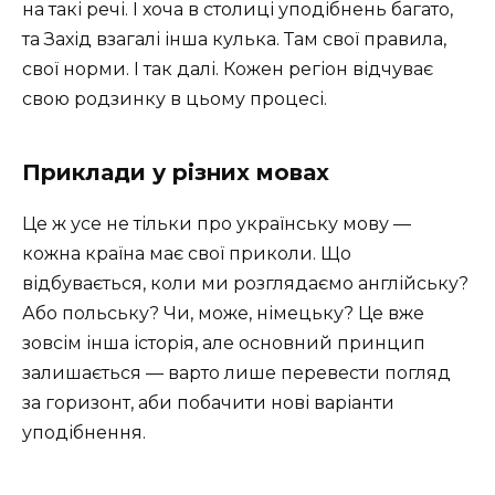
на такі речі. І хоча в столиці уподібнень багато,
та Захід взагалі інша кулька. Там свої правила,
свої норми. І так далі. Кожен регіон відчуває
свою родзинку в цьому процесі.
Приклади у різних мовах
Це ж усе не тільки про українську мову —
кожна країна має свої приколи. Що
відбувається, коли ми розглядаємо англійську?
Або польську? Чи, може, німецьку? Це вже
зовсім інша історія, але основний принцип
залишається — варто лише перевести погляд
за горизонт, аби побачити нові варіанти
уподібнення.