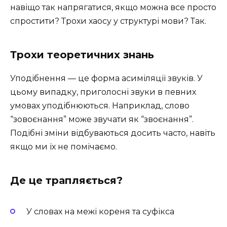
навіщо так напрягатися, якщо можна все просто
спростити? Трохи хаосу у структурі мови? Так.
Трохи теоретичних знань
Уподібнення — це форма асиміляції звуків. У
цьому випадку, приголосні звуки в певних
умовах уподібнюються. Наприклад, слово
“зовоєнання” може звучати як “звоєнання”.
Подібні зміни відбуваються досить часто, навіть
якщо ми їх не помічаємо.
Де це трапляється?
У словах на межі кореня та суфікса