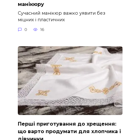
манікюру
Сучасний манікюр важко уявити без
міцних і пластичних
0
16
Перші приготування до хрещення:
що варто продумати для хлопчика і
дівчинки