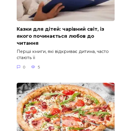
Казки для дітей: чарівний світ, із
якого починається любов до
читання
Перші книги, які відкриває дитина, часто
стають її
0
5