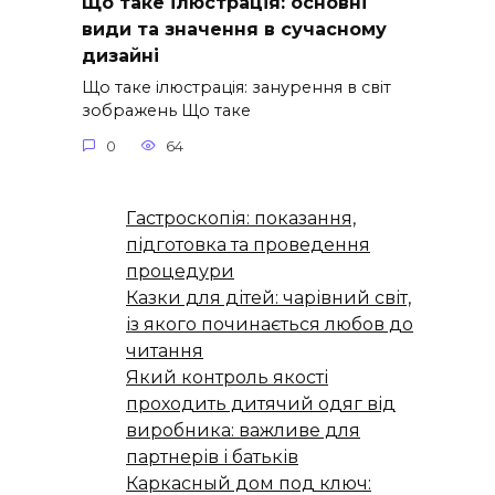
Що таке ілюстрація: основні
види та значення в сучасному
дизайні
Що таке ілюстрація: занурення в світ
зображень Що таке
0
64
Гастроскопія: показання,
підготовка та проведення
процедури
Казки для дітей: чарівний світ,
із якого починається любов до
читання
Який контроль якості
проходить дитячий одяг від
виробника: важливе для
партнерів і батьків
Каркасный дом под ключ: