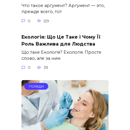
Что такое аргумент? Аргумент — это,
прежде всего, тот
0
129
Екологія: Що Це Таке і Чому Її
Роль Важлива для Людства
Що таке Екологія? Екологія. Просте
слово, але за ним
0
39
ПОРАДИ