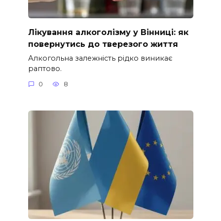
Лікування алкоголізму у Вінниці: як
повернутись до тверезого життя
Алкогольна залежність рідко виникає
раптово.
0
8