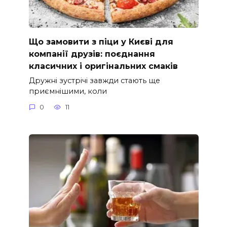
Що замовити з піци у Києві для
компанії друзів: поєднання
класичних і оригінальних смаків
Дружні зустрічі завжди стають ще
приємнішими, коли
0
11