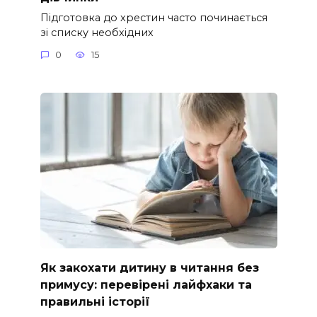
Підготовка до хрестин часто починається
зі списку необхідних
0
15
Як закохати дитину в читання без
примусу: перевірені лайфхаки та
правильні історії