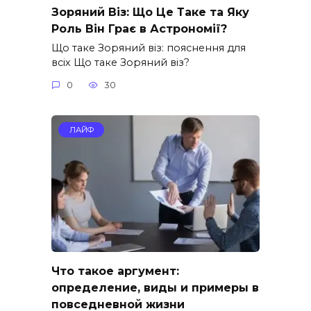
Зоряний Віз: Що Це Таке та Яку
Роль Він Грає в Астрономії?
Що таке Зоряний віз: пояснення для
всіх Що таке Зоряний віз?
0
30
ЛАЙФ
Что такое аргумент:
определение, виды и примеры в
повседневной жизни