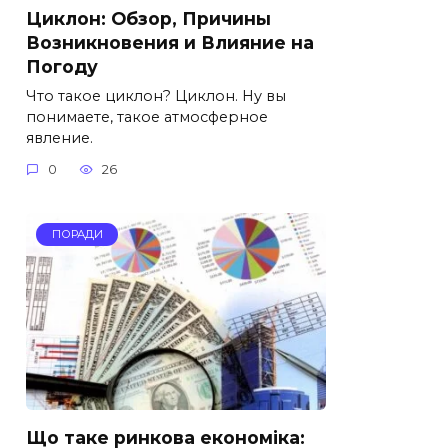
Циклон: Обзор, Причины
Возникновения и Влияние на
Погоду
Что такое циклон? Циклон. Ну вы
понимаете, такое атмосферное
явление.
0
26
ПОРАДИ
Що таке ринкова економіка: