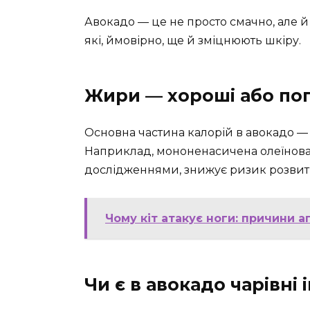
Авокадо — це не просто смачно, але й
які, ймовірно, ще й зміцнюють шкіру.
Жири — хороші або пог
Основна частина калорій в авокадо — 
Наприклад, мононенасичена олеїнова 
дослідженнями, знижує ризик розвитку
Чому кіт атакує ноги: причини а
Чи є в авокадо чарівні 