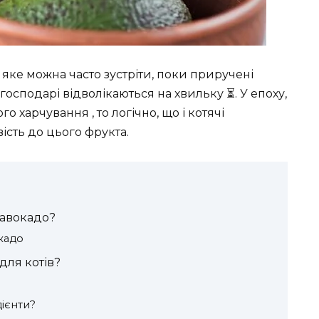
яке можна часто зустріти, поки приручені
осподарі відволікаються на хвильку ⏳. У епоху,
 харчування , то логічно, що і котячі
сть до цього фрукта.
 авокадо?
кадо
для котів?
дієнти?