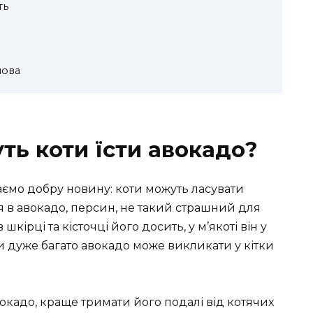
ть
нова
ть коти їсти авокадо?
аємо добру новину: коти можуть ласувати
ся в авокадо, персин, не такий страшний для
шкірці та кісточці його досить, у м’якоті він у
сти дуже багато авокадо може викликати у кітки
окадо, краще тримати його подалі від котячих