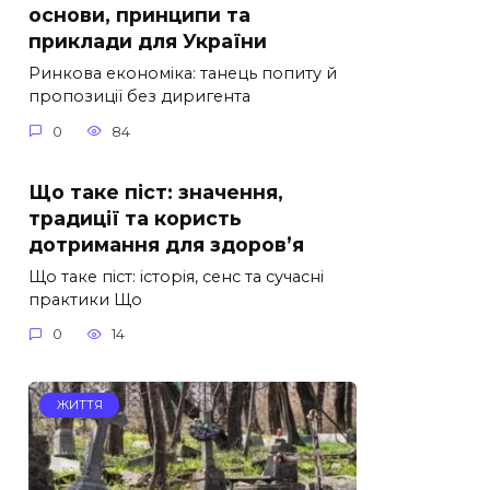
основи, принципи та
приклади для України
Ринкова економіка: танець попиту й
пропозиції без диригента
0
84
Що таке піст: значення,
традиції та користь
дотримання для здоров’я
Що таке піст: історія, сенс та сучасні
практики Що
0
14
ЖИТТЯ