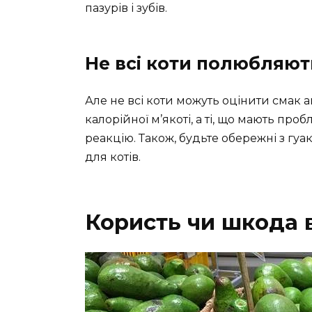
пазурів і зубів.
Не всі коти полюбляют
Але не всі коти можуть оцінити смак 
калорійної м’якоті, а ті, що мають пр
реакцію. Також, будьте обережні з гуак
для котів.
Користь чи шкода в