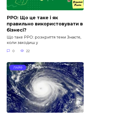
РРО: Що це таке і як
правильно використовувати в
бізнесі?
Що таке РРО: розкриття теми Знаєте,
коли заходиш у
0
22
ЛАЙФ