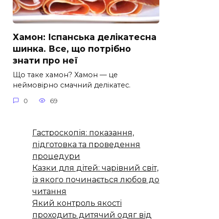
Хамон: Іспанська делікатесна
шинка. Все, що потрібно
знати про неї
Що таке хамон? Хамон — це
неймовірно смачний делікатес.
0
69
Гастроскопія: показання,
підготовка та проведення
процедури
Казки для дітей: чарівний світ,
із якого починається любов до
читання
Який контроль якості
проходить дитячий одяг від