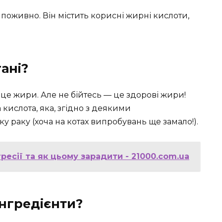
 поживно. Він містить корисні жирні кислоти,
ані?
це жири. Але не бійтесь — це здорові жири!
кислота, яка, згідно з деякими
 раку (хоча на котах випробувань ще замало!).
гресії та як цьому зарадити - 21000.com.ua
інгредієнти?