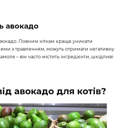
ь авокадо
авокадо. Повним кіткам краще уникати
облеми з травленням, можуть отримати негативну
амоле – він часто містить інгредієнти, шкідливі
ід авокадо для котів?