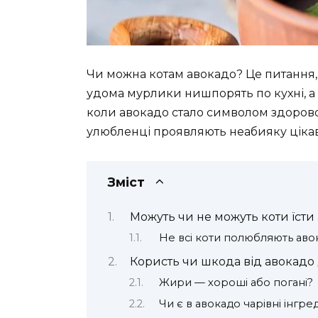
Чи можна котам авокадо? Це питання, 
удома мурлики нишпорять по кухні, а г
коли авокадо стало символом здорового
улюбленці проявляють неабияку цікаві
Зміст
Можуть чи не можуть коти їсти
Не всі коти полюбляють аво
Користь чи шкода від авокадо 
Жири — хороші або погані?
Чи є в авокадо чарівні інгре