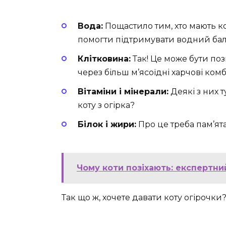
Вода:
Пощастило тим, хто мають ко
помогти підтримувати водний бала
Клітковина:
Так! Це може бути по
через більш м’ясоїдні харчові комбі
Вітаміни і мінерали:
Деякі з них т
коту з огірка?
Білок і жири:
Про це треба пам’ятат
Чому коти позіхають: експертни
Так що ж, хочете давати коту огірочки?