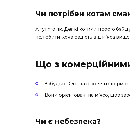
Чи потрібен котам смак
А тут хто як. Деякі котики просто бай
полюбити, хоча радість від м’яса вищо
Що з комерційним
Забудьте! Огірка в котячих кормах
Вони орієнтовані на м’ясо, щоб за
Чи є небезпека?