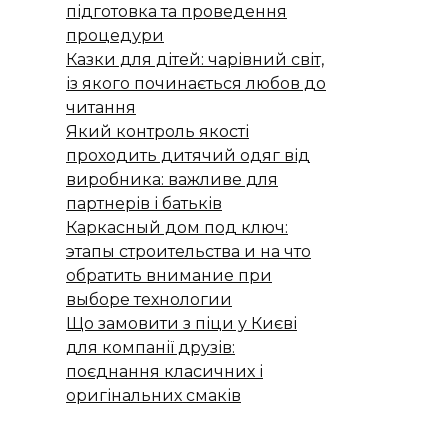
підготовка та проведення
процедури
Казки для дітей: чарівний світ,
із якого починається любов до
читання
Який контроль якості
проходить дитячий одяг від
виробника: важливе для
партнерів і батьків
Каркасный дом под ключ:
этапы строительства и на что
обратить внимание при
выборе технологии
Що замовити з піци у Києві
для компанії друзів:
поєднання класичних і
оригінальних смаків