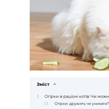
Зміст
Огірки в раціоні котів: Чи можн
Огірки: дружить чи уникати?