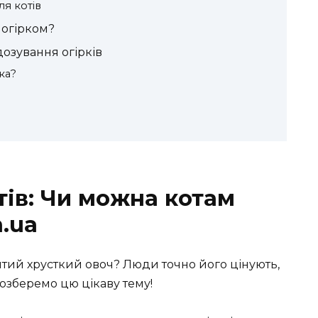
ля котів
 огірком?
дозування огірків
ка?
отів: Чи можна котам
m.ua
итий хрусткий овоч? Люди точно його цінують,
Розберемо цю цікаву тему!