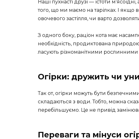
Наші пухнасті друзі — істоти м’ясоїдні
того, що ми маємо на тарілках. І якщ
овочевого застілля, чи варто дозволя
З одного боку, раціон кота має насамп
необхідність, продиктована природою. 
ласують різноманітними рослинними л
Огірки: дружить чи ун
Так от, огірки можуть бути безпечними
складаються з води. Тобто, можна сказа
перебільшуємо. Це не привід замінюва
Переваги та мінуси огір