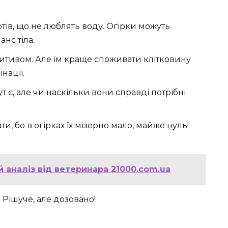
тів, що не люблять воду. Огірки можуть
нс тіла.
зитивом. Але їм краще споживати клітковину
нації.
ут є, але чи наскільки вони справді потрібні
и, бо в огірках їх мізерно мало, майже нуль!
й аналіз від ветеринара 21000.com.ua
 Рішуче, але дозовано!