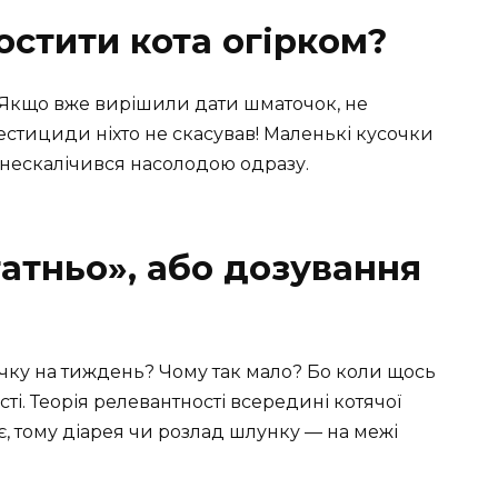
остити кота огірком?
ю. Якщо вже вирішили дати шматочок, не
естициди ніхто не скасував! Маленькі кусочки
внескалічився насолодою одразу.
атньо», або дозування
чку на тиждень? Чому так мало? Бо коли щось
сті. Теорія релевантності всередині котячої
є, тому діарея чи розлад шлунку — на межі