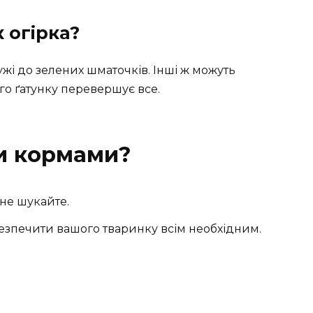
 огірка?
дужі до зелених шматочків. Інші ж можуть
го ґатунку перевершує все.
и кормами?
 не шукайте.
безпечити вашого тваринку всім необхідним.