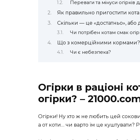
Переваги та мінуси огірків д
Як правильно пригостити кота
Скільки — це «достатньо», або 
Чи потрібен котам смак огір
Що з комерційними кормами?
Чи є небезпека?
Огірки в раціоні к
огірки? – 21000.co
Огірки! Ну хто ж не любить цей соков
а от коти… чи варто їм це куштувати? 