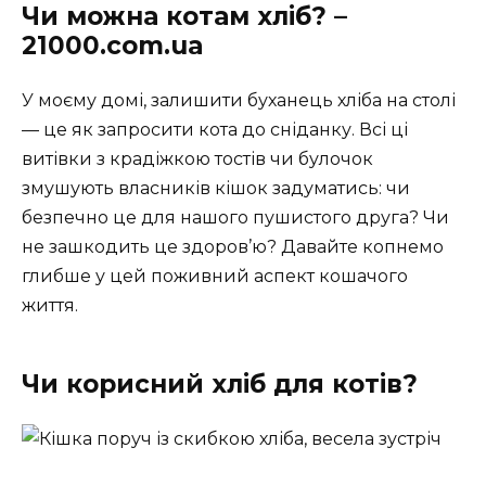
Чи можна котам хліб? –
21000.com.ua
У моєму домі, залишити буханець хліба на столі
— це як запросити кота до сніданку. Всі ці
витівки з крадіжкою тостів чи булочок
змушують власників кішок задуматись: чи
безпечно це для нашого пушистого друга? Чи
не зашкодить це здоров’ю? Давайте копнемо
глибше у цей поживний аспект кошачого
життя.
Чи корисний хліб для котів?