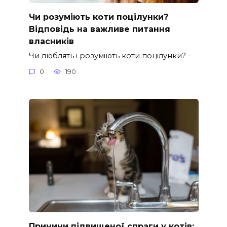
Чи розуміють коти поцілунки?
Відповідь на важливе питання
власників
Чи люблять і розуміють коти поцілунки? –
0
190
Причини підвищеної спраги у котів: