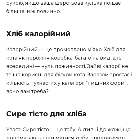
рукою, якщо ваша шерстьова кулька поїдає
більше, ніж повинно.
Хліб калорійний
Калорійний — це промовлено м’яко. Хліб для
кота як порожня коробка: багато на вид, але
всередині — нуль поживності. Зайві калорії не
те що корисні для фігури кота. Заразом зростає і
кількість пухнастих у категорії “пишних форм”,
воно вам треба?
Сире тісто для хліба
Увага! Сире тісто — це табу. Активні дріжджі, що
допомагають підніматися хлібу, продовжують