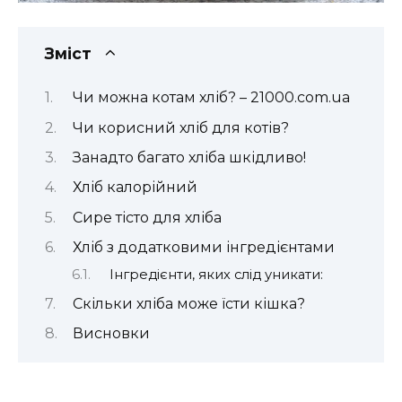
Зміст
Чи можна котам хліб? – 21000.com.ua
Чи корисний хліб для котів?
Занадто багато хліба шкідливо!
Хліб калорійний
Сире тісто для хліба
Хліб з додатковими інгредієнтами
Інгредієнти, яких слід уникати:
Скільки хліба може їсти кішка?
Висновки