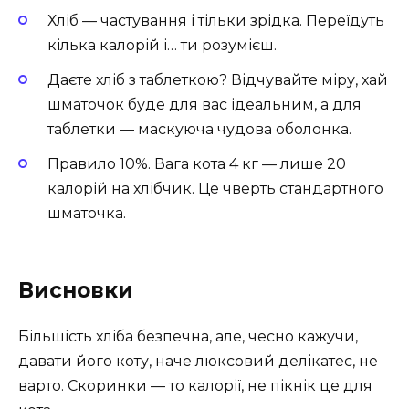
Хліб — частування і тільки зрідка. Переїдуть
кілька калорій і… ти розумієш.
Даєте хліб з таблеткою? Відчувайте міру, хай
шматочок буде для вас ідеальним, а для
таблетки — маскуюча чудова оболонка.
Правило 10%. Вага кота 4 кг — лише 20
калорій на хлібчик. Це чверть стандартного
шматочка.
Висновки
Більшість хліба безпечна, але, чесно кажучи,
давати його коту, наче люксовий делікатес, не
варто. Скоринки — то калорії, не пікнік це для