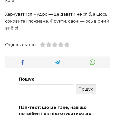
кота.
Харчуватися мудро — це давати не хліб, а щось
соковите і поживне. Фрукти, овочі — ось вірний
вибір!
Оцініть статтю
Пошук
Пошук
Пап-тест: що це таке, навіщо
потрібен і як підготуватися до