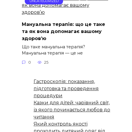
UNCATEGORIZED
Мануальна терапія: що це таке
та як вона допомагає вашому
здоров’ю
Що таке мануальна терапія?
Мануальна терапія — це не
0
25
Гастроскопія: показання,
підготовка та проведення
процедури
Казки для дітей: чарівний світ,
із якого починається любов до
читання
Який контроль якості
проходить дитячий одяг від