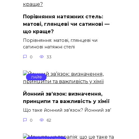
Порівняння натяжних стель:
матові, глянцеві чи сатинові —
що краще?
Порівняння: матові, глянцеві чи
сатинові натяжні стелі
0
33
ЛАЙФ
Йонний зв’язок: визначення,
принципи та важливість у хімії
Що таке йонний зв’язок? Йонний зв’
0
62