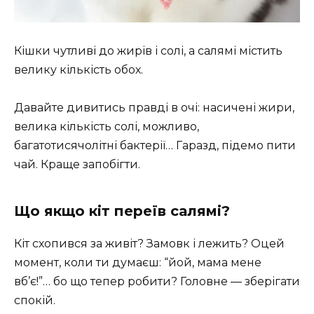
Кішки чутливі до жирів і солі, а салямі містить
велику кількість обох.
Давайте дивитись правді в очі: насичені жири,
велика кількість солі, можливо,
багатотисячолітні бактерії… Гаразд, підемо пити
чай. Краще запобігти.
Що якщо кіт переїв салямі?
Кіт схопився за живіт? Замовк і лежить? Оцей
момент, коли ти думаєш: “йой, мама мене
вб’є!”… бо що тепер робити? Головне — зберігати
спокій.