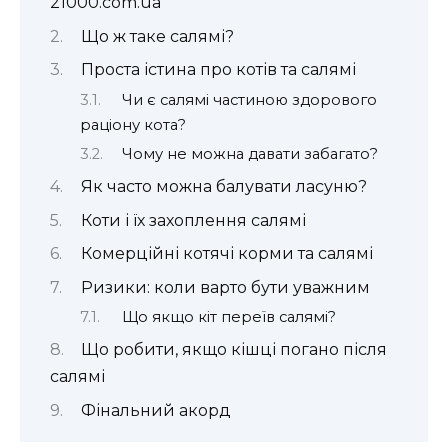
21000.com.ua
Що ж таке салямі?
Проста істина про котів та салямі
Чи є салямі частиною здорового
раціону кота?
Чому не можна давати забагато?
Як часто можна балувати ласуню?
Коти і їх захоплення салямі
Комерційні котячі корми та салямі
Ризики: коли варто бути уважним
Що якщо кіт переїв салямі?
Що робити, якщо кішці погано після
салямі
Фінальний акорд