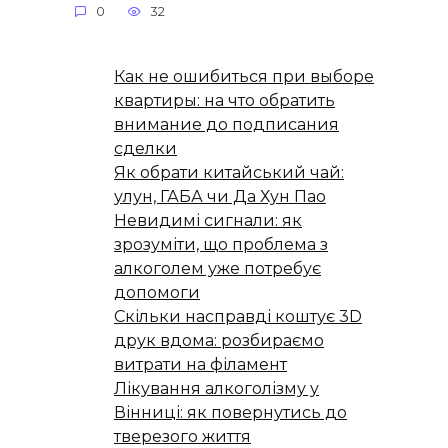
0
32
Как не ошибиться при выборе
квартиры: на что обратить
внимание до подписания
сделки
Як обрати китайський чай:
улун, ГАБА чи Да Хун Пао
Невидимі сигнали: як
зрозуміти, що проблема з
алкоголем уже потребує
допомоги
Скільки насправді коштує 3D
друк вдома: розбираємо
витрати на філамент
Лікування алкоголізму у
Вінниці: як повернутись до
тверезого життя