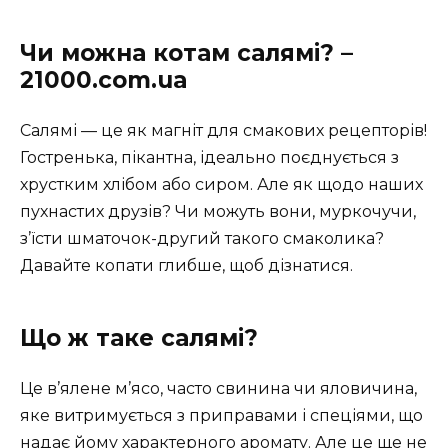
Чи можна котам салямі? –
21000.com.ua
Салямі — це як магніт для смакових рецепторів!
Гостренька, пікантна, ідеально поєднується з
хрустким хлібом або сиром. Але як щодо наших
пухнастих друзів? Чи можуть вони, муркочучи,
з’їсти шматочок-другий такого смаколика?
Давайте копати глибше, щоб дізнатися.
Що ж таке салямі?
Це в’ялене м’ясо, часто свинина чи яловичина,
яке витримується з приправами і спеціями, що
надає йому характерного аромату. Але це ще не