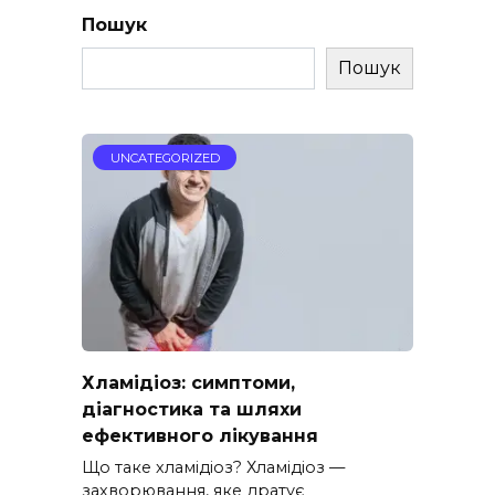
Пошук
Пошук
UNCATEGORIZED
Хламідіоз: симптоми,
діагностика та шляхи
ефективного лікування
Що таке хламідіоз? Хламідіоз —
захворювання, яке дратує