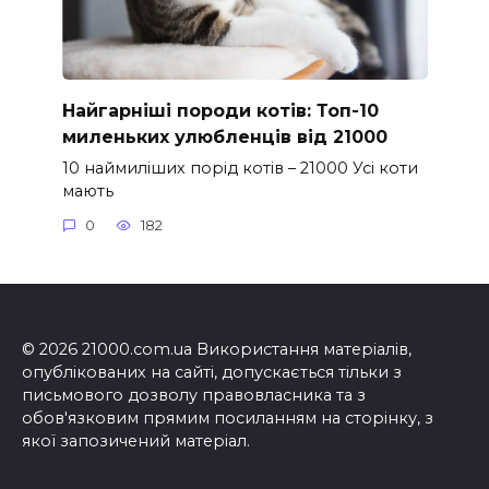
Найгарніші породи котів: Топ-10
миленьких улюбленців від 21000
10 наймиліших порід котів – 21000 Усі коти
мають
0
182
© 2026 21000.com.ua Використання матеріалів,
опублікованих на сайті, допускається тільки з
письмового дозволу правовласника та з
обов'язковим прямим посиланням на сторінку, з
якої запозичений матеріал.