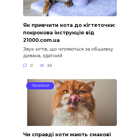
Як привчити кота до кігтеточки:
покрокова інструкція від
21000.com.ua
Звук кігтів, що чіпляються за обшивку
дивана, здатний
0
36
ТВАРИНИ
Чи справді коти мають смакові