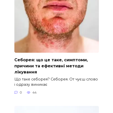
Себорея: що це таке, симптоми,
причини та ефективні методи
лікування
Що таке себорея? Себорея. От чуєш слово
і одразу виникає
0
44