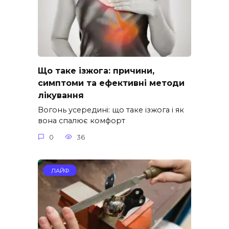
Що таке ізжога: причини,
симптоми та ефективні методи
лікування
Вогонь усередині: що таке ізжога і як
вона спалює комфорт
0
36
ЛАЙФ