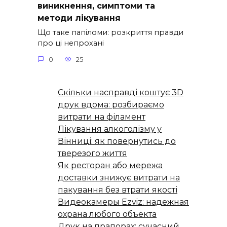
виникнення, симптоми та
методи лікування
Що таке папіломи: розкриття правди
про ці непрохані
0
25
Скільки насправді коштує 3D
друк вдома: розбираємо
витрати на філамент
Лікування алкоголізму у
Вінниці: як повернутись до
тверезого життя
Як ресторан або мережа
доставки знижує витрати на
пакування без втрати якості
Видеокамеры Ezviz: надежная
охрана любого объекта
Друк на прапорах: сучасний