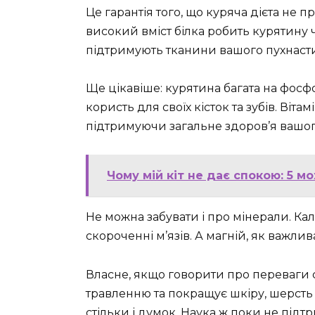
Це гарантія того, що куряча дієта не п
високий вміст білка робить курятину
підтримують тканини вашого пухнаст
Ще цікавіше: курятина багата на фосфо
користь для своїх кісток та зубів. Вітамі
підтримуючи загальне здоров’я вашог
Чому мій кіт не дає спокою: 5 м
Не можна забувати і про мінерали. Ка
скороченні м’язів. А магній, як важлив
Власне, якщо говорити про переваги си
травленню та покращує шкіру, шерсть
стільки і думок. Наука ж поки не підт