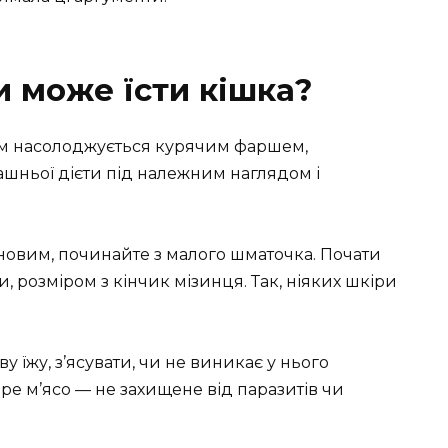
и може їсти кішка?
 новим, починайте з малого шматочка. Почати
 розміром з кінчик мізинця. Так, ніяких шкіри
у їжу, з’ясувати, чи не виникає у нього
ире м’ясо — не захищене від паразитів чи