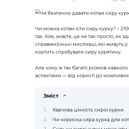
Чи можна котам їсти сиру курку? – 21
так. Але, знаєте, це не так просто, як
справжнісінькі мисливці, які живуть у 
кортить спробувати сиру курятину.
Але чому ж так багато розмов навколо
аспектами — від користі до можливих
Зміст
Харчова цінність сирої курки
Чи корисна сира курка для кот