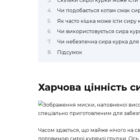
Скільки сирої курки може їсти
Чи подобається котам смак си
Як часто кішка може їсти сиру 
Чи використовується сира кур
Чи небезпечна сира курка для 
Підсумок
Харчова цінність с
Часом здається, що майже нічого на св
половиною сирої курячої грудки. Ось в