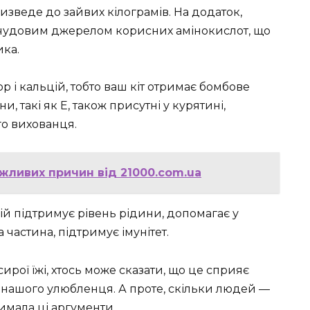
ризведе до зайвих кілограмів. На додаток,
 чудовим джерелом корисних амінокислот, що
ика.
р і кальцій, тобто ваш кіт отримає бомбове
ни, такі як Е, також присутні у курятині,
о вихованця.
ожливих причин від 21000.com.ua
лій підтримує рівень рідини, допомагає у
а частина, підтримує імунітет.
рої їжі, хтось може сказати, що це сприяє
 нашого улюбленця. А проте, скільки людей —
римала ці аргументи.