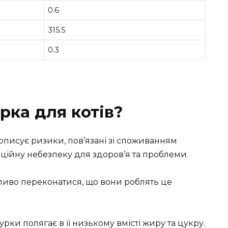
0.6
315.5
0.3
рка для котів?
жливо переконатися, що вони роблять це
рки полягає в її низькому вмісті жиру та цукру.