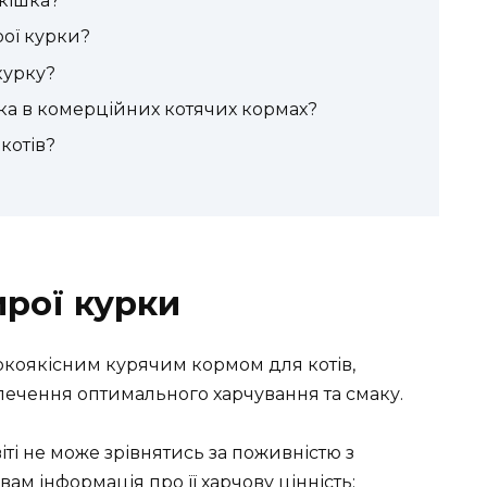
 кішка?
рої курки?
курку?
ка в комерційних котячих кормах?
котів?
ирої курки
іті не може зрівнятись за поживністю з
ам інформація про її харчову цінність: