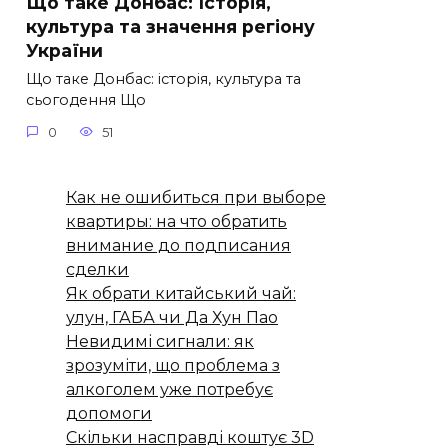
Що таке Донбас: Історія,
культура та значення регіону
України
Що таке Донбас: історія, культура та
сьогодення Що
0
51
Как не ошибиться при выборе
квартиры: на что обратить
внимание до подписания
сделки
Як обрати китайський чай:
улун, ГАБА чи Да Хун Пао
Невидимі сигнали: як
зрозуміти, що проблема з
алкоголем уже потребує
допомоги
Скільки насправді коштує 3D