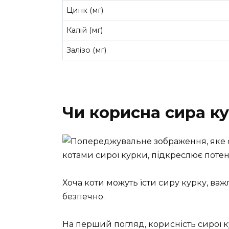
Цинк (мг)
Калій (мг)
Залізо (мг)
Чи корисна сира ку
Хоча коти можуть їсти сиру курку, ва
безпечно.
На перший погляд, корисність сирої ку