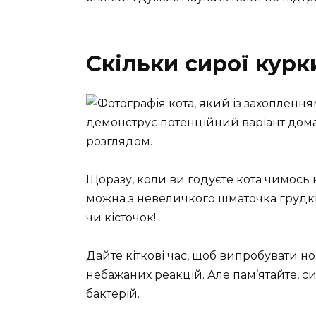
Скільки сирої курк
Щоразу, коли ви годуєте кота чимось
можна з невеличкого шматочка грудки,
чи кісточок!
Дайте кіткові час, щоб випробувати нов
небажаних реакцій. Але пам’ятайте, с
бактерій.