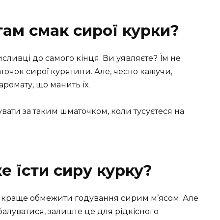
там смак сирої курки?
сливці до самого кінця. Ви уявляєте? Їм не
очок сирої курятини. Але, чесно кажучи,
аромату, що манить їх.
вати за таким шматочком, коли тусуєтеся на
е їсти сиру курку?
е, краще обмежити годування сирим м’ясом. Але
алуватися, залиште це для рідкісного