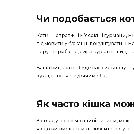
Чи подобається ко
Коти — справжні м’ясоїдні гурмани, ми
відмовити у бажанні покуштувати шмат
поруч із рибкою, сира курка не видає 
Ваша кицька не буде вас сильно турбу
кухні, готуючи курячий обід.
Як часто кішка мож
З огляду на всі можливі ризики, мож
якщо ви вирішили дозволити коту поб