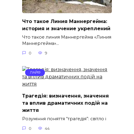
Что такое Линия Маннергейма:
история и значение укреплений
Что такое линия Маннергейма «Линия
Маннергейма»…
0
9
ЛАЙФ
Трагедія: визначення, значення
та вплив драматичних подій на
життя
Розуміння поняття “трагедія”: світло і
0
44