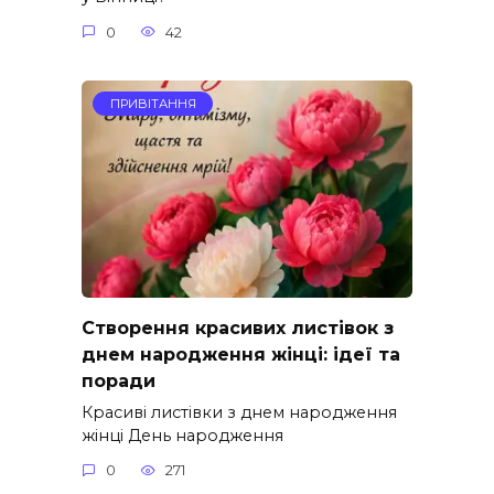
0
42
ПРИВІТАННЯ
Створення красивих листівок з
днем народження жінці: ідеї та
поради
Красиві листівки з днем народження
жінці День народження
0
271