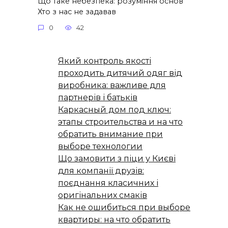
Що таке небезпека: розуміння основ
Хто з нас не задавав
0
42
Який контроль якості
проходить дитячий одяг від
виробника: важливе для
партнерів і батьків
Каркасный дом под ключ:
этапы строительства и на что
обратить внимание при
выборе технологии
Що замовити з піци у Києві
для компанії друзів:
поєднання класичних і
оригінальних смаків
Как не ошибиться при выборе
квартиры: на что обратить