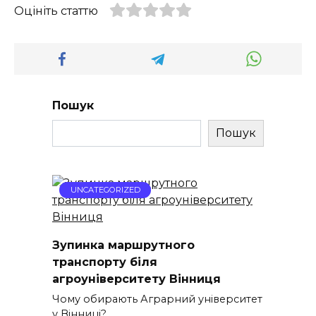
Оцініть статтю
Пошук
Пошук
UNCATEGORIZED
Зупинка маршрутного
транспорту біля
агроуніверситету Вінниця
Чому обирають Аграрний університет
у Вінниці?