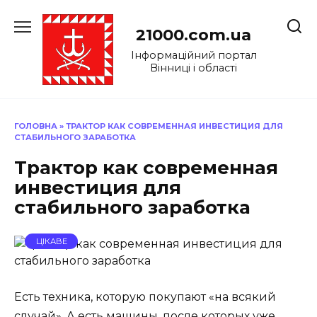
Перейти
до
21000.com.ua
вмісту
Інформаційний портал
Вінниці і області
ГОЛОВНА
»
ТРАКТОР КАК СОВРЕМЕННАЯ ИНВЕСТИЦИЯ ДЛЯ
СТАБИЛЬНОГО ЗАРАБОТКА
Трактор как современная
инвестиция для
стабильного заработка
ЦІКАВЕ
Есть техника, которую покупают «на всякий
случай». А есть машины, после которых уже