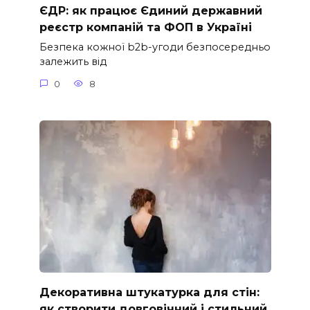
ЄДР: як працює Єдиний державний
реєстр компаній та ФОП в Україні
Безпека кожної b2b-угоди безпосередньо
залежить від
0
8
Декоративна штукатурка для стін:
як створити довговічний і стильний