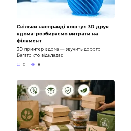
Скільки насправді коштує 3D друк
вдома: розбираємо витрати на
філамент
3D принтер вдома — звучить дорого.
Багато хто відкладає
0
8