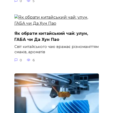
0
5
Як обрати китайський чай: улун,
ГАБА чи Да Хун Пао
Світ китайського чаю вражає різноманіттям
смаків, ароматів
0
6