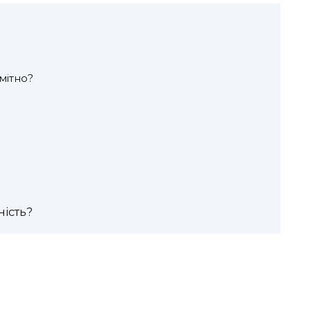
мітно?
ність?