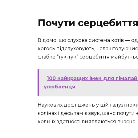
Почути серцебиття
Відомо, що слухова система котів — од
когось підслуховують, налаштовуючись 
слабке “тук-тук” серцебиття майбутнь
100 найкращих імен для гімалай
улюбленця
Наукових досліджень у цій галузі пок
колінах і десь там є звук, шанс почути
коли їх здатності виявляються вчасно.