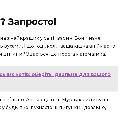
? Запросто!
на з найкращих у світі тварин. Вони наче
вухами. І що тоді, коли ваша кішка впіймає то
ої дитини? Здається, це проста математика.
ських котів: оберіть ідеальне для вашого
и небагато. Але якщо ваш Мурчик сидить на
 є у будь-якої пухнастої шпигунки. Ідеально,