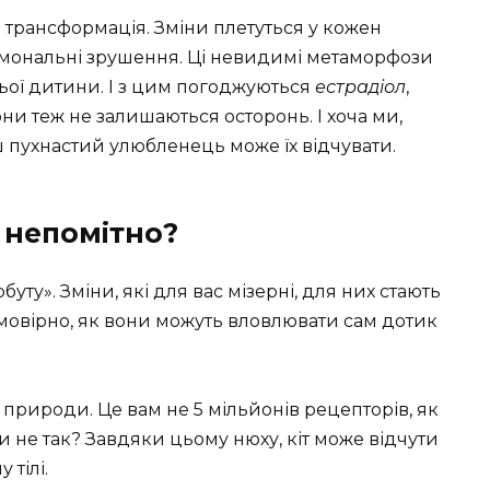
на трансформація. Зміни плетуться у кожен
рмональні зрушення. Ці невидимі метаморфози
ьої дитини. І з цим погоджуються
естрадіол
,
и теж не залишаються осторонь. І хоча ми,
 пухнастий улюбленець може їх відчувати.
е непомітно?
буту». Зміни, які для вас мізерні, для них стають
овірно, як вони можуть вловлювати сам дотик
 природи. Це вам не 5 мільйонів рецепторів, як
чи не так? Завдяки цьому нюху, кіт може відчути
 тілі.