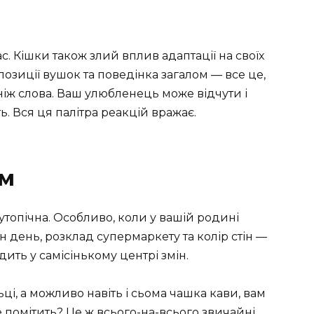
нас. Кішки також злий вплив адаптації на своїх
 позиції вушок та поведінка загалом — все це,
ніж слова. Ваш улюбленець може відчути і
ть. Вся ця палітра реакцій вражає.
им
утопічна. Особливо, коли у вашій родині
 день, розклад супермаркету та колір стін —
ить у самісінькому центрі змін.
ьці, а можливо навіть і сьома чашка кави, вам
 помітить? Це ж всього-на-всього звичайні