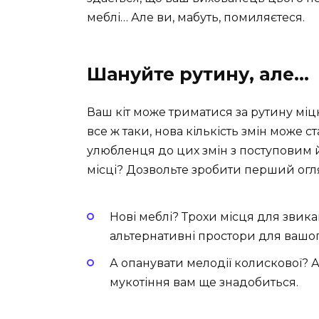
меблі… Але ви, мабуть, помиляєтеся.
Шануйте рутину, але…
Ваш кіт може триматися за рутину міц
все ж таки, нова кількість змін може с
улюбленця до цих змін з поступовим 
місці? Дозвольте зробити перший огля
Нові меблі? Трохи місця для звика
альтернативні простори для вашог
А опанувати мелодії колискової? 
мукотіння вам ще знадобиться.