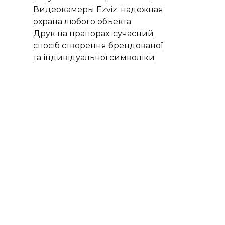
Видеокамеры Ezviz: надежная
охрана любого объекта
Друк на прапорах: сучасний
спосіб створення брендованої
та індивідуальної символіки