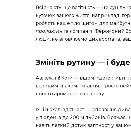
Всі знають, що вагітність — це суціль
куточок вашого життя: наприклад, го
роблять наше тіло щитом для майбутн
пролактин
та компанія. Феромони? Вон
люди, не вловлюємо цих ароматів, ваш
Змініть рутину — і буд
Авжеж, ні! Коти — відомі «детективи по
великим знаком питання. Просто нейм
нового ароматного світанку.
Їхні нюхові здатності — справжнє диво
у людей, а до 200 мільйонів. Вражає, 
навіть легкий дотик вагітності у вашому