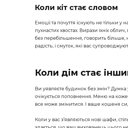
Коли кіт стає словом
Емоції та почуття існують не тільки у 
пухнастих хвостах. Вирази їхніх облич,
без перебільшення, говорить більше, 
радість, і смуток, які вас супроводжую
Коли дім стає інш
Ви уявляєте будинок без змін? Думка 
очікується поповнення. Меню на кожен
все може змінитися. І ваше кошеня сид
Коли у вас з’являються нові шафи, стіл
здається, що ваш вихованець цього не