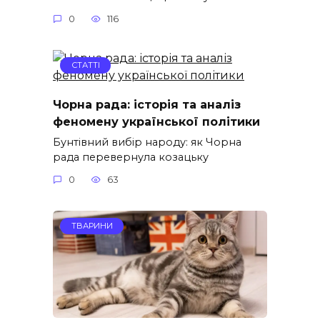
0
116
СТАТТІ
Чорна рада: історія та аналіз
феномену української політики
Бунтівний вибір народу: як Чорна
рада перевернула козацьку
0
63
ТВАРИНИ