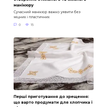
манікюру
Сучасний манікюр важко уявити без
міцних і пластичних
0
15
Перші приготування до хрещення:
що варто продумати для хлопчика і