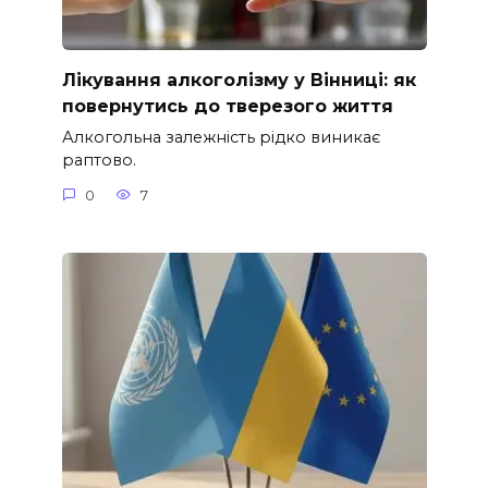
Лікування алкоголізму у Вінниці: як
повернутись до тверезого життя
Алкогольна залежність рідко виникає
раптово.
0
7