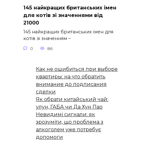
145 найкращих британських імен
для котів зі значеннями від
21000
145 найкращих британських імен для
котів зі значенням –
0
86
Как не ошибиться при выборе
квартиры: на что обратить
внимание до подписания
сделки
Як обрати китайський чай:
улун, ГАБА чи Да Хун Пао
Невидимі сигнали: як
зрозуміти, що проблема з
алкоголем уже потребує
допомоги