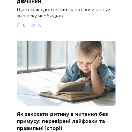
дівчинки
Підготовка до хрестин часто починається
зі списку необхідних
0
15
Як закохати дитину в читання без
примусу: перевірені лайфхаки та
правильні історії