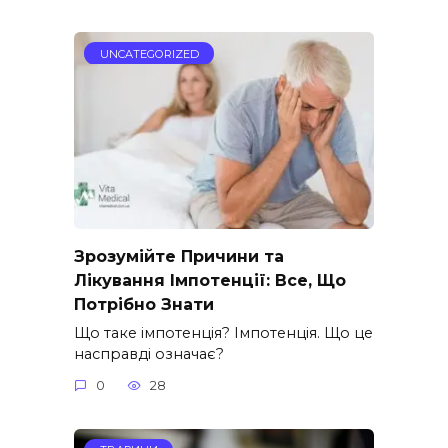
UNCATEGORIZED
Зрозумійте Причини та
Лікування Імпотенції: Все, Що
Потрібно Знати
Що таке імпотенція? Імпотенція. Що це
насправді означає?
0
28