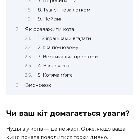
7. Пересипання
8. Туалет поза лотком
9. Пейсінг
Як розважити кота
1. З іграшками вгадати
2. Їжа по-новому
3. Вертикальні простори
4. Вікно у світ
5. Котяча м’ята
Висновок
Чи ваш кіт домагається уваги?
Нудьга у котів — це не жарт. Отже, якщо ваша
киця почала поводитися трохи дивно,