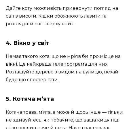
Дайте коту можливість привернути погляд на
світ з висоти. Кішки обожнюють лазити та
розглядати світ зверху вниз.
4. Вікно у світ
Немає такого кота, що не мріяв би про місце на
вікні. Це найкраща телепрограма для них.
Розташуйте дерево з видом на вулицю, нехай
буде що спостерігати.
5. Котяча м’ята
Котяча трава, м’ята, а може й щось інше — тільки
не здивуйтесь, як побачите, що ваша киця під
дією рослин наче й не та. Наче грається як