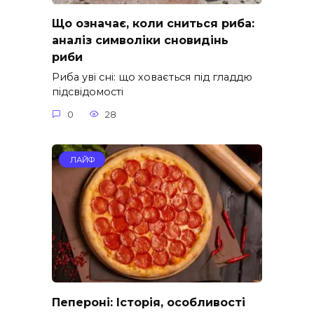
Що означає, коли сниться риба:
аналіз символіки сновидінь
риби
Риба уві сні: що ховається під гладдю
підсвідомості
0
28
ЛАЙФ
Пепероні: Історія, особливості