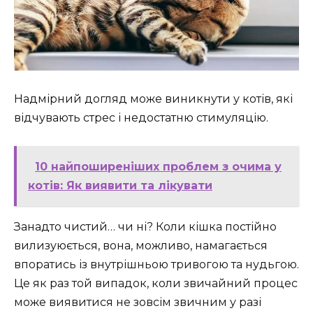
Надмірний догляд може виникнути у котів, які
відчувають стрес і недостатню стимуляцію.
10 найпоширеніших проблем з очима у
котів: Як виявити та лікувати
Занадто чистий… чи ні? Коли кішка постійно
вилизуюється, вона, можливо, намагається
впоратись із внутрішньою тривогою та нудьгою.
Це як раз той випадок, коли звичайний процес
може виявитися не зовсім звичним у разі