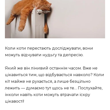
Коли коти перестають досліджувати, вони
можуть відчувати нудьгу та депресію.
Який же він лінивий останнім часом. Вже не
цікавиться тим, що відбувається навколо? Коли
кіт майже не рухається, а лише безцільно
лежить — думаємо тут щось не те… Послухайте,
інколи навіть коти можуть втрачати іскру
цікавості!