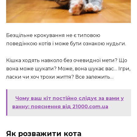
Безцільне крокування не є типовою
поведінкою котів і може бути ознакою нудьги.
Кішка ходять навколо без очевидної мети? Що
вона може шукати? Може, вона шукає вас… Ігри,
ласки чи хоч трохи життя? Все залежить…
Чому ваш кіт постійно слідує за вами у
ванну: пояснення від 21000.com.ua
Як розважити кота