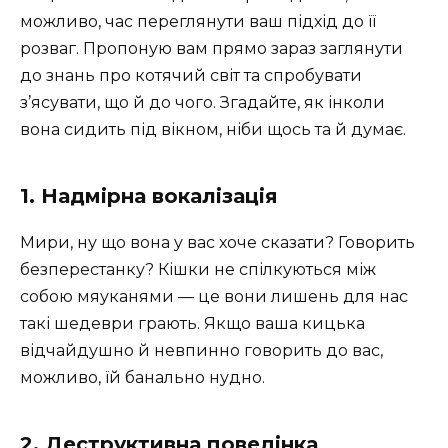
можливо, час переглянути ваш підхід до її
розваг. Пропоную вам прямо зараз заглянути
до знань про котячий світ та спробувати
з’ясувати, що й до чого. Згадайте, як інколи
вона сидить під вікном, ніби щось та й думає.
1. Надмірна вокалізація
Мири, ну що вона у вас хоче сказати? Говорить
безперестанку? Кішки не спілкуються між
собою мяуканями — це вони лишень для нас
такі шедеври грають. Якщо ваша кицька
відчайдушно й невпинно говорить до вас,
можливо, їй банально нудно.
2. Деструктивна поведінка