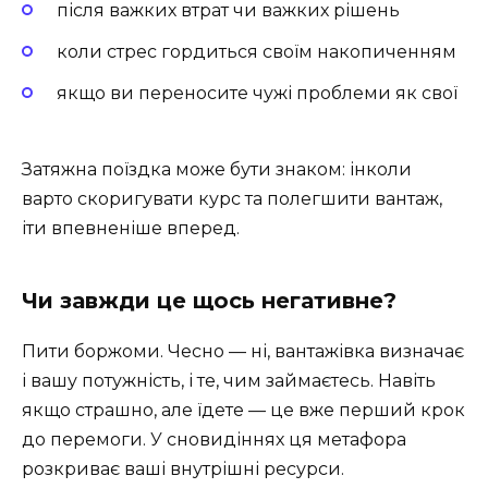
після важких втрат чи важких рішень
коли стрес гордиться своїм накопиченням
якщо ви переносите чужі проблеми як свої
Затяжна поїздка може бути знаком: інколи
варто скоригувати курс та полегшити вантаж,
іти впевненіше вперед.
Чи завжди це щось негативне?
Пити боржоми. Чесно — ні, вантажівка визначає
і вашу потужність, і те, чим займаєтесь. Навіть
якщо страшно, але їдете — це вже перший крок
до перемоги. У сновидіннях ця метафора
розкриває ваші внутрішні ресурси.