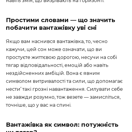
навіть змін, що визрівають на горизонті.
Простими словами — що значить
побачити вантажівку уві сні
Якщо вам наснився вантажівка, то, чесно
кажучи, цей сон може означати, що ви
простуєте життєвою дорогою, несучи на собі
тягар відповідальності, емоцій або навіть
нездійсненних амбіцій. Вона є явним
символом витривалості та сили, що допомагає
нести’ такі грозні навантаження. Силувати себе
не завжди розумно, тож везете — замисліться,
точніше, що у вас на спині.
Вантажівка як символ: потужність