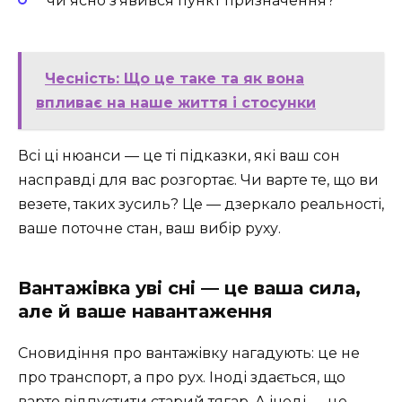
чи ясно з’явився пункт призначення?
Чесність: Що це таке та як вона
впливає на наше життя і стосунки
Всі ці нюанси — це ті підказки, які ваш сон
насправді для вас розгортає. Чи варте те, що ви
везете, таких зусиль? Це — дзеркало реальності,
ваше поточне стан, ваш вибір руху.
Вантажівка уві сні — це ваша сила,
але й ваше навантаження
Сновидіння про вантажівку нагадують: це не
про транспорт, а про рух. Іноді здається, що
варто відпустити старий тягар. А іноді — це