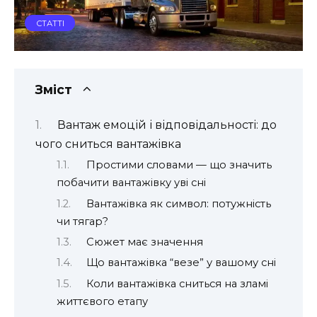
СТАТТІ
Зміст
Вантаж емоцій і відповідальності: до
чого сниться вантажівка
Простими словами — що значить
побачити вантажівку уві сні
Вантажівка як символ: потужність
чи тягар?
Сюжет має значення
Що вантажівка “везе” у вашому сні
Коли вантажівка сниться на зламі
життєвого етапу