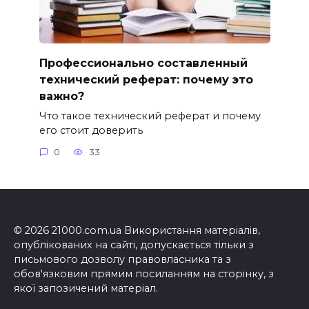
Профессионально составленный
технический реферат: почему это
важно?
Что такое технический реферат и почему
его стоит доверить
0
33
© 2026 21000.com.ua Використання матеріалів,
опублікованих на сайті, допускається тільки з
письмового дозволу правовласника та з
обов'язковим прямим посиланням на сторінку, з
якої запозичений матеріал.