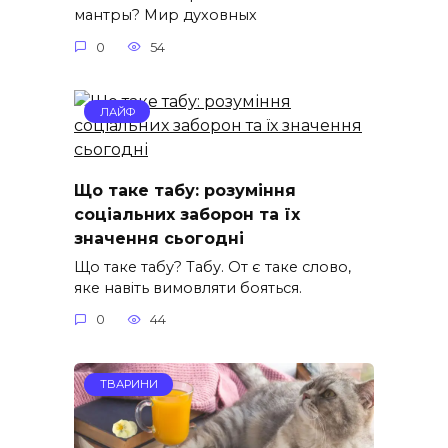
мантры? Мир духовных
0
54
ЛАЙФ
Що таке табу: розуміння
соціальних заборон та їх
значення сьогодні
Що таке табу? Табу. От є таке слово,
яке навіть вимовляти бояться.
0
44
ТВАРИНИ