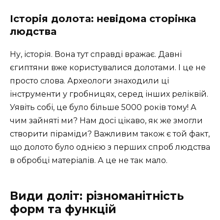
Історія долота: невідома сторінка
людства
Ну, історія. Вона тут справді вражає. Давні
єгиптяни вже користувалися долотами. І це не
просто слова. Археологи знаходили ці
інструменти у гробницях, серед інших реліквій.
Уявіть собі, це було більше 5000 років тому! А
чим зайняті ми? Нам досі цікаво, як же змогли
створити піраміди? Важливим також є той факт,
що долото було однією з перших спроб людства
в обробці матеріалів. А це не так мало.
Види доліт: різноманітність
форм та функцій