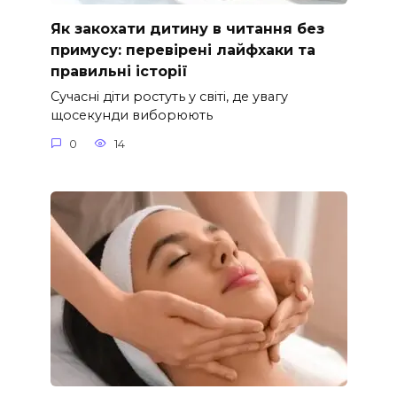
Як закохати дитину в читання без
примусу: перевірені лайфхаки та
правильні історії
Сучасні діти ростуть у світі, де увагу
щосекунди виборюють
0
14