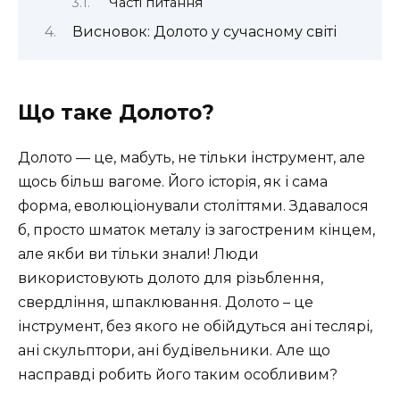
Часті питання
Висновок: Долото у сучасному світі
Що таке Долото?
Долото — це, мабуть, не тільки інструмент, але
щось більш вагоме. Його історія, як і сама
форма, еволюціонували століттями. Здавалося
б, просто шматок металу із загостреним кінцем,
але якби ви тільки знали! Люди
використовують долото для різьблення,
свердління, шпаклювання. Долото – це
інструмент, без якого не обійдуться ані теслярі,
ані скульптори, ані будівельники. Але що
насправді робить його таким особливим?