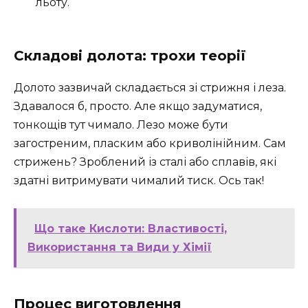
льоту.
Складові долота: трохи теорії
Долото зазвичай складається зі стрижня і леза.
Здавалося б, просто. Але якщо задуматися,
тонкощів тут чимало. Лезо може бути
загостреним, пласким або криволінійним. Сам
стрижень? Зроблений із сталі або сплавів, які
здатні витримувати чималий тиск. Ось так!
Що таке Кислоти: Властивості,
Використання та Види у Хімії
Процес виготовлення