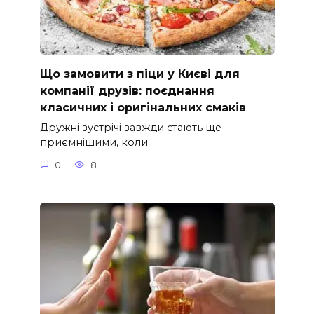
Що замовити з піци у Києві для
компанії друзів: поєднання
класичних і оригінальних смаків
Дружні зустрічі завжди стають ще
приємнішими, коли
0
8