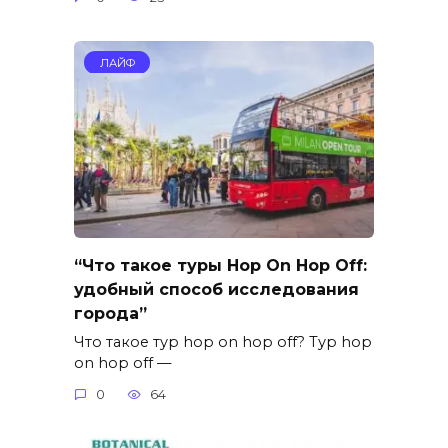
ЛАЙФ
“Что такое туры Hop On Hop Off:
удобный способ исследования
города”
Что такое тур hop on hop off? Тур hop
on hop off —
0
64