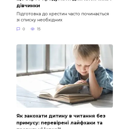
дівчинки
Підготовка до хрестин часто починається
зі списку необхідних
0
15
Як закохати дитину в читання без
примусу: перевірені лайфхаки та