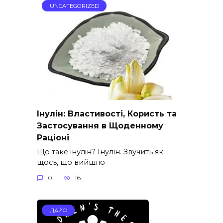
UNCATEGORIZED
Інулін: Властивості, Користь та
Застосування в Щоденному
Раціоні
Що таке інулін? Інулін. Звучить як
щось, що вийшло
0
16
ЛАЙФ