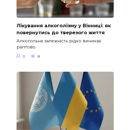
Лікування алкоголізму у Вінниці: як
повернутись до тверезого життя
Алкогольна залежність рідко виникає
раптово.
0
8