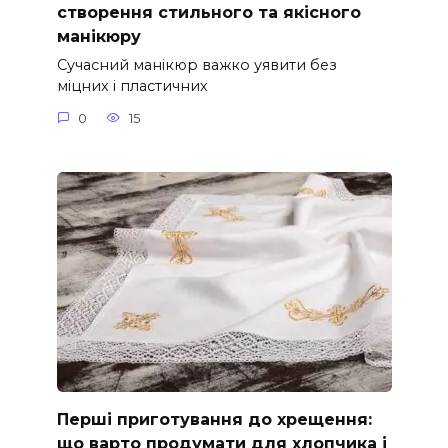
створення стильного та якісного
манікюру
Сучасний манікюр важко уявити без
міцних і пластичних
0
15
Перші приготування до хрещення:
що варто продумати для хлопчика і