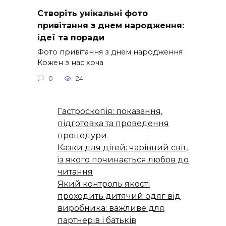
Створіть унікальні фото
привітання з днем народження:
ідеї та поради
Фото привітання з днем народження
Кожен з нас хоча
0
24
Гастроскопія: показання,
підготовка та проведення
процедури
Казки для дітей: чарівний світ,
із якого починається любов до
читання
Який контроль якості
проходить дитячий одяг від
виробника: важливе для
партнерів і батьків