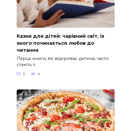
Казки для дітей: чарівний світ, із
якого починається любов до
читання
Перші книги, які відкриває дитина, часто
стають її
0
4