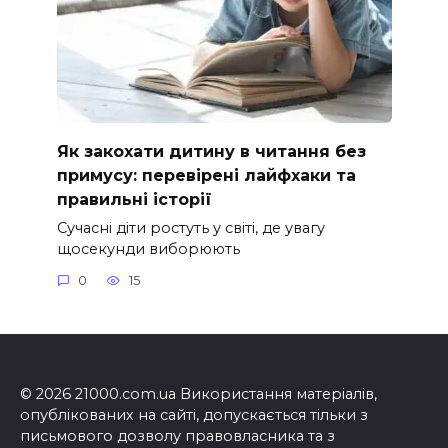
Як закохати дитину в читання без
примусу: перевірені лайфхаки та
правильні історії
Сучасні діти ростуть у світі, де увагу
щосекунди виборюють
0
15
© 2026 21000.com.ua Використання матеріалів,
опублікованих на сайті, допускається тільки з
письмового дозволу правовласника та з