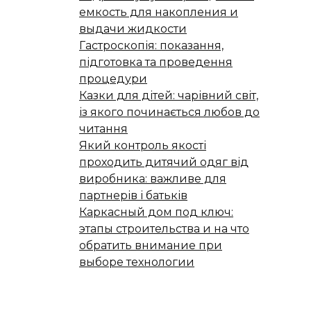
емкость для накопления и
выдачи жидкости
Гастроскопія: показання,
підготовка та проведення
процедури
Казки для дітей: чарівний світ,
із якого починається любов до
читання
Який контроль якості
проходить дитячий одяг від
виробника: важливе для
партнерів і батьків
Каркасный дом под ключ:
этапы строительства и на что
обратить внимание при
выборе технологии