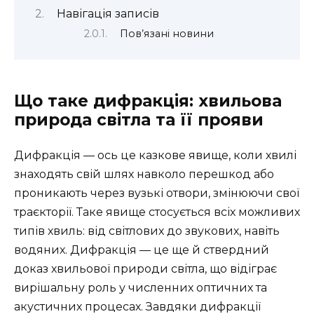
Навігація записів
Пов’язані новини
Що таке дифракція: хвильова
природа світла та її прояви
Дифракція — ось це казкове явище, коли хвилі
знаходять свій шлях навколо перешкод або
проникають через вузькі отвори, змінюючи свої
траєкторії. Таке явище стосується всіх можливих
типів хвиль: від світлових до звукових, навіть
водяних. Дифракція — це ще й ствердний
доказ хвильової природи світла, що відіграє
вирішальну роль у численних оптичних та
акустичних процесах. Завдяки дифракції