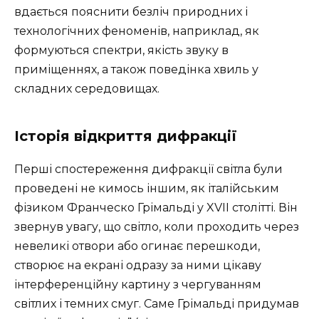
вдається пояснити безліч природних і
технологічних феноменів, наприклад, як
формуються спектри, якість звуку в
приміщеннях, а також поведінка хвиль у
складних середовищах.
Історія відкриття дифракції
Перші спостереження дифракції світла були
проведені не кимось іншим, як італійським
фізиком Франческо Грімальді у XVII столітті. Він
звернув увагу, що світло, коли проходить через
невеликі отвори або огинає перешкоди,
створює на екрані одразу за ними цікаву
інтерференційну картину з чергуванням
світлих і темних смуг. Саме Грімальді придумав