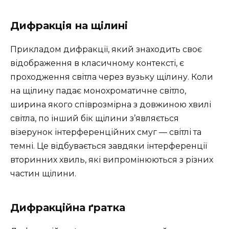
Дифракція на щілині
Прикладом дифракції, який знаходить своє
відображення в класичному контексті, є
проходження світла через вузьку щілину. Коли
на щілину падає монохроматичне світло,
ширина якого співрозмірна з довжиною хвилі
світла, по інший бік щілини з’являється
візерунок інтерференційних смуг — світлі та
темні. Це відбувається завдяки інтерференції
вторинних хвиль, які випромінюються з різних
частин щілини.
Дифракційна ґратка