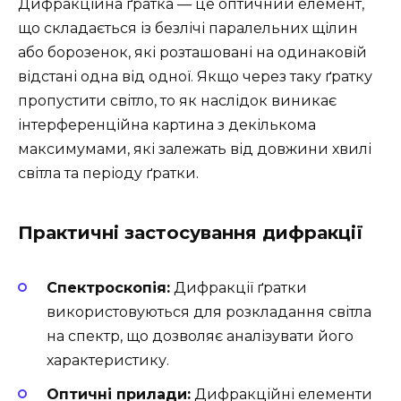
Дифракційна ґратка — це оптичний елемент,
що складається із безлічі паралельних щілин
або борозенок, які розташовані на одинаковій
відстані одна від одної. Якщо через таку ґратку
пропустити світло, то як наслідок виникає
інтерференційна картина з декількома
максимумами, які залежать від довжини хвилі
світла та періоду ґратки.
Практичні застосування дифракції
Спектроскопія:
Дифракції ґратки
використовуються для розкладання світла
на спектр, що дозволяє аналізувати його
характеристику.
Оптичні прилади:
Дифракційні елементи