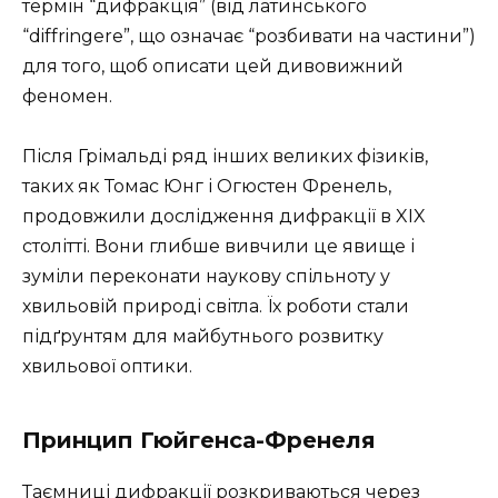
термін “дифракція” (від латинського
“diffringere”, що означає “розбивати на частини”)
для того, щоб описати цей дивовижний
феномен.
Після Грімальді ряд інших великих фізиків,
таких як Томас Юнг і Огюстен Френель,
продовжили дослідження дифракції в XIX
столітті. Вони глибше вивчили це явище і
зуміли переконати наукову спільноту у
хвильовій природі світла. Їх роботи стали
підґрунтям для майбутнього розвитку
хвильової оптики.
Принцип Гюйгенса-Френеля
Таємниці дифракції розкриваються через