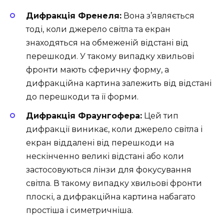
Дифракція Френеля:
Вона з’являється
тоді, коли джерело світла та екран
знаходяться на обмеженій відстані від
перешкоди. У такому випадку хвильові
фронти мають сферичну форму, а
дифракційна картина залежить від відстані
до перешкоди та її форми.
Дифракція Фраунгофера:
Цей тип
дифракції виникає, коли джерело світла і
екран віддалені від перешкоди на
нескінченно великі відстані або коли
застосовуються лінзи для фокусування
світла. В такому випадку хвильові фронти
плоскі, а дифракційна картина набагато
простіша і симетричніша.