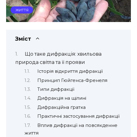
ЖИТТЯ
Зміст
Що таке дифракція: хвильова
природа світла та її прояви
Історія відкриття дифракції
Принцип Гюйгенса-Френеля
Типи дифракції
Дифракція на щілині
Дифракційна ґратка
Практичні застосування дифракції
Вплив дифракції на повсякденне
життя