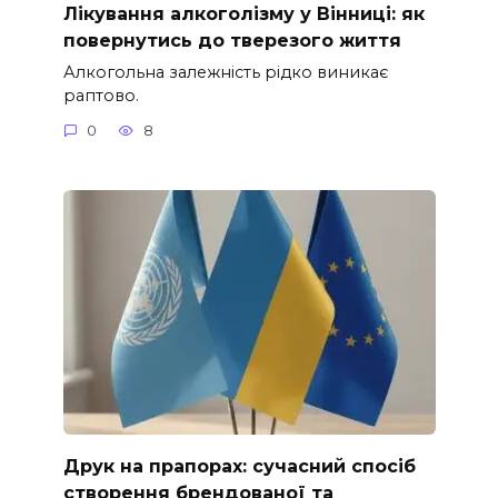
Лікування алкоголізму у Вінниці: як
повернутись до тверезого життя
Алкогольна залежність рідко виникає
раптово.
0
8
Друк на прапорах: сучасний спосіб
створення брендованої та