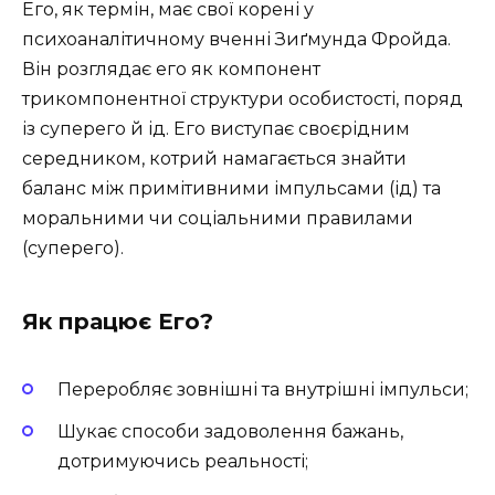
Его, як термін, має свої корені у
психоаналітичному вченні Зиґмунда Фройда.
Він розглядає его як компонент
трикомпонентної структури особистості, поряд
із суперего й ід. Его виступає своєрідним
середником, котрий намагається знайти
баланс між примітивними імпульсами (ід) та
моральними чи соціальними правилами
(суперего).
Як працює Его?
Переробляє зовнішні та внутрішні імпульси;
Шукає способи задоволення бажань,
дотримуючись реальності;