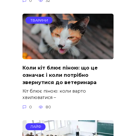
0
32
ТВАРИНИ
Коли кіт блює піною: що це
означає і коли потрібно
звернутися до ветеринара
Кіт блює піною: коли варто
хвилюватися –
0
80
ЛАЙФ