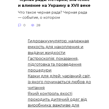
и влияние на Украину в XVII веке
Что такое черная рада? Черная рада
— событие, о котором
0
28
Гидроаккумулятор: надежная
емкость для накопления и
выдачи жидкости
Гастроскопія: показання,
підготовка та проведення
процедури
Казки для дітей: чарівний світ,
із якого починається любов до
читання
Який контроль якості
проходить дитячий одяг від
виробника: важливе для