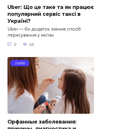
Uber: Що це таке та як працює
популярний сервіс таксі в
Україні?
Uber — Як додаток змінив спосіб
пересування у містах
0
45
ЛАЙФ
Орфанные заболевания:
причины, диагностика и