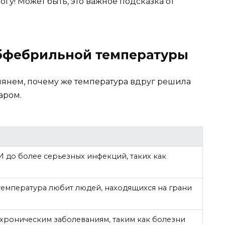
огу! Может быть, это важное подсказка от
бфебрильной температуры
глянем, почему же температура вдруг решила
аром.
 до более серьезных инфекций, таких как
температура любит людей, находящихся на грани
 хроническим заболеваниям, таким как болезни