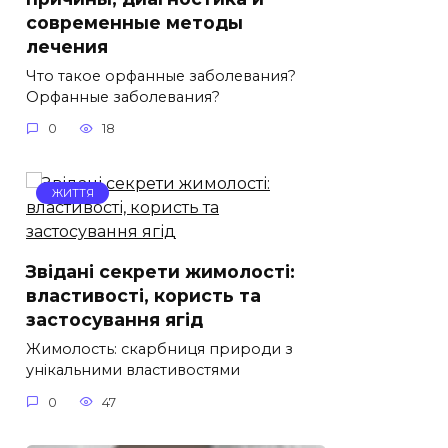
современные методы
лечения
Что такое орфанные заболевания?
Орфанные заболевания?
0
18
ЖИТТЯ
Звідані секрети жимолості:
властивості, користь та
застосування ягід
Жимолость: скарбниця природи з
унікальними властивостями
0
47