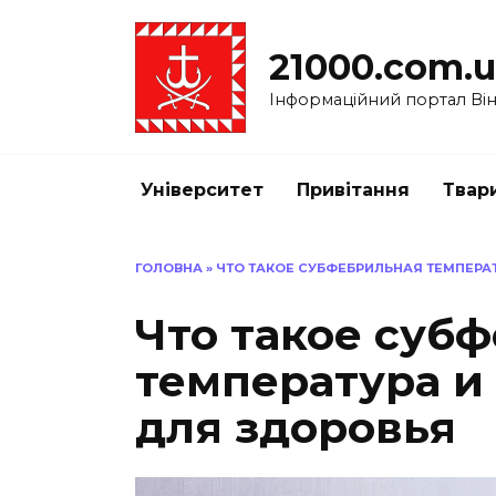
Перейти
до
21000.com.
вмісту
Інформаційний портал Вінн
Університет
Привітання
Твар
ГОЛОВНА
»
ЧТО ТАКОЕ СУБФЕБРИЛЬНАЯ ТЕМПЕРА
Что такое суб
температура и
для здоровья