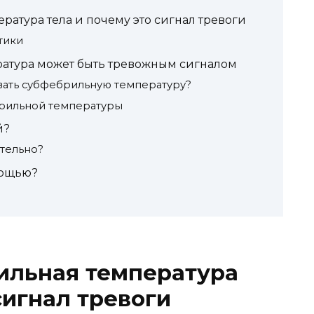
ратура тела и почему это сигнал тревоги
тики
атура может быть тревожным сигналом
вать субфебрильную температуру?
рильной температуры
й?
ятельно?
мощью?
ильная температура
сигнал тревоги