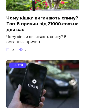
Чому кішки вигинають спину?
Топ-8 причин від 21000.com.ua
для вас
Чому кішки вигинають спину? 8
основних причин –
0
71
ЖИТТЯ