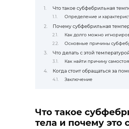
Что такое субфебрильная темпе
Определение и характерис
Почему субфебрильная темпер
Как долго можно игнориро
Основные причины субфеб
Что делать с этой температуро
Как найти причину самосто
Когда стоит обращаться за по
Заключение
Что такое субфебр
тела и почему это 