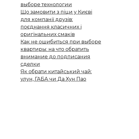
выборе технологии
Що замовити з піци у Києві
для компанії друзів:
поєднання класичних і
оригінальних смаків
Как не ошибиться при выборе
квартиры: на что обратить
внимание до подписания
сделки
Як обрати китайський чай:
улун, ГАБА чи Да Хун Пао