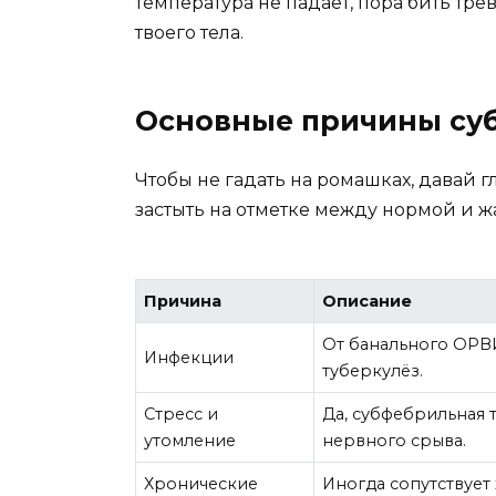
температура не падает, пора бить трев
твоего тела.
Основные причины су
Чтобы не гадать на ромашках, давай 
застыть на отметке между нормой и ж
Причина
Описание
От банального ОРВИ
Инфекции
туберкулёз.
Стресс и
Да, субфебрильная 
утомление
нервного срыва.
Хронические
Иногда сопутствует