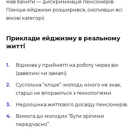
мав бачити — дискримінація пенсіонерів.
Пізніше ейджизм розширився, охопивши всі
вікові категорії.
Приклади ейджизму в реальному
житті
Відмова у прийнятті на роботу через вік
(завеликі чи замалі).
Суспільна “кліше”: молодь нічого не знає,
старші не впораються з технологіями.
Недооцінка життєвого досвіду пенсіонерів.
Вимога до молодих “бути зрілими
передчасно”.