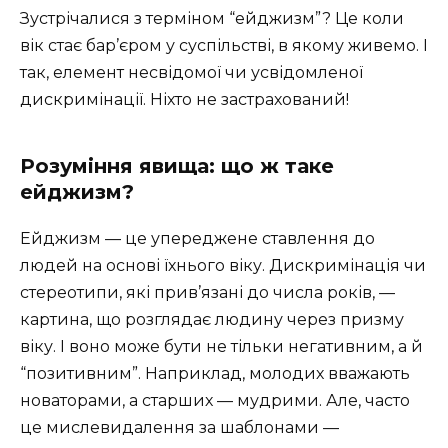
Зустрічалися з терміном “ейджизм”? Це коли
вік стає бар’єром у суспільстві, в якому живемо. І
так, елемент несвідомої чи усвідомленої
дискримінації. Ніхто не застрахований!
Розуміння явища: що ж таке
ейджизм?
Ейджизм — це упереджене ставлення до
людей на основі їхнього віку. Дискримінація чи
стереотипи, які прив’язані до числа років, —
картина, що розглядає людину через призму
віку. І воно може бути не тільки негативним, а й
“позитивним”. Наприклад, молодих вважають
новаторами, а старших — мудрими. Але, часто
це мислевидалення за шаблонами —