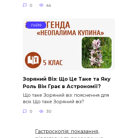
0
44
ЛАЙФ
Зоряний Віз: Що Це Таке та Яку
Роль Він Грає в Астрономії?
Що таке Зоряний віз: пояснення для
всіх Що таке Зоряний віз?
0
30
Гастроскопія: показання,