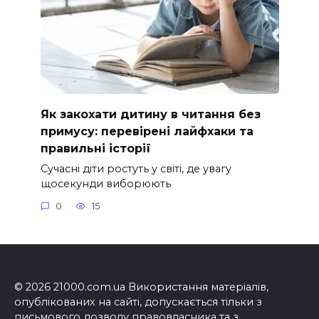
Як закохати дитину в читання без
примусу: перевірені лайфхаки та
правильні історії
Сучасні діти ростуть у світі, де увагу
щосекунди виборюють
0
15
© 2026 21000.com.ua Використання матеріалів,
опублікованих на сайті, допускається тільки з
письмового дозволу правовласника та з