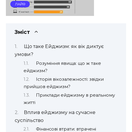
ЛАЙФ
Зміст
Що таке Ейджизм: як вік диктує
умови?
Розуміння явища: що ж таке
ейджизм?
Історія вікозалежності: звідки
прийшов ейджизм?
Приклади ейджизму в реальному
житті
Вплив ейджизму на сучасне
суспільство
Фінансові втрати: втрачені