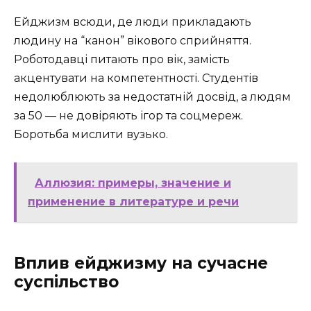
Ейджизм всюди, де люди прикладають
людину на “канон” вікового сприйняття.
Роботодавці питають про вік, замість
акцентувати на компетентності. Студентів
недолюблюють за недостатній досвід, а людям
за 50 — не довіряють ігор та соцмереж.
Боротьба мислити вузько.
Аллюзия: примеры, значение и
применение в литературе и речи
Вплив ейджизму на сучасне
суспільство