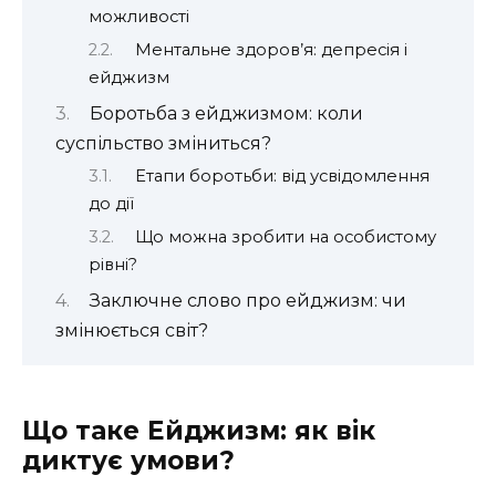
можливості
Ментальне здоров’я: депресія і
ейджизм
Боротьба з ейджизмом: коли
суспільство зміниться?
Етапи боротьби: від усвідомлення
до дії
Що можна зробити на особистому
рівні?
Заключне слово про ейджизм: чи
змінюється світ?
Що таке Ейджизм: як вік
диктує умови?