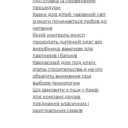
підготовка та проведення
процедури
Казки для дітей: чарівний світ,
із якого починається любов до
читання
Який контроль якості
проходить дитячий одяг від
виробника: важливе для
партнерів і батьків
Каркасный дом под ключ:
этапы строительства и на что
обратить внимание при
выборе технологии
Що замовити з піци у Києві
для компанії друзів:
поєднання класичних і
оригінальних смаків