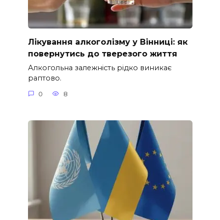
Лікування алкоголізму у Вінниці: як
повернутись до тверезого життя
Алкогольна залежність рідко виникає
раптово.
0
8