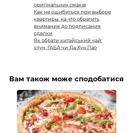
оригінальних смаків
Как не ошибиться при выборе
квартиры: на что обратить
внимание до подписания
сделки
Як обрати китайський чай:
улун, ГАБА чи Да Хун Пао
Вам також може сподобатися