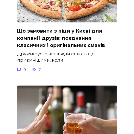
Що замовити з піци у Києві для
компанії друзів: поєднання
класичних і оригінальних смаків
Дружні зустрічі завжди стають ще
приємнішими, коли
0
7