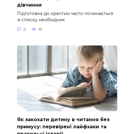
дівчинки
Підготовка до хрестин часто починається
зі списку необхідних
0
15
Як закохати дитину в читання без
примусу: перевірені лайфхаки та
правильні історії