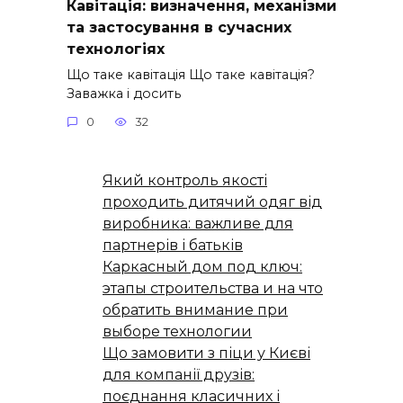
Кавітація: визначення, механізми
та застосування в сучасних
технологіях
Що таке кавітація Що таке кавітація?
Заважка і досить
0
32
Який контроль якості
проходить дитячий одяг від
виробника: важливе для
партнерів і батьків
Каркасный дом под ключ:
этапы строительства и на что
обратить внимание при
выборе технологии
Що замовити з піци у Києві
для компанії друзів:
поєднання класичних і