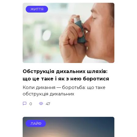
ЖИТТЯ
Обструкція дихальних шляхів:
що це таке і як з нею боротися
Коли дихання — боротьба: що таке
обструкція дихальних
0
47
ЛАЙФ