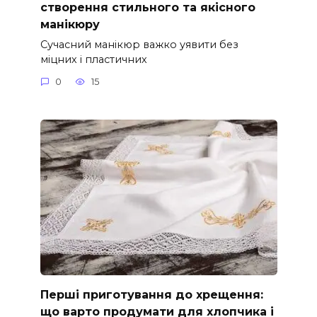
створення стильного та якісного
манікюру
Сучасний манікюр важко уявити без
міцних і пластичних
0
15
Перші приготування до хрещення:
що варто продумати для хлопчика і