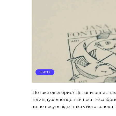
ЖИТТЯ
Що таке екслібрис? Це запитання зна
індивідуальної ідентичності. Екслібр
лише несуть відмінність його колекції, 