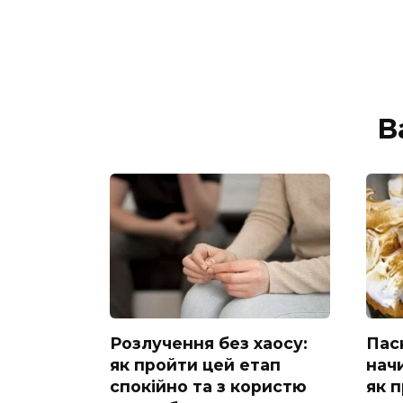
В
Розлучення без хаосу:
Пас
як пройти цей етап
нач
спокійно та з користю
як 