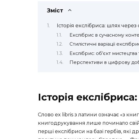
Зміст
Історія екслібриса: шлях через 
Екслібрис в сучасному конте
Стилістичні варіації екслібри
Екслібрис: об’єкт мистецтва
Перспективи в цифрову до
Історія екслібриса
Слово ex libris з латини означає «з кни
книгодрукування лише починало свій шл
перші екслібриси на базі гербів, які д