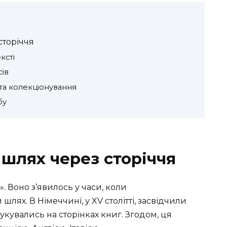
сторіччя
ксті
сів
 та колекціонування
бу
: шлях через сторіччя
г». Воно з’явилось у часи, коли
ях. В Німеччині, у XV столітті, засвідчили
рукувались на сторінках книг. Згодом, ця