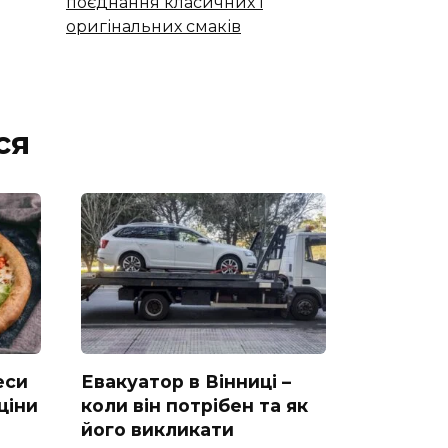
поєднання класичних і
оригінальних смаків
ся
еси
Евакуатор в Вінниці –
ціни
коли він потрібен та як
його викликати