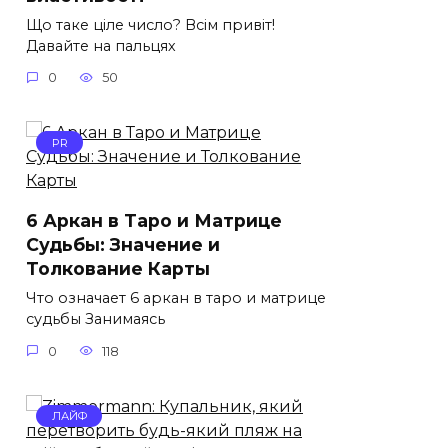
Що таке ціле число? Всім привіт!
Давайте на пальцях
0
50
PR
6 Аркан в Таро и Матрице
Судьбы: Значение и
Толкование Карты
Что означает 6 аркан в таро и матрице
судьбы Занимаясь
0
118
ЛАЙФ