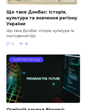
Що таке Донбас: Історія,
культура та значення регіону
України
Що таке Донбас: історія, культура та
сьогодення Що
0
51
ОСВІТНІЙ ЗАКЛАД
Освітній заклад Вінниці: