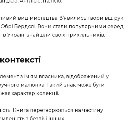
ією, Англією, Італією.
ивий вид мистецтва. З’явились твори від рук
а Обрі Бердслі. Вони стали популярними серед
, і в Україні знайшли своїх прихильників.
контексті
лемент з ім’ям власника, відображений у
 ручного малюнка. Такий знак може бути
ає характер колекції.
ість. Книга перетворюється на частину
емленість з безлічі інших.