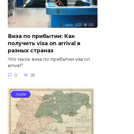
Виза по прибытии: Как
получить visa on arrival в
разных странах
Что такое виза по прибытии visa on
arrival?
0
59
ЛАЙФ