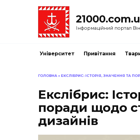
Перейти
до
21000.com.
вмісту
Інформаційний портал Вінн
Університет
Привітання
Твар
ГОЛОВНА
»
ЕКСЛІБРИС: ІСТОРІЯ, ЗНАЧЕННЯ ТА 
Екслібрис: Істо
поради щодо с
дизайнів