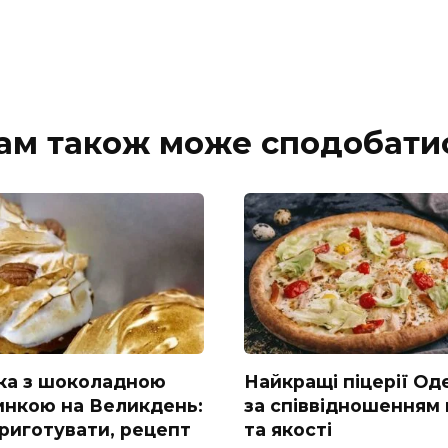
ам також може сподобати
ка з шоколадною
Найкращі піцерії Од
инкою на Великдень:
за співвідношенням 
приготувати, рецепт
та якості