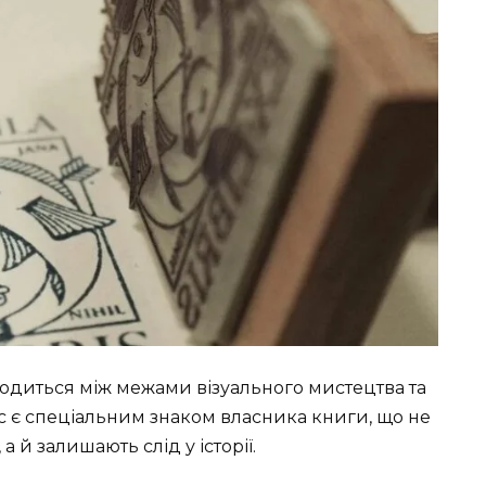
ходиться між межами візуального мистецтва та
ис є спеціальним знаком власника книги, що не
а й залишають слід у історії.