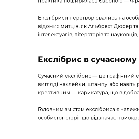
практика поширилась Європою — Франц
Екслібриси перетворювались на особл
відомих митців, як Альбрехт Дюрер т
інтелектуалів, літераторів та науковців
Екслібрис в сучасному 
Сучасний екслібрис — це графічний е
вигляді наклейки, штампу, або навіть
креативним — карикатура, що відображ
Головним змістом екслібриса є належн
особистої історії, що відзначає її виокр