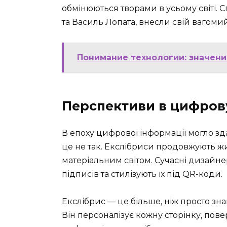
обмінюються творами в усьому світі. С
та Василь Лопата, внесли свій вагоми
Понимание технологии: значени
Перспективи в цифров
В епоху цифрової інформації могло зд
це не так. Екслібриси продовжують ж
матеріальним світом. Сучасні дизай
підписів та стилізують їх під QR-коди.
Екслібрис — це більше, ніж просто зна
Він персоналізує кожну сторінку, пове