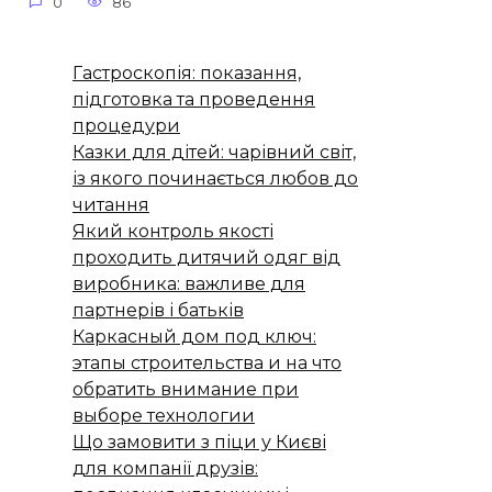
0
86
Гастроскопія: показання,
підготовка та проведення
процедури
Казки для дітей: чарівний світ,
із якого починається любов до
читання
Який контроль якості
проходить дитячий одяг від
виробника: важливе для
партнерів і батьків
Каркасный дом под ключ:
этапы строительства и на что
обратить внимание при
выборе технологии
Що замовити з піци у Києві
для компанії друзів: