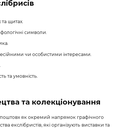
слібрисів
 та щитах.
іфологічні символи.
ка.
фесійними чи особистими інтересами.
.
ть та умовність.
ецтва та колекціонування
ий поштовх як окремий напрямок графічного
тва екслібристів, які організують виставки та