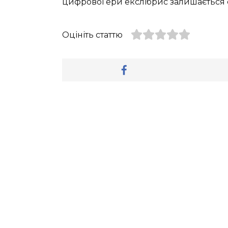
цифрової ери екслібрис залишається ф
Оцініть статтю