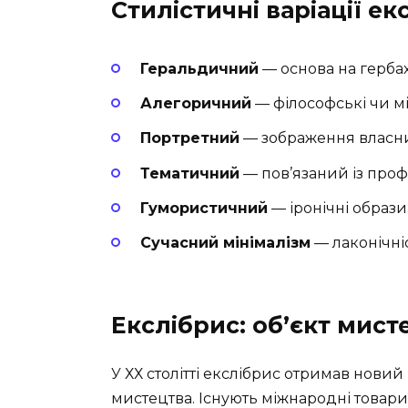
Стилістичні варіації ек
Геральдичний
— основа на гербах
Алегоричний
— філософські чи м
Портретний
— зображення власни
Тематичний
— пов’язаний із про
Гумористичний
— іронічні образи
Сучасний мінімалізм
— лаконічніс
Екслібрис: об’єкт мист
У ХХ столітті екслібрис отримав нов
мистецтва. Існують міжнародні товарис