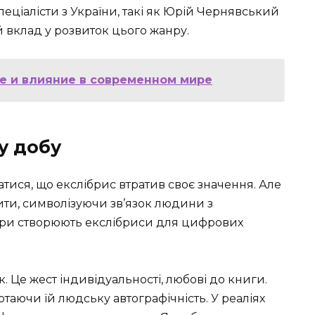
пеціалісти з України, такі як Юрій Чернявський
й вклад у розвиток цього жанру.
е и влияние в современном мире
у добу
атися, що екслібрис втратив своє значення. Але
ити, символізуючи зв’язок людини з
нери створюють екслібриси для цифрових
к. Це жест індивідуальності, любові до книги.
ртаючи їй людську автографічність. У реаліях