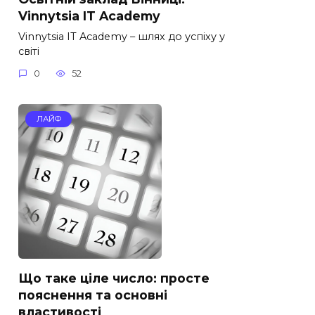
Vinnytsia IT Academy
Vinnytsia IT Academy – шлях до успіху у
світі
0
52
ЛАЙФ
Що таке ціле число: просте
пояснення та основні
властивості