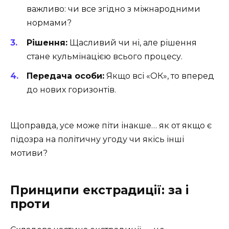
важливо: чи все згідно з міжнародними
нормами?
Рішення:
Щасливий чи ні, але рішення
стане кульмінацією всього процесу.
Передача особи:
Якщо всі «ОК», то вперед
до нових горизонтів.
Щоправда, усе може піти інакше… як от якщо є
підозра на політичну угоду чи якісь інші
мотиви?
Принципи екстрадиції: за і
проти