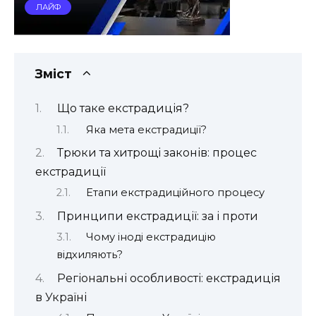
ЛАЙФ
Зміст
Що таке екстрадиція?
Яка мета екстрадиції?
Трюки та хитрощі законів: процес
екстрадиції
Етапи екстрадиційного процесу
Принципи екстрадиції: за і проти
Чому іноді екстрадицію
відхиляють?
Регіональні особливості: екстрадиція
в Україні