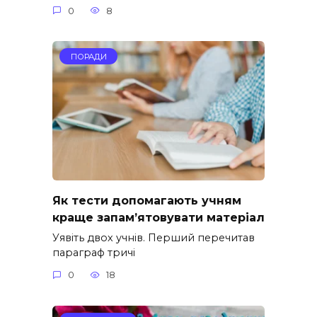
0
8
ПОРАДИ
Як тести допомагають учням
краще запам’ятовувати матеріал
Уявіть двох учнів. Перший перечитав
параграф тричі
0
18