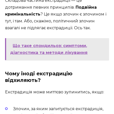
Складова частина екстрадиції — це
дотримання певних принципів.
Подвійна
кримінальність
? Це якщо злочин є злочином і
тут, і там. Або, скажімо, політичний злочин
взагалі не підлягає екстрадиції. Ось так.
Що таке спондильоз: симптоми,
діагностика та методи лікування
Чому іноді екстрадицію
відхиляють?
Екстрадиція може миттєво зупинитись, якщо:
Злочин, за яким запитується екстрадиція,