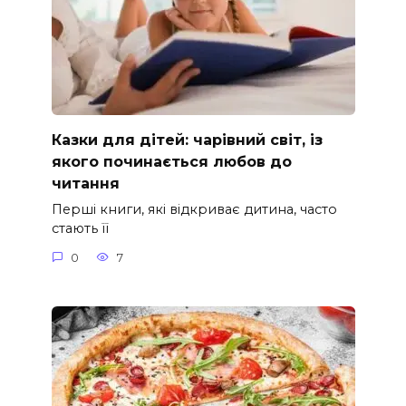
Казки для дітей: чарівний світ, із
якого починається любов до
читання
Перші книги, які відкриває дитина, часто
стають її
0
7