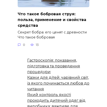
Что такое бобровая струя:
польза, применение и свойства
средства
Секрет бобра: его ценят с древности
Что такое бобровая
0
13
Гастроскопія: показання,
підготовка та проведення
процедури
Казки для дітей: чарівний світ,
із якого починається любов до
читання
Який контроль якості
проходить дитячий одяг від
виробника: важливе для