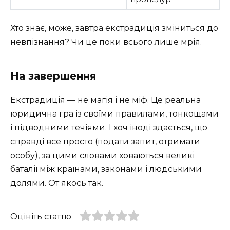
Хто знає, може, завтра екстрадиція зміниться до
невпізнання? Чи це поки всього лише мрія.
На завершення
Екстрадиція — не магія і не міф. Це реальна
юридична гра із своїми правилами, тонкощами
і підводними течіями. І хоч іноді здається, що
справді все просто (подати запит, отримати
особу), за цими словами ховаються великі
баталії між країнами, законами і людськими
долями. От якось так.
Оцініть статтю