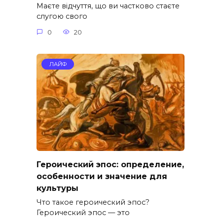
Маєте відчуття, що ви частково стаєте
слугою свого
0
20
ЛАЙФ
Героический эпос: определение,
особенности и значение для
культуры
Что такое героический эпос?
Героический эпос — это