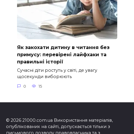
Як закохати дитину в читання без
примусу: перевірені лайфхаки та
правильні історії
Сучасні діти ростуть у світі, де увагу
щосекунди виборюють
0
15
© 2026 21000.com.ua Використання матеріалів,
опублікованих на сайті, допускається тільки з
письмового дозволу правовласника та з