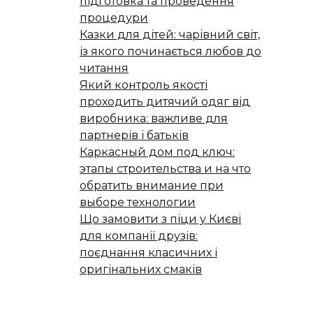
підготовка та проведення
процедури
Казки для дітей: чарівний світ,
із якого починається любов до
читання
Який контроль якості
проходить дитячий одяг від
виробника: важливе для
партнерів і батьків
Каркасный дом под ключ:
этапы строительства и на что
обратить внимание при
выборе технологии
Що замовити з піци у Києві
для компанії друзів:
поєднання класичних і
оригінальних смаків