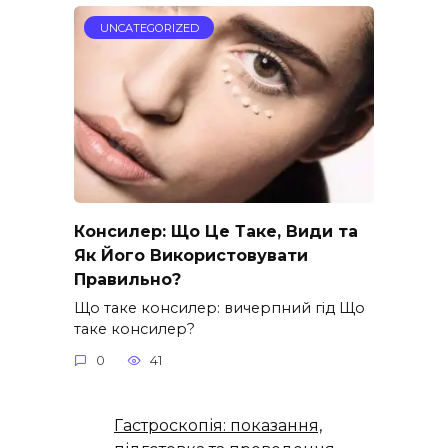
UNCATEGORIZED
Консилер: Що Це Таке, Види та
Як Його Використовувати
Правильно?
Що таке консилер: вичерпний гід Що
таке консилер?
0
41
Гастроскопія: показання,