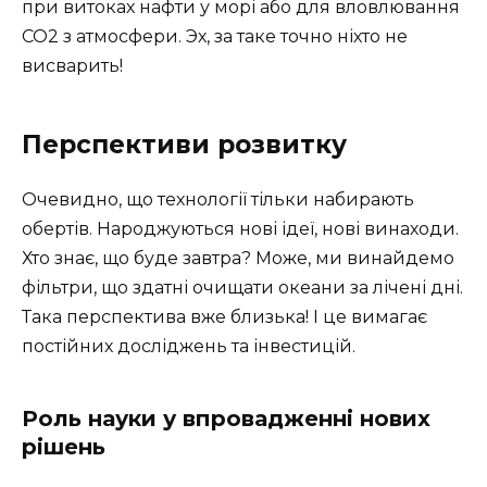
при витоках нафти у морі або для вловлювання
CO2 з атмосфери. Эх, за таке точно ніхто не
висварить!
Перспективи розвитку
Очевидно, що технології тільки набирають
обертів. Народжуються нові ідеї, нові винаходи.
Хто знає, що буде завтра? Може, ми винайдемо
фільтри, що здатні очищати океани за лічені дні.
Така перспектива вже близька! І це вимагає
постійних досліджень та інвестицій.
Роль науки у впровадженні нових
рішень