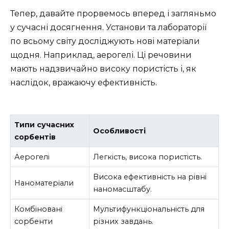
Тепер, давайте прорвемось вперед і загляньмо
у сучасні досягнення. Установи та лабораторії
по всьому світу досліджують нові матеріали
щодня. Наприклад, аерогелі. Ці речовини
мають надзвичайно високу пористість і, як
наслідок, вражаючу ефективність.
Типи сучасних
Особливості
сорбентів
Аерогелі
Легкість, висока пористість.
Висока ефективність на рівні
Наноматеріали
наномасштабу.
Комбіновані
Мультифункціональність для
сорбенти
різних завдань.