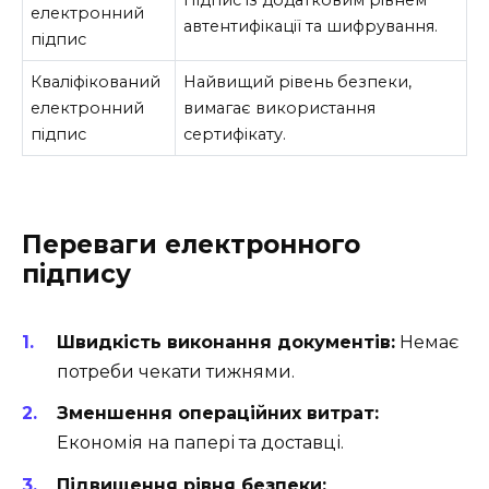
Підпис із додатковим рівнем
електронний
автентифікації та шифрування.
підпис
Кваліфікований
Найвищий рівень безпеки,
електронний
вимагає використання
підпис
сертифікату.
Переваги електронного
підпису
Швидкість виконання документів:
Немає
потреби чекати тижнями.
Зменшення операційних витрат:
Економія на папері та доставці.
Підвищення рівня безпеки: