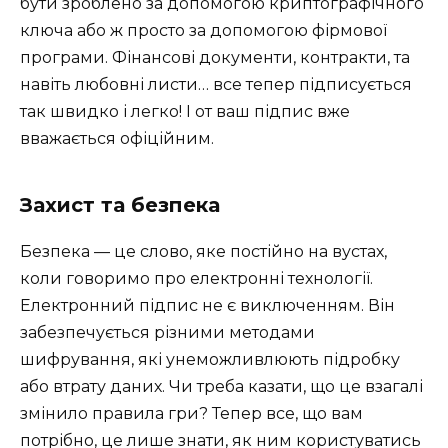
бути зроблено за допомогою криптографічного
ключа або ж просто за допомогою фірмової
програми. Фінансові документи, контракти, та
навіть любовні листи… все тепер підписується
так швидко і легко! І от ваш підпис вже
вважається офіційним.
Захист та безпека
Безпека — це слово, яке постійно на вустах,
коли говоримо про електронні технології.
Електронний підпис не є виключенням. Він
забезпечується різними методами
шифрування, які унеможливлюють підробку
або втрату даних. Чи треба казати, що це взагалі
змінило правила гри? Тепер все, що вам
потрібно, це лише знати, як ним користуватись