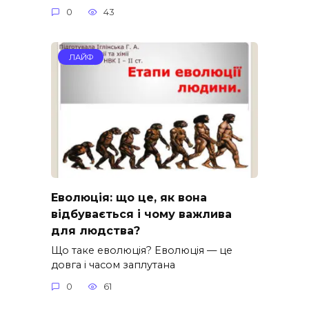
0
43
ЛАЙФ
Еволюція: що це, як вона
відбувається і чому важлива
для людства?
Що таке еволюція? Еволюція — це
довга і часом заплутана
0
61