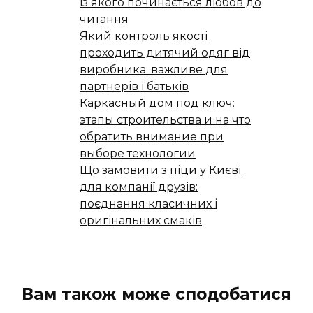
із якого починається любов до
читання
Який контроль якості
проходить дитячий одяг від
виробника: важливе для
партнерів і батьків
Каркасный дом под ключ:
этапы строительства и на что
обратить внимание при
выборе технологии
Що замовити з піци у Києві
для компанії друзів:
поєднання класичних і
оригінальних смаків
Вам також може сподобатися