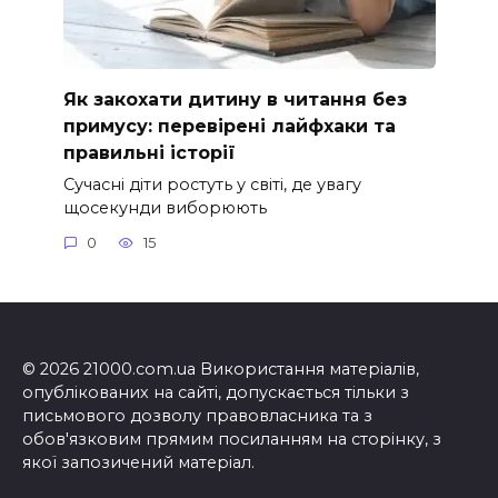
Як закохати дитину в читання без
примусу: перевірені лайфхаки та
правильні історії
Сучасні діти ростуть у світі, де увагу
щосекунди виборюють
0
15
© 2026 21000.com.ua Використання матеріалів,
опублікованих на сайті, допускається тільки з
письмового дозволу правовласника та з
обов'язковим прямим посиланням на сторінку, з
якої запозичений матеріал.