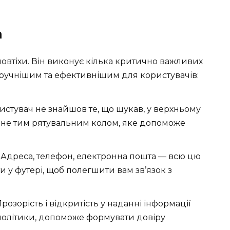
а
овтіхи. Він виконує кілька критично важливих
зручнішим та ефективнішим для користувачів:
истувач не знайшов те, що шукав, у верхньому
тане тим рятувальним колом, яке допоможе
. Адреса, телефон, електронна пошта — всю цю
 у футері, щоб полегшити вам зв’язок з
 Прозорість і відкритість у наданні інформації
а політики, допоможе формувати довіру