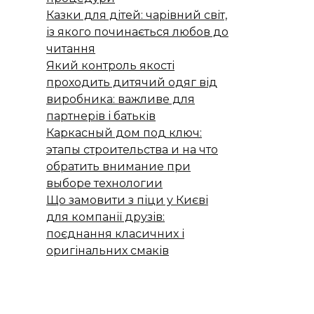
Казки для дітей: чарівний світ,
із якого починається любов до
читання
Який контроль якості
проходить дитячий одяг від
виробника: важливе для
партнерів і батьків
Каркасный дом под ключ:
этапы строительства и на что
обратить внимание при
выборе технологии
Що замовити з піци у Києві
для компанії друзів:
поєднання класичних і
оригінальних смаків