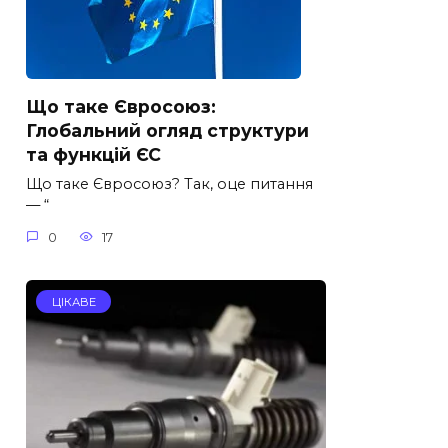
Що таке Євросоюз:
Глобальний огляд структури
та функцій ЄС
Що таке Євросоюз? Так, оце питання
— “
0
17
ЦІКАВЕ