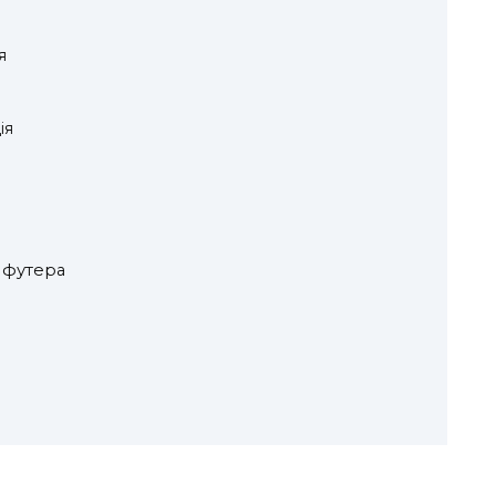
я
ія
 футера