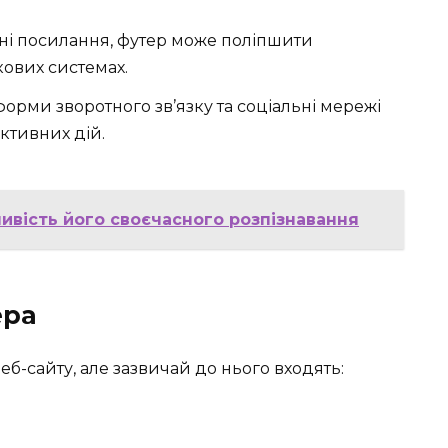
ні посилання, футер може поліпшити
кових системах.
форми зворотного зв’язку та соціальні мережі
ктивних дій.
ливість його своєчасного розпізнавання
ера
веб-сайту, але зазвичай до нього входять: