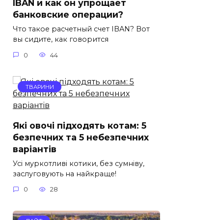
IBAN и как он упрощает
банковские операции?
Что такое расчетный счет IBAN? Вот
вы сидите, как говорится
0
44
ТВАРИНИ
Які овочі підходять котам: 5
безпечних та 5 небезпечних
варіантів
Усі муркотливі котики, без сумніву,
заслуговують на найкраще!
0
28