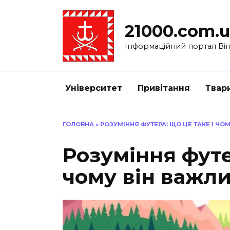
Перейти
до
21000.com.
вмісту
Інформаційний портал Вінн
Університет
Привітання
Твар
ГОЛОВНА
»
РОЗУМІННЯ ФУТЕРА: ЩО ЦЕ ТАКЕ І ЧО
Розуміння футе
чому він важл