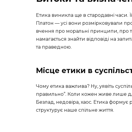
Етика виникла ще в стародавні часи. Її 
Платон — усі вони розмірковували про
вчення про моральні принципи, про т
намагається знайти відповіді на запи
та праведною.
Місце етики в суспільст
Чому етика важлива? Ну, уявіть суспіл
правильно”. Коли кожен живе лише для
Безлад, недовіра, хаос. Етика формує р
структурує наше спільне життя.