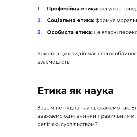
Професійна етика:
регулює поведі
Соціальна етика:
формує моральні
Особиста етика:
це власні перек
Кожен із цих видів має свої особливост
взаємодіють.
Етика як наука
Зовсім не нудна наука, скажемо так. Е
вважаємо одні вчинки правильними, а 
релігією, суспільством?