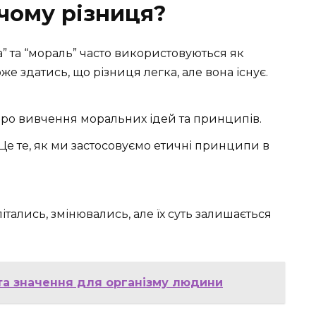
 чому різниця?
а” та “мораль” часто використовуються як
же здатись, що різниця легка, але вона існує.
про вивчення моральних ідей та принципів.
Це те, як ми застосовуємо етичні принципи в
італись, змінювались, але їх суть залишається
 та значення для організму людини