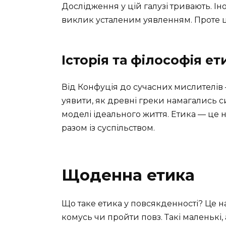
Дослідження у цій галузі тривають. Ін
виклик усталеним уявленням. Проте ц
Історія та філософія ет
Від Конфуція до сучасних мислителів 
уявити, як древні греки намагались 
моделі ідеального життя. Етика — це н
разом із суспільством.
Щоденна етика
Що таке етика у повсякденності? Це 
комусь чи пройти повз. Такі маленькі