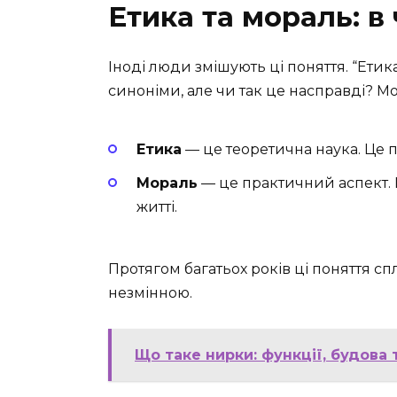
Етика та мораль: в
Іноді люди змішують ці поняття. “Етик
синоніми, але чи так це насправді? Мо
Етика
— це теоретична наука. Це 
Мораль
— це практичний аспект. 
житті.
Протягом багатьох років ці поняття спл
незмінною.
Що таке нирки: функції, будова