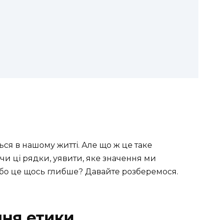
ься в нашому житті. Але що ж це таке
учи ці рядки, уявити, яке значення ми
 Або це щось глибше? Давайте розберемося.
ння етики