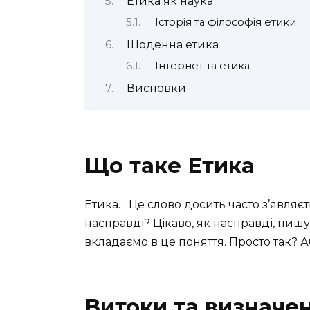
Етика як наука
Історія та філософія етики
Щоденна етика
Інтернет та етика
Висновки
Що таке Етика
Етика… Це слово досить часто з’являєт
насправді? Цікаво, як насправді, пиш
вкладаємо в це поняття. Просто так?
Витоки та визначе