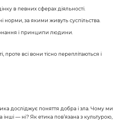
нку в певних сферах діяльності.
 норми, за якими живуть суспільства.
онання і принципи людини.
і, проте всі вони тісно переплітаються і
тика досліджує поняття добра і зла. Чому ми
інші — ні? Як етика пов’язана з культурою,