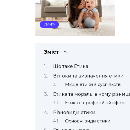
ЛАЙФ
Зміст
Що таке Етика
Витоки та визначення етики
Місце етики в суспільстві
Етика та мораль: в чому різниц
Етика в професійній сфері
Різновиди етики
Основні види етики