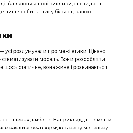
оді з’являються нові виклики, що кидають
е лише робить етику більш цікавою.
ики
— усі роздумували про межі етики. Цікаво
систематизувати мораль. Вони розробляли
е щось статичне, вона живе і розвивається
наші рішення, вибори. Наприклад, допомогти
, але важливі речі формують нашу моральну