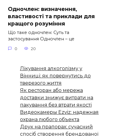
Одночлен: визначення,
властивості та приклади для
кращого розуміння
Що таке одночлен: Суть та
застосування Одночлен – це
0
20
Лікування алкоголізму у
Вінниці: як повернутись до
тверезого життя
Як ресторан або мережа
доставки знижує витрати на
пакування без втрати якості
Видеокамеры Ezviz: надежная
охрана любого объекта
Друк на прапорах: сучасний
спосіб створення брендованої