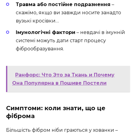
Травма або постійне подразнення
–
скажімо, якщо ви завжди носите занадто
вузькі кросівки…
Імунологічні фактори
– невдачі в імунній
системі можуть дати старт процесу
фіброобразування.
Ранфорс: Что Это за Ткань и Почему
Она Популярна в Пошиве Постели
Симптоми: коли знати, що це
фіброма
Більшість фібром ніби граються у хованки –