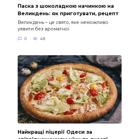
Паска з шоколадною начинкою на
Великдень: як приготувати, рецепт
Великдень – це свято, яке неможливо
уявити без ароматної
0
48
Найкращі піцерії Одеси за