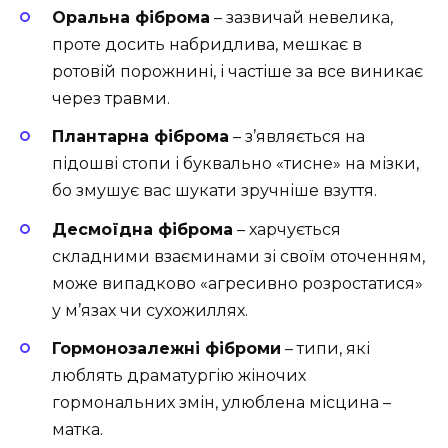
Оральна фіброма
– зазвичай невелика,
проте досить набридлива, мешкає в
ротовій порожнині, і частіше за все виникає
через травми.
Плантарна фіброма
– з’являється на
підошві стопи і буквально «тисне» на мізки,
бо змушує вас шукати зручніше взуття.
Десмоїдна фіброма
– харчується
складними взаєминами зі своїм оточенням,
може випадково «агресивно розростатися»
у м’язах чи сухожиллях.
Гормонозалежні фіброми
– типи, які
люблять драматургію жіночих
гормональних змін, улюблена місцина –
матка.