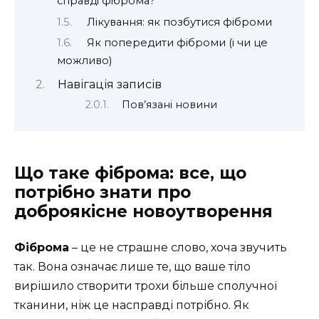
справді фіброма?
Лікування: як позбутися фіброми
Як попередити фіброми (і чи це
можливо)
Навігація записів
Пов’язані новини
Що таке фіброма: все, що
потрібно знати про
доброякісне новоутворення
Фіброма
– це не страшне слово, хоча звучить
так. Вона означає лише те, що ваше тіло
вирішило створити трохи більше сполучної
тканини, ніж це насправді потрібно. Як