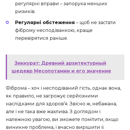
регулярні вправи – запорука менших
ризиків.
Регулярні обстеження
– щоб не застати
фіброму несподіванкою, краще
перевірятися раніше.
Зиккурат: Древний архитектурный
шедевр Месопотамии и его значение
Фіброма – хоч і несподіваний гість, однак вона,
як правило, не загрожує серйозними
наслідками для здоров’я. Звісно ж, небажана,
але і не така вже жахлива. З доглядом і
належною увагою, ви зможете помітити, якщо
виникне проблема, і вчасно вирішити її.