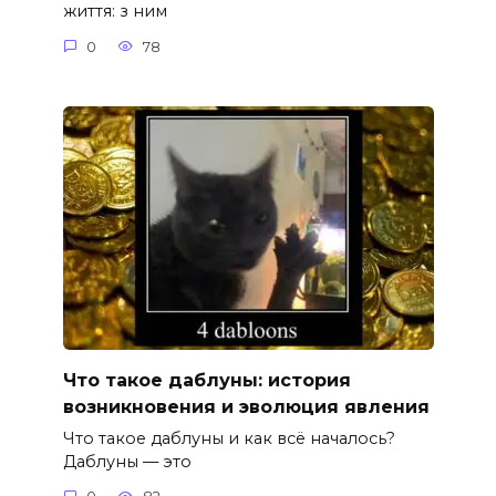
життя: з ним
0
78
Что такое даблуны: история
возникновения и эволюция явления
Что такое даблуны и как всё началось?
Даблуны — это