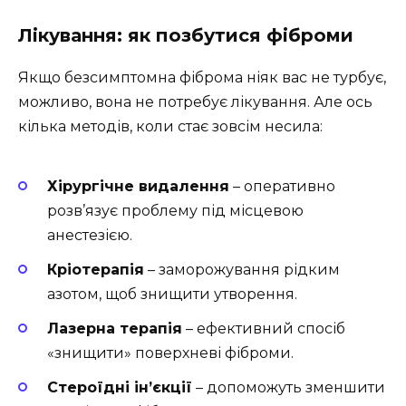
Лікування: як позбутися фіброми
Якщо безсимптомна фіброма ніяк вас не турбує,
можливо, вона не потребує лікування. Але ось
кілька методів, коли стає зовсім несила:
Хірургічне видалення
– оперативно
розв’язує проблему під місцевою
анестезією.
Кріотерапія
– заморожування рідким
азотом, щоб знищити утворення.
Лазерна терапія
– ефективний спосіб
«знищити» поверхневі фіброми.
Стероїдні ін’єкції
– допоможуть зменшити