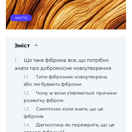
ЖИТТЯ
Зміст
Що таке фіброма: все, що потрібно
знати про доброякісне новоутворення
Типи фіброзних новоутворень
або: які бувають фіброми
Чому ж вони з’являються: причини
розвитку фібром
Симптоми: коли знати, що це
фіброма
Діагностика: як перевірити, що це