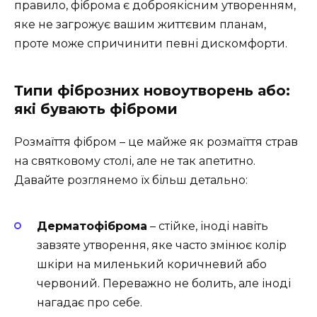
правило, фіброма є доброякісним утворенням,
яке не загрожує вашим життєвим планам,
проте може спричинити певні дискомфорти.
Типи фіброзних новоутворень або:
які бувають фіброми
Розмаїття фібром – це майже як розмаїття страв
на святковому столі, але не так апетитно.
Давайте розглянемо їх більш детально:
Дерматофіброма
– стійке, іноді навіть
завзяте утворення, яке часто змінює колір
шкіри на миленький коричневий або
червоний. Переважно не болить, але іноді
нагадає про себе.