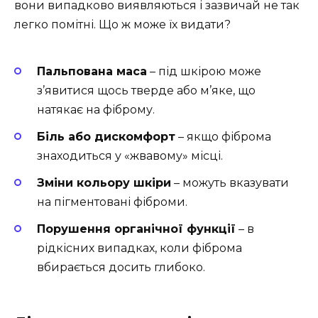
вони випадково виявляються і зазвичай не так
легко помітні. Що ж може їх видати?
Пальпована маса
– під шкірою може
з’явитися щось тверде або м’яке, що
натякає на фіброму.
Біль або дискомфорт
– якщо фіброма
знаходиться у «жвавому» місці.
Зміни кольору шкіри
– можуть вказувати
на пігментовані фіброми.
Порушення органічної функції
– в
рідкісних випадках, коли фіброма
вбирається досить глибоко.