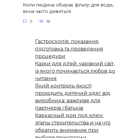
Коли людина обирає фільтр для води,
вона часто дивиться
0
18
Гастроскопія: показання,
підготовка та проведення
процедури
Казки для дітей: чарівний світ,
із якого починається любов до
читання
Який контроль якості
проходить дитячий одяг від
виробника: важливе для
партнерів і батьків
Каркасный дом под ключ:
этапы строительства и на что
обратить внимание при
выборе технологии