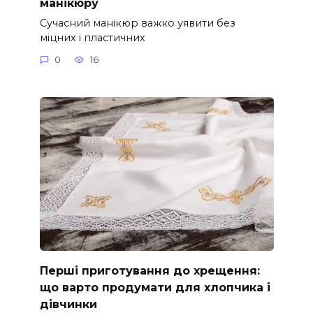
манікюру
Сучасний манікюр важко уявити без
міцних і пластичних
0
16
Перші приготування до хрещення:
що варто продумати для хлопчика і
дівчинки