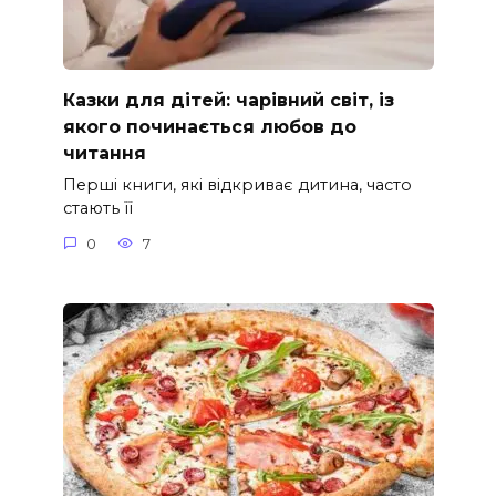
Казки для дітей: чарівний світ, із
якого починається любов до
читання
Перші книги, які відкриває дитина, часто
стають її
0
7