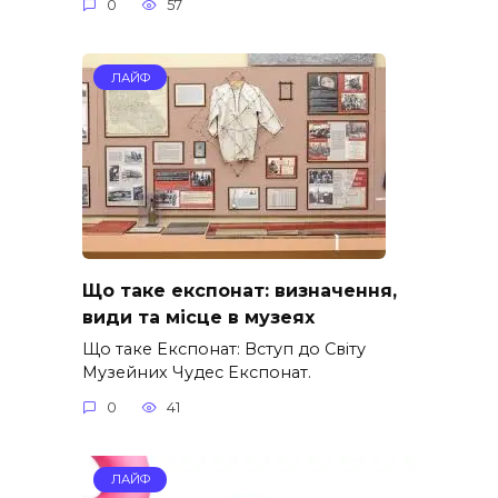
0
57
ЛАЙФ
Що таке експонат: визначення,
види та місце в музеях
Що таке Експонат: Вступ до Світу
Музейних Чудес Експонат.
0
41
ЛАЙФ