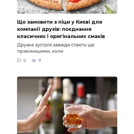
Що замовити з піци у Києві для
компанії друзів: поєднання
класичних і оригінальних смаків
Дружні зустрічі завжди стають ще
приємнішими, коли
0
11