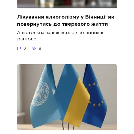
Лікування алкоголізму у Вінниці: як
повернутись до тверезого життя
Алкогольна залежність рідко виникає
раптово.
0
8