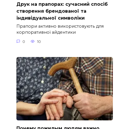
Друк на прапорах: сучасний спосіб
створення брендованої та
індивідуальної символіки
Прапори активно використовують для
корпоративної айдентики
0
10
Почему пожилым людям важно