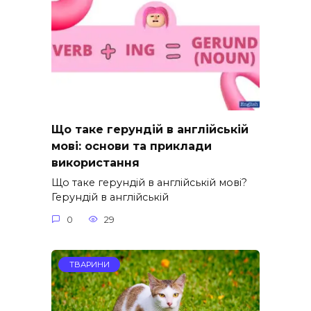
Що таке герундій в англійській
мові: основи та приклади
використання
Що таке герундій в англійській мові?
Герундій в англійській
0
29
ТВАРИНИ