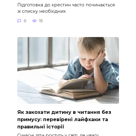
Підготовка до хрестин часто починається
зі списку необхідних
0
15
Як закохати дитину в читання без
примусу: перевірені лайфхаки та
правильні історії
Сучасні діти ростуть у світі, де увагу