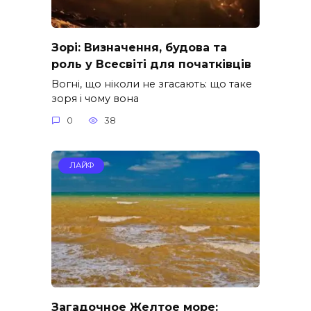
Зорі: Визначення, будова та
роль у Всесвіті для початківців
Вогні, що ніколи не згасають: що таке
зоря і чому вона
0
38
ЛАЙФ
Загадочное Желтое море: