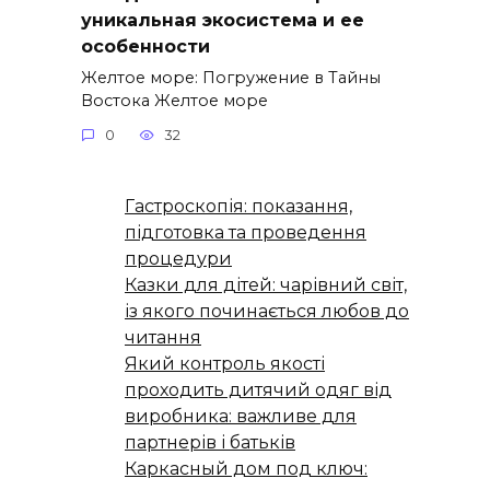
уникальная экосистема и ее
особенности
Желтое море: Погружение в Тайны
Востока Желтое море
0
32
Гастроскопія: показання,
підготовка та проведення
процедури
Казки для дітей: чарівний світ,
із якого починається любов до
читання
Який контроль якості
проходить дитячий одяг від
виробника: важливе для
партнерів і батьків
Каркасный дом под ключ: