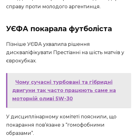
справу проти молодого аргентинця.
УЄФА покарала футболіста
Пізніше УЄФА ухвалила рішення
дискваліфікувати Престіанні на шість матчів у
єврокубках.
Чому сучасні турбовані та гібридні
двигуни так часто працюють саме на
моторній оливі 5W-30
У дисциплінарному комітеті пояснили, що
покарання пов’язане з “гомофобними
образами”.