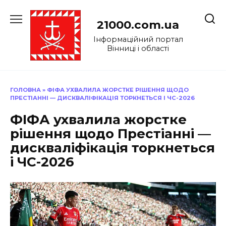
Перейти
до
21000.com.ua
вмісту
Інформаційний портал
Вінниці і області
ГОЛОВНА
»
ФІФА УХВАЛИЛА ЖОРСТКЕ РІШЕННЯ ЩОДО
ПРЕСТІАННІ — ДИСКВАЛІФІКАЦІЯ ТОРКНЕТЬСЯ І ЧС-2026
ФІФА ухвалила жорстке
рішення щодо Престіанні —
дискваліфікація торкнеться
і ЧС-2026