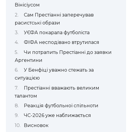
Вінісіусом
Сам Престіанні заперечував
расистські образи
УЄФА покарала футболіста
ФІФА несподівано втрутилася
Чи потрапить Престіанні до заявки
Аргентини
У Бенфіці уважно стежать за
ситуацією
Престіанні вважають великим
талантом
Реакція футбольної спільноти
ЧС-2026 уже наближається
Висновок