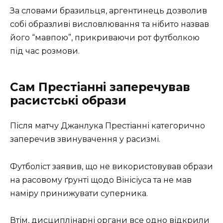
За словами бразильця, аргентинець дозволив
собі образливі висловлювання та нібито назвав
його “мавпою”, прикриваючи рот футболкою
під час розмови.
Сам Престіанні заперечував
расистські образи
Після матчу Джанлука Престіанні категорично
заперечив звинувачення у расизмі.
Футболіст заявив, що не використовував образи
на расовому ґрунті щодо Вінісіуса та не мав
наміру принижувати суперника.
Втім, дисциплінарні органи все одно відкрили