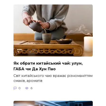
Як обрати китайський чай: улун,
ГАБА чи Да Хун Пао
Світ китайського чаю вражає різноманіттям
смаків, ароматів
0
6