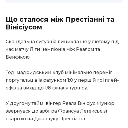
Що сталося між Престіанні та
Вінісіусом
Скандальна ситуація виникла ще у лютому під
час матчу Ліги чемпіонів між Реалом та
Бенфікою.
Тоді мадридський клуб мінімально переміг
португальців із рахунком 1:0 у першій грі плей-
офф за вихід до 1/8 фіналу турніру.
У другому таймі вінгер Реала Вінісіус Жуніор
звернувся до арбітра Франсуа Летексьє зі
скаргою на Джанлуку Престіанні.