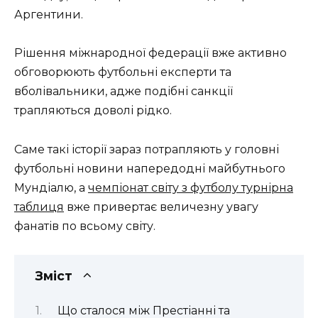
Аргентини.
Рішення міжнародної федерації вже активно
обговорюють футбольні експерти та
вболівальники, адже подібні санкції
трапляються доволі рідко.
Саме такі історії зараз потрапляють у головні
футбольні новини напередодні майбутнього
Мундіалю, а
чемпіонат світу з футболу турнірна
таблиця
вже привертає величезну увагу
фанатів по всьому світу.
Зміст
Що сталося між Престіанні та