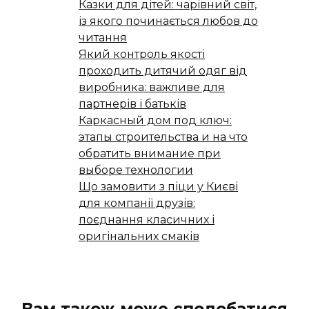
Казки для дітей: чарівний світ,
із якого починається любов до
читання
Який контроль якості
проходить дитячий одяг від
виробника: важливе для
партнерів і батьків
Каркасный дом под ключ:
этапы строительства и на что
обратить внимание при
выборе технологии
Що замовити з піци у Києві
для компанії друзів:
поєднання класичних і
оригінальних смаків
Вам також може сподобатися