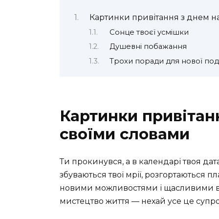
Картинки привітання з днем 
Сонце твоєї усмішки
Душевні побажання
Трохи поради для нової по
Картинки привітан
своїми словами
Ти прокинувся, а в календарі твоя дата
збуваються твої мрії, розгортаються п
новими можливостями і щасливими ви
мистецтво життя — нехай усе це супр