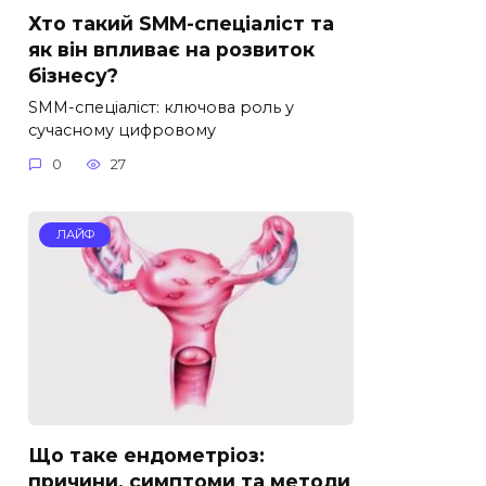
Хто такий SMM-спеціаліст та
як він впливає на розвиток
бізнесу?
SMM-спеціаліст: ключова роль у
сучасному цифровому
0
27
ЛАЙФ
Що таке ендометріоз:
причини, симптоми та методи