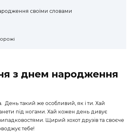
народження своїми словами
дорожі
ня з днем народження
. ️ День такий же особливий, як і ти. Хай
ланети під ногами. Хай кожен день дивує
падковостями. Щирий хохот друзів та своєче
оводжує тебе!