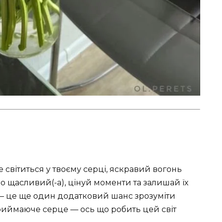
 світиться у твоєму серці, яскравий вогонь
о щасливий(-а), цінуй моменти та залишай їх
к — це ще один додатковий шанс зрозуміти
Приймаюче серце — ось що робить цей світ