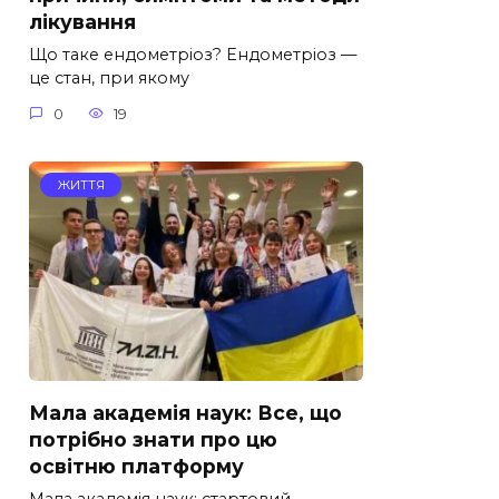
лікування
Що таке ендометріоз? Ендометріоз —
це стан, при якому
0
19
ЖИТТЯ
Мала академія наук: Все, що
потрібно знати про цю
освітню платформу
Мала академія наук: стартовий