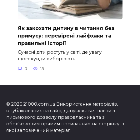
Як закохати дитину в читання без
примусу: перевірені лайфхаки та
правильні історії
Сучасні діти ростуть у світі, де увагу
щосекунди виборюють
0
15
© 2026 21000.com.ua Використання матеріалів,
опублікованих на сайті, допускається тільки з
письмового дозволу правовласника та з
обов'язковим прямим посиланням на сторінку, з
якої запозичений матеріал.