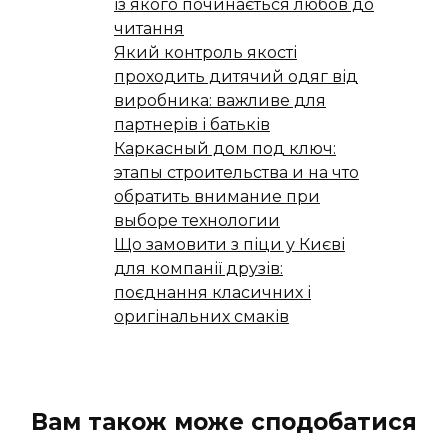
із якого починається любов до
читання
Який контроль якості
проходить дитячий одяг від
виробника: важливе для
партнерів і батьків
Каркасный дом под ключ:
этапы строительства и на что
обратить внимание при
выборе технологии
Що замовити з піци у Києві
для компанії друзів:
поєднання класичних і
оригінальних смаків
Вам також може сподобатися