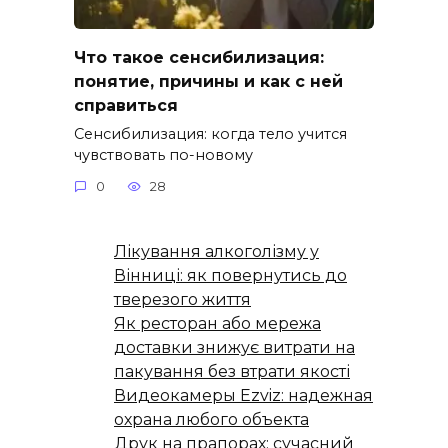
Что такое сенсибилизация:
понятие, причины и как с ней
справиться
Сенсибилизация: когда тело учится
чувствовать по-новому
0
28
Лікування алкоголізму у
Вінниці: як повернутись до
тверезого життя
Як ресторан або мережа
доставки знижує витрати на
пакування без втрати якості
Видеокамеры Ezviz: надежная
охрана любого объекта
Друк на прапорах: сучасний