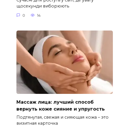
Сучасні діти ростуть у світі, де увагу
щосекунди виборюють
0
14
Массаж лица: лучший способ
вернуть коже сияние и упругость
Подтянутая, свежая и сияющая кожа – это
визитная карточка