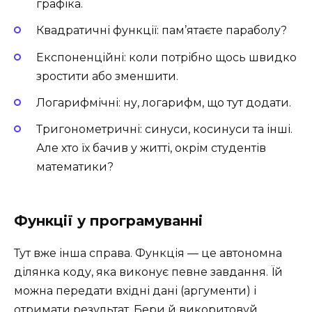
графіка.
Квадратичні функції: пам’ятаєте параболу?
Експоненційні: коли потрібно щось швидко
зростити або зменшити.
Логарифмічні: ну, логарифм, що тут додати.
Тригонометричні: синуси, косинуси та інші.
Але хто їх бачив у житті, окрім студентів
математики?
Функції у програмуванні
Тут вже інша справа. Функція — це автономна
ділянка коду, яка виконує певне завдання. Їй
можна передати вхідні дані (аргументи) і
отримати результат. Бери й викоритовуй,