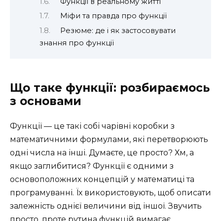
Функції в реальному житті
Міфи та правда про функції
Резюме: де і як застосовувати
знання про функції
Що таке функції: розбираємось
з основами
Функції — це такі собі чарівні коробки з
математичними формулами, які перетворюють
одні числа на інші. Думаєте, це просто? Хм, а
якщо заглибитися? Функції є одними з
основоположних концепцій у математиці та
програмуванні. Їх використовують, щоб описати
залежність однієї величини від іншої. Звучить
просто, проте рутина функцій вимагає