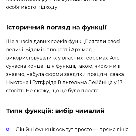
особливого підходу.
Історичний погляд на функції
Ще з часів давніх греків функції сягали своєї
величі. Відомі Гіппократ і Архімед
використовували їх у власних теоремах. Але
сучасна концепція функції, такою, якою ми її
знаємо, набула форми завдяки працям Ісаака
Ньютона і Готтфріда Вільгельма Лейбніца у 17
столітті. Не скажу, що це було просто.
Типи функцій: вибір чималий
Лінійні функції: ось тут просто — пряма лінія