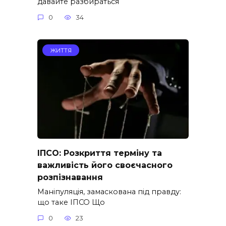
давайте разбираться
0
34
ЖИТТЯ
ІПСО: Розкриття терміну та
важливість його своєчасного
розпізнавання
Маніпуляція, замаскована під правду:
що таке ІПСО Що
0
23