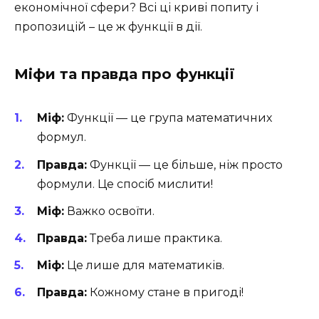
економічної сфери? Всі ці криві попиту і
пропозицій – це ж функції в дії.
Міфи та правда про функції
Міф:
Функції — це група математичних
формул.
Правда:
Функції — це більше, ніж просто
формули. Це спосіб мислити!
Міф:
Важко освоїти.
Правда:
Треба лише практика.
Міф:
Це лише для математиків.
Правда:
Кожному стане в пригоді!